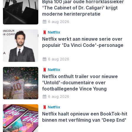
Bijna 100 jaar oude horrorklassieker
'The Cabinet of Dr. Caligari' krijgt
moderne herinterpretatie
6 aug 2026
Netflix
Netflix werkt aan nieuwe serie over
populair 'Da Vinci Code'-personage
6 aug 2026
Netflix
Netflix onthult trailer voor nieuwe
'Untold'-documentaire over
footballlegende Vince Young
6 aug 2026
Netflix
Netflix haalt opnieuw een BookTok-hit
binnen met verfilming van 'Deep End'