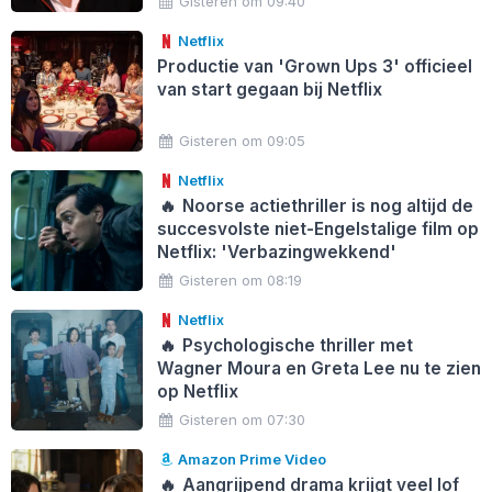
Gisteren om 09:40
Netflix
Productie van 'Grown Ups 3' officieel
van start gegaan bij Netflix
Gisteren om 09:05
Netflix
🔥
Noorse actiethriller is nog altijd de
succesvolste niet-Engelstalige film op
Netflix: 'Verbazingwekkend'
Gisteren om 08:19
Netflix
🔥
Psychologische thriller met
Wagner Moura en Greta Lee nu te zien
op Netflix
Gisteren om 07:30
Amazon Prime Video
🔥
Aangrijpend drama krijgt veel lof