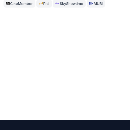
CineMember
Picl
SkyShowtime
MUBI