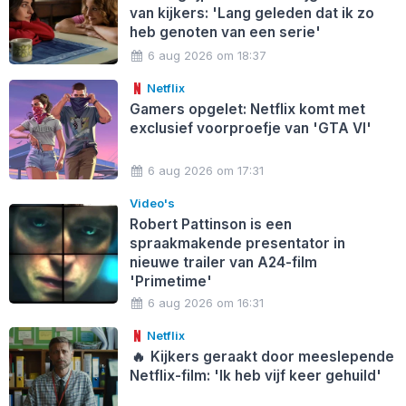
van kijkers: 'Lang geleden dat ik zo
heb genoten van een serie'
6 aug 2026 om 18:37
Netflix
Gamers opgelet: Netflix komt met
exclusief voorproefje van 'GTA VI'
6 aug 2026 om 17:31
Video's
Robert Pattinson is een
spraakmakende presentator in
nieuwe trailer van A24-film
'Primetime'
6 aug 2026 om 16:31
Netflix
🔥
Kijkers geraakt door meeslepende
Netflix-film: 'Ik heb vijf keer gehuild'