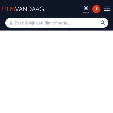
1
AUTO