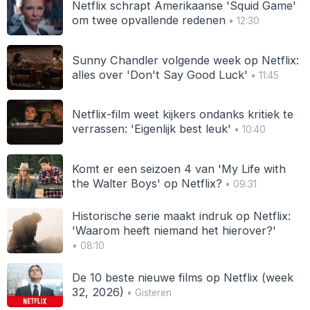
Netflix schrapt Amerikaanse 'Squid Game'
om twee opvallende redenen
• 12:30
Sunny Chandler volgende week op Netflix:
alles over 'Don't Say Good Luck'
• 11:45
Netflix-film weet kijkers ondanks kritiek te
verrassen: 'Eigenlijk best leuk'
• 10:40
Komt er een seizoen 4 van 'My Life with
the Walter Boys' op Netflix?
• 09:31
Historische serie maakt indruk op Netflix:
'Waarom heeft niemand het hierover?'
• 08:10
De 10 beste nieuwe films op Netflix (week
32, 2026)
• Gisteren