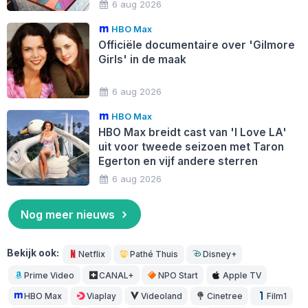
6 aug 2026
HBO Max
Officiële documentaire over 'Gilmore
Girls' in de maak
6 aug 2026
HBO Max
HBO Max breidt cast van 'I Love LA'
uit voor tweede seizoen met Taron
Egerton en vijf andere sterren
6 aug 2026
Nog meer nieuws
Bekijk ook:
Netflix
Pathé Thuis
Disney+
Prime Video
CANAL+
NPO Start
Apple TV
HBO Max
Viaplay
Videoland
Cinetree
Film1