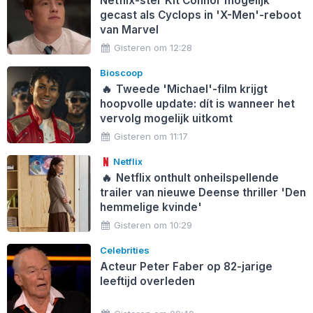
Netflix-ster Kit Connor mogelijk
gecast als Cyclops in 'X-Men'-reboot
van Marvel
Gisteren om 12:28
Bioscoop
🔥
Tweede 'Michael'-film krijgt
hoopvolle update: dít is wanneer het
vervolg mogelijk uitkomt
Gisteren om 11:17
Netflix
🔥
Netflix onthult onheilspellende
trailer van nieuwe Deense thriller 'Den
hemmelige kvinde'
Gisteren om 10:29
Celebrities
Acteur Peter Faber op 82-jarige
leeftijd overleden