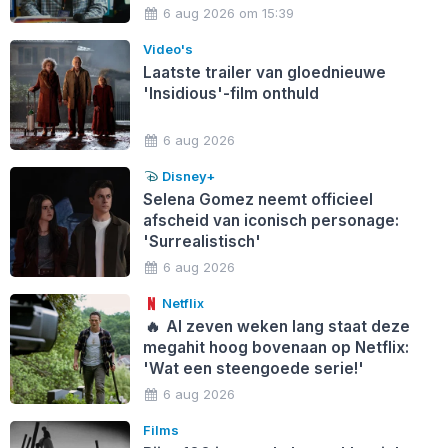
6 aug 2026 om 15:39
Video's
Laatste trailer van gloednieuwe
'Insidious'-film onthuld
6 aug 2026
Disney+
Selena Gomez neemt officieel
afscheid van iconisch personage:
'Surrealistisch'
6 aug 2026
Netflix
🔥
Al zeven weken lang staat deze
megahit hoog bovenaan op Netflix:
'Wat een steengoede serie!'
6 aug 2026
Films