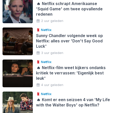
🔥
Netflix schrapt Amerikaanse
'Squid Game' om twee opvallende
redenen
2 uur geleden
Netflix
Sunny Chandler volgende week op
Netflix: alles over 'Don't Say Good
Luck'
3 uur geleden
Netflix
🔥
Netflix-film weet kijkers ondanks
kritiek te verrassen: 'Eigenlijk best
leuk'
4 uur geleden
Netflix
🔥
Komt er een seizoen 4 van 'My Life
with the Walter Boys' op Netflix?