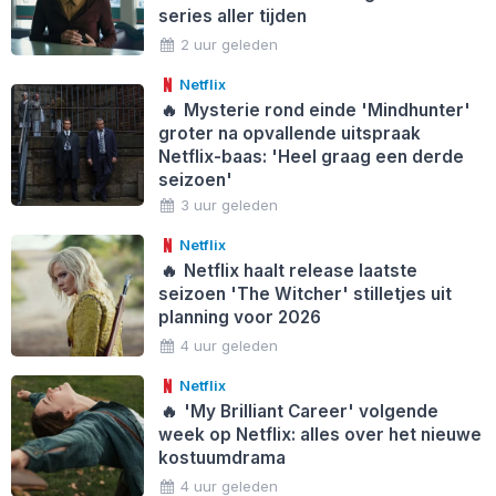
series aller tijden
2 uur geleden
Netflix
🔥
Mysterie rond einde 'Mindhunter'
groter na opvallende uitspraak
Netflix-baas: 'Heel graag een derde
seizoen'
3 uur geleden
Netflix
🔥
Netflix haalt release laatste
seizoen 'The Witcher' stilletjes uit
planning voor 2026
4 uur geleden
Netflix
🔥
'My Brilliant Career' volgende
week op Netflix: alles over het nieuwe
kostuumdrama
4 uur geleden