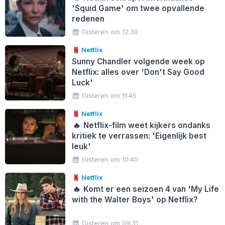
'Squid Game' om twee opvallende
redenen
Gisteren om 12:30
Netflix
Sunny Chandler volgende week op
Netflix: alles over 'Don't Say Good
Luck'
Gisteren om 11:45
Netflix
🔥
Netflix-film weet kijkers ondanks
kritiek te verrassen: 'Eigenlijk best
leuk'
Gisteren om 10:40
Netflix
🔥
Komt er een seizoen 4 van 'My Life
with the Walter Boys' op Netflix?
Gisteren om 09:31