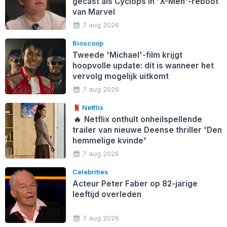
gecast als Cyclops in 'X-Men'-reboot
van Marvel
7 aug 2026
Bioscoop
Tweede 'Michael'-film krijgt
hoopvolle update: dít is wanneer het
vervolg mogelijk uitkomt
7 aug 2026
Netflix
🔥
Netflix onthult onheilspellende
trailer van nieuwe Deense thriller 'Den
hemmelige kvinde'
7 aug 2026
Celebrities
Acteur Peter Faber op 82-jarige
leeftijd overleden
7 aug 2026