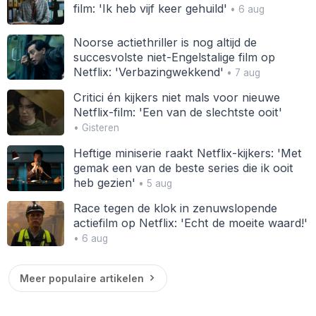
film: 'Ik heb vijf keer gehuild'
• 6 aug
Noorse actiethriller is nog altijd de
succesvolste niet-Engelstalige film op
Netflix: 'Verbazingwekkend'
• 7 aug
Critici én kijkers niet mals voor nieuwe
Netflix-film: 'Een van de slechtste ooit'
• Gisteren
Heftige miniserie raakt Netflix-kijkers: 'Met
gemak een van de beste series die ik ooit
heb gezien'
• 5 aug
Race tegen de klok in zenuwslopende
actiefilm op Netflix: 'Echt de moeite waard!'
• 6 aug
Meer populaire artikelen