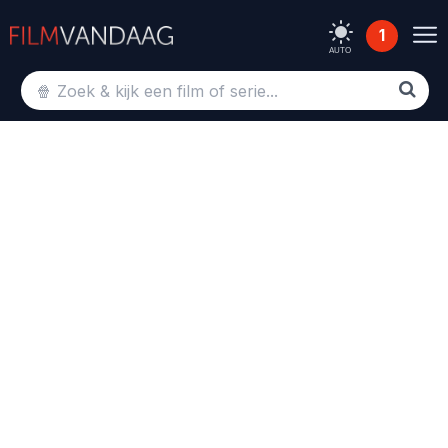
1
AUTO