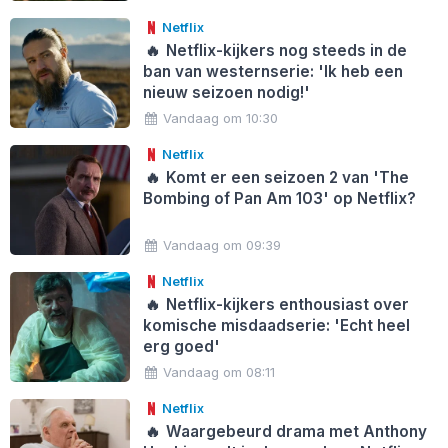
Netflix
🔥
Netflix-kijkers nog steeds in de
ban van westernserie: 'Ik heb een
nieuw seizoen nodig!'
Vandaag om 10:30
Netflix
🔥
Komt er een seizoen 2 van 'The
Bombing of Pan Am 103' op Netflix?
Vandaag om 09:39
Netflix
🔥
Netflix-kijkers enthousiast over
komische misdaadserie: 'Echt heel
erg goed'
Vandaag om 08:11
Netflix
🔥
Waargebeurd drama met Anthony