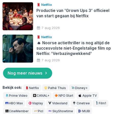
Netflix
Productie van 'Grown Ups 3' officieel
van start gegaan bij Netflix
7 aug 2026
Netflix
🔥
Noorse actiethriller is nog altijd de
succesvolste niet-Engelstalige film op
Netflix: 'Verbazingwekkend'
7 aug 2026
Nog meer nieuws
Bekijk ook:
Netflix
Pathé Thuis
Disney+
Prime Video
CANAL+
NPO Start
Apple TV
HBO Max
Viaplay
Videoland
Cinetree
Film1
CineMember
Picl
SkyShowtime
MUBI