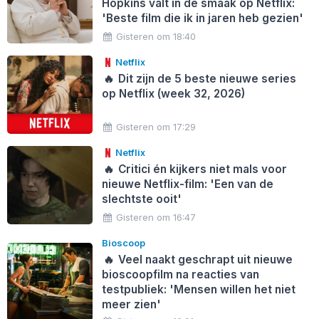
Hopkins valt in de smaak op Netflix:
'Beste film die ik in jaren heb gezien'
Gisteren om 18:40
Netflix
🔥
Dit zijn de 5 beste nieuwe series
op Netflix (week 32, 2026)
Gisteren om 17:29
Netflix
🔥
Critici én kijkers niet mals voor
nieuwe Netflix-film: 'Een van de
slechtste ooit'
Gisteren om 16:47
Bioscoop
🔥
Veel naakt geschrapt uit nieuwe
bioscoopfilm na reacties van
testpubliek: 'Mensen willen het niet
meer zien'