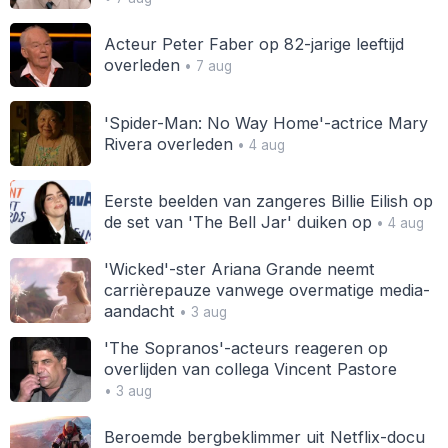
Acteur Peter Faber op 82-jarige leeftijd
overleden
• 7 aug
'Spider-Man: No Way Home'-actrice Mary
Rivera overleden
• 4 aug
Eerste beelden van zangeres Billie Eilish op
de set van 'The Bell Jar' duiken op
• 4 aug
'Wicked'-ster Ariana Grande neemt
carrièrepauze vanwege overmatige media-
aandacht
• 3 aug
'The Sopranos'-acteurs reageren op
overlijden van collega Vincent Pastore
• 3 aug
Beroemde bergbeklimmer uit Netflix-docu