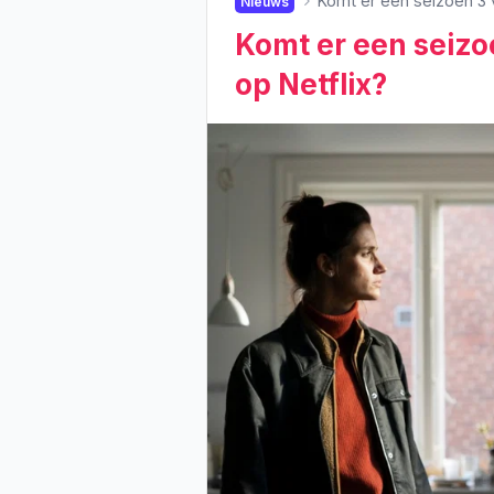
Komt er een seizoen 3 
Nieuws
Komt er een seiz
op Netflix?