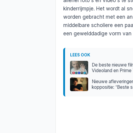
allerlei foto's en video's te 
kinderrijmpje. Het wordt al s
worden gebracht met een and
middelbare scholiere een pa
een gewelddadige vorm van s
LEES OOK
De beste nieuwe fil
Videoland en Prime
Nieuwe afleveringen
koppositie: 'Beste s