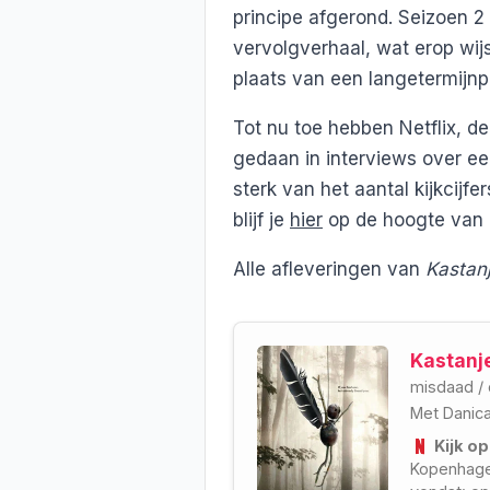
principe afgerond. Seizoen 2
vervolgverhaal, wat erop wijs
plaats van een langetermijnp
Tot nu toe hebben Netflix, d
gedaan in interviews over een
sterk van het aantal kijkcijf
blijf je
hier
op de hoogte van 
Alle afleveringen van
Kastan
Kastanj
misdaad
/
Met
Danica
Kijk op
Kopenhagen