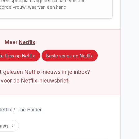
 een speelplaats ligt het lichaam van een
oorde vrouw, waarvan een hand
Meer
Netflix
e films op Netflix
Beste series op Netflix
 gelezen Netflix-nieuws in je inbox?
 voor de Netflix-nieuwsbrief
!
Netflix / Tine Harden
euws