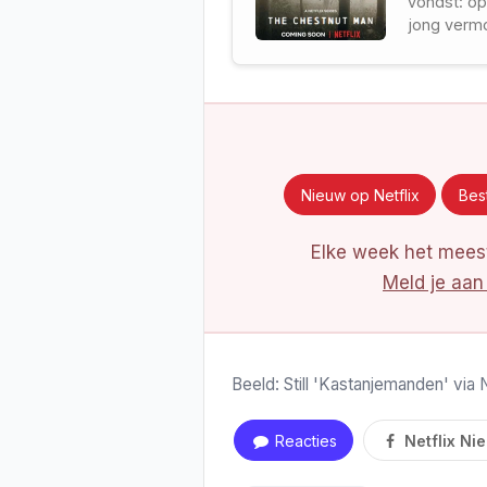
vondst: op
jong verm
ontbreekt.
Nieuw op Netflix
Best
Elke week het meest
Meld je aan
Beeld: Still 'Kastanjemanden' via 
Reacties
Netflix Ni