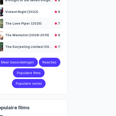
A Knight of the Seven Kingdoms (2026– )
8
Violent Night (2022)
6
The Lone Piper (2025)
7
The Mentalist (2008–2015)
8
The Darjeeling Limited (2007)
7
Meer beoordelingen
Reacties
Populaire films
Populaire series
pulaire films