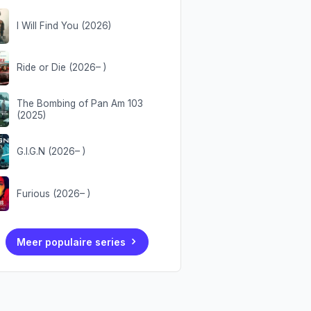
I Will Find You (2026)
Ride or Die (2026– )
The Bombing of Pan Am 103
(2025)
G.I.G.N (2026– )
Furious (2026– )
Meer populaire series