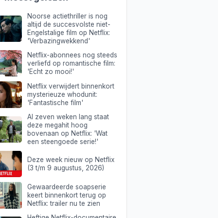
Noorse actiethriller is nog
altijd de succesvolste niet-
Engelstalige film op Netflix:
'Verbazingwekkend'
Netflix-abonnees nog steeds
verliefd op romantische film:
'Echt zo mooi!'
Netflix verwijdert binnenkort
mysterieuze whodunit:
'Fantastische film'
Al zeven weken lang staat
deze megahit hoog
bovenaan op Netflix: 'Wat
een steengoede serie!'
Deze week nieuw op Netflix
(3 t/m 9 augustus, 2026)
Gewaardeerde soapserie
keert binnenkort terug op
Netflix: trailer nu te zien
Heftige Netflix-documentaire