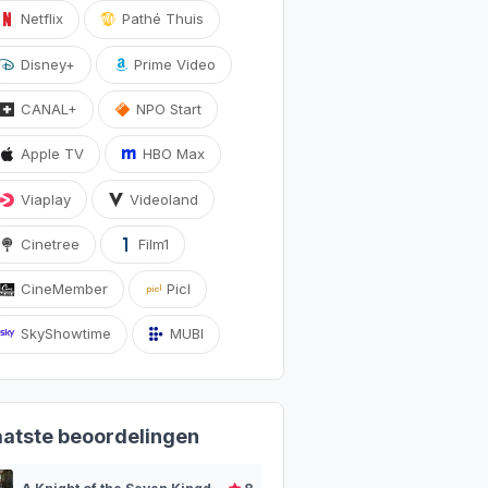
Netflix
Pathé Thuis
Disney+
Prime Video
CANAL+
NPO Start
Apple TV
HBO Max
Viaplay
Videoland
Cinetree
Film1
CineMember
Picl
SkyShowtime
MUBI
aatste beoordelingen