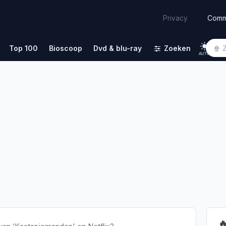
Comm
Privacy
Top 100
Bioscoop
Dvd & blu-ray
Zoeken
AUTO
