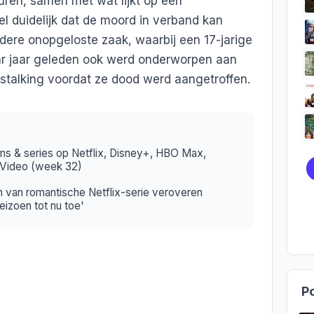
sturen, samen met wat lijkt op een
nel duidelijk dat de moord in verband kan
ere onopgeloste zaak, waarbij een 17-jarige
ar jaar geleden ook werd onderworpen aan
talking voordat ze dood werd aangetroffen.
ms & series op Netflix, Disney+, HBO Max,
 Video (week 32)
 van romantische Netflix-serie veroveren
eizoen tot nu toe'
Po