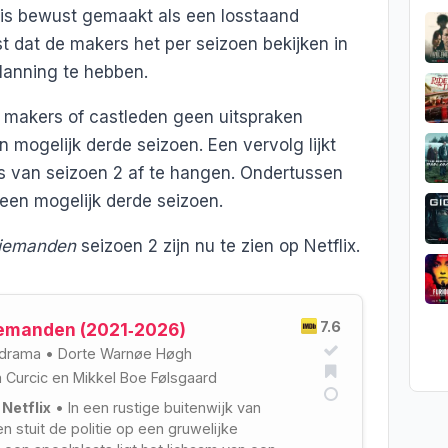
 is bewust gemaakt als een losstaand
t dat de makers het per seizoen bekijken in
lanning te hebben.
e makers of castleden geen uitspraken
 mogelijk derde seizoen. Een vervolg lijkt
ers van seizoen 2 af te hangen. Ondertussen
een mogelijk derde seizoen.
jemanden
seizoen 2 zijn nu te zien op Netflix.
7.6
emanden (2021‑2026)
drama
•
Dorte Warnøe Høgh
 Curcic
en
Mikkel Boe Følsgaard
 Netflix
• In een rustige buitenwijk van
 stuit de politie op een gruwelijke