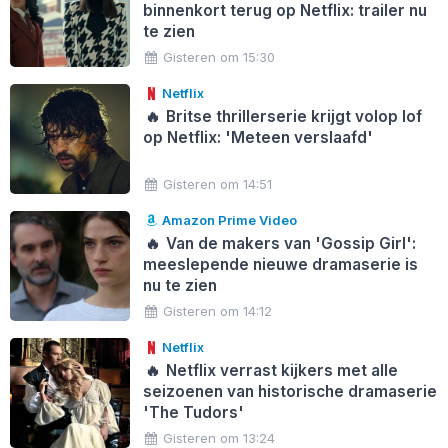
binnenkort terug op Netflix: trailer nu
te zien
Gisteren om 15:30
Netflix
🔥
Britse thrillerserie krijgt volop lof
op Netflix: 'Meteen verslaafd'
Gisteren om 14:51
Amazon Prime Video
🔥
Van de makers van 'Gossip Girl':
meeslepende nieuwe dramaserie is
nu te zien
Gisteren om 14:12
Netflix
🔥
Netflix verrast kijkers met alle
seizoenen van historische dramaserie
'The Tudors'
Gisteren om 13:24