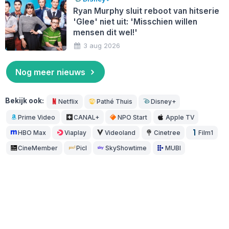
Ryan Murphy sluit reboot van hitserie
'Glee' niet uit: 'Misschien willen
mensen dit wel!'
3 aug 2026
Nog meer nieuws
Bekijk ook:
Netflix
Pathé Thuis
Disney+
Prime Video
CANAL+
NPO Start
Apple TV
HBO Max
Viaplay
Videoland
Cinetree
Film1
CineMember
Picl
SkyShowtime
MUBI