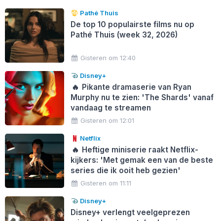
Pathé Thuis
De top 10 populairste films nu op
Pathé Thuis (week 32, 2026)
Gisteren om 12:40
Disney+
🔥
Pikante dramaserie van Ryan
Murphy nu te zien: 'The Shards' vanaf
vandaag te streamen
Gisteren om 12:01
Netflix
🔥
Heftige miniserie raakt Netflix-
kijkers: 'Met gemak een van de beste
series die ik ooit heb gezien'
Gisteren om 11:11
Disney+
Disney+ verlengt veelgeprezen