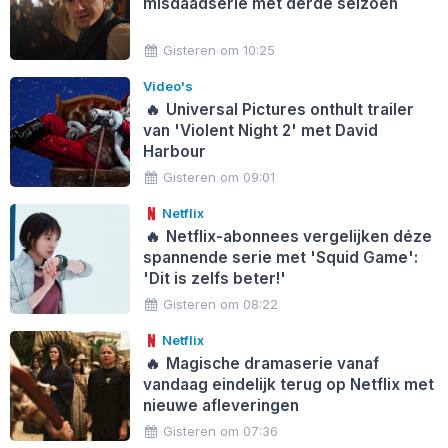
misdaadserie met derde seizoen
Gisteren om 10:25
Video's
🔥
Universal Pictures onthult trailer
van 'Violent Night 2' met David
Harbour
Gisteren om 09:01
Netflix
🔥
Netflix-abonnees vergelijken déze
spannende serie met 'Squid Game':
'Dit is zelfs beter!'
Gisteren om 08:22
Netflix
🔥
Magische dramaserie vanaf
vandaag eindelijk terug op Netflix met
nieuwe afleveringen
Gisteren om 07:36