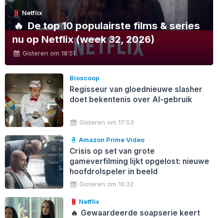
Netflix
🔥
De top 10 populairste films & series
nu op Netflix (week 32, 2026)
Gisteren om 18:51
Bioscoop
Regisseur van gloednieuwe slasher
doet bekentenis over AI-gebruik
Gisteren om 17:53
Amazon Prime Video
Crisis op set van grote
gameverfilming lijkt opgelost: nieuwe
hoofdrolspeler in beeld
Gisteren om 16:32
Netflix
🔥
Gewaardeerde soapserie keert