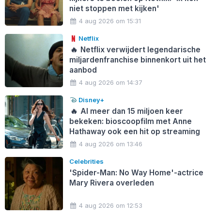
niet stoppen met kijken'
4 aug 2026 om 15:31
Netflix
🔥
Netflix verwijdert legendarische
miljardenfranchise binnenkort uit het
aanbod
4 aug 2026 om 14:37
Disney+
🔥
Al meer dan 15 miljoen keer
bekeken: bioscoopfilm met Anne
Hathaway ook een hit op streaming
4 aug 2026 om 13:46
Celebrities
'Spider-Man: No Way Home'-actrice
Mary Rivera overleden
4 aug 2026 om 12:53