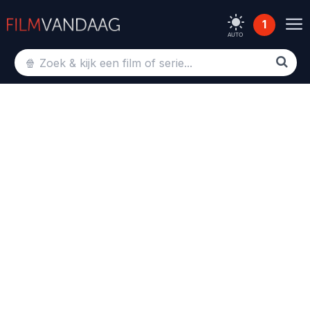
1
AUTO