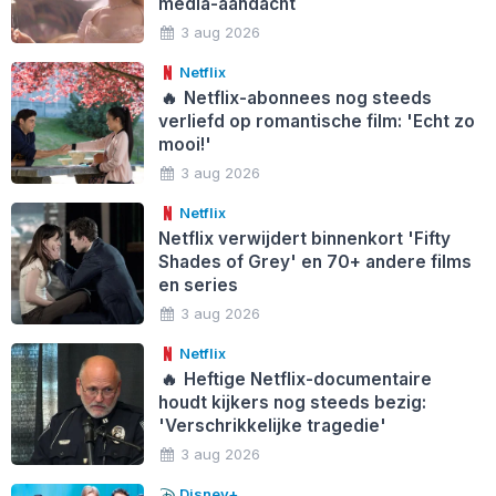
media-aandacht
3 aug 2026
Netflix
🔥
Netflix-abonnees nog steeds
verliefd op romantische film: 'Echt zo
mooi!'
3 aug 2026
Netflix
Netflix verwijdert binnenkort 'Fifty
Shades of Grey' en 70+ andere films
en series
3 aug 2026
Netflix
🔥
Heftige Netflix-documentaire
houdt kijkers nog steeds bezig:
'Verschrikkelijke tragedie'
3 aug 2026
Disney+