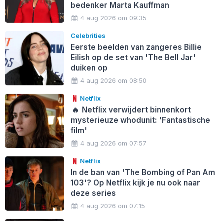
bedenker Marta Kauffman
4 aug 2026 om 09:35
Celebrities
Eerste beelden van zangeres Billie
Eilish op de set van 'The Bell Jar'
duiken op
4 aug 2026 om 08:50
Netflix
🔥
Netflix verwijdert binnenkort
mysterieuze whodunit: 'Fantastische
film'
4 aug 2026 om 07:57
Netflix
In de ban van 'The Bombing of Pan Am
103'? Op Netflix kijk je nu ook naar
deze series
4 aug 2026 om 07:15