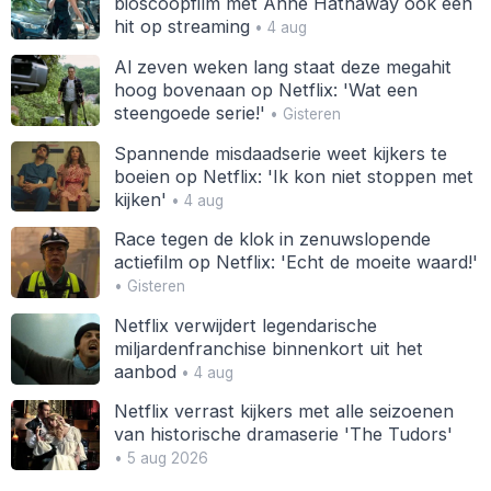
bioscoopfilm met Anne Hathaway ook een
hit op streaming
• 4 aug
Al zeven weken lang staat deze megahit
hoog bovenaan op Netflix: 'Wat een
steengoede serie!'
• Gisteren
Spannende misdaadserie weet kijkers te
boeien op Netflix: 'Ik kon niet stoppen met
kijken'
• 4 aug
Race tegen de klok in zenuwslopende
actiefilm op Netflix: 'Echt de moeite waard!'
• Gisteren
Netflix verwijdert legendarische
miljardenfranchise binnenkort uit het
aanbod
• 4 aug
Netflix verrast kijkers met alle seizoenen
van historische dramaserie 'The Tudors'
• 5 aug 2026