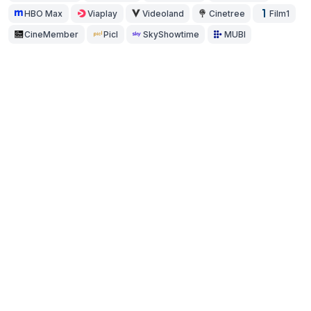
HBO Max
Viaplay
Videoland
Cinetree
Film1
CineMember
Picl
SkyShowtime
MUBI