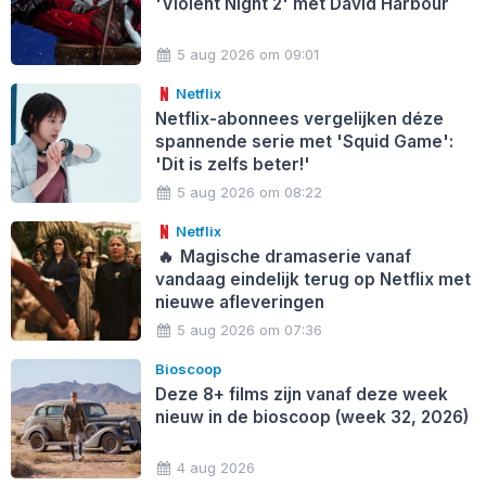
'Violent Night 2' met David Harbour
5 aug 2026 om 09:01
Netflix
Netflix-abonnees vergelijken déze
spannende serie met 'Squid Game':
'Dit is zelfs beter!'
5 aug 2026 om 08:22
Netflix
🔥
Magische dramaserie vanaf
vandaag eindelijk terug op Netflix met
nieuwe afleveringen
5 aug 2026 om 07:36
Bioscoop
Deze 8+ films zijn vanaf deze week
nieuw in de bioscoop (week 32, 2026)
4 aug 2026