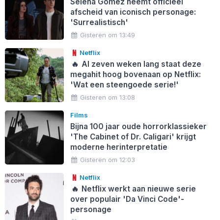
Selena Gomez neemt officieel
afscheid van iconisch personage:
'Surrealistisch'
Gisteren om 13:49
Netflix
🔥
Al zeven weken lang staat deze
megahit hoog bovenaan op Netflix:
'Wat een steengoede serie!'
Gisteren om 13:08
Films
Bijna 100 jaar oude horrorklassieker
'The Cabinet of Dr. Caligari' krijgt
moderne herinterpretatie
Gisteren om 12:03
Netflix
🔥
Netflix werkt aan nieuwe serie
over populair 'Da Vinci Code'-
personage