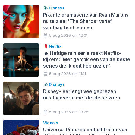
Disney+
Pikante dramaserie van Ryan Murphy
nu te zien: 'The Shards' vanaf
vandaag te streamen
5 aug 2026 om 12:01
Netflix
🔥
Heftige miniserie raakt Netflix-
kijkers: 'Met gemak een van de beste
series die ik ooit heb gezien'
5 aug 2026 om 11:11
Disney+
Disney+ verlengt veelgeprezen
misdaadserie met derde seizoen
5 aug 2026 om 10:25
Video's
Universal Pictures onthult trailer van