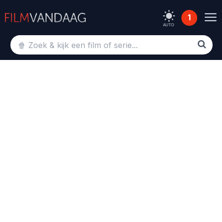
1
AUTO