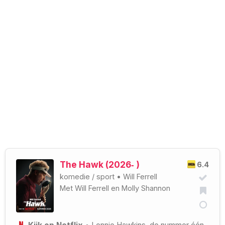
The Hawk (2026‑ )
6.4
komedie
/
sport
•
Will Ferrell
Met
Will Ferrell
en
Molly Shannon