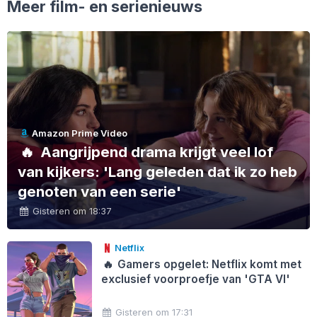
Meer film- en serienieuws
Amazon Prime Video
🔥
Aangrijpend drama krijgt veel lof
van kijkers: 'Lang geleden dat ik zo heb
genoten van een serie'
Gisteren om 18:37
Netflix
🔥
Gamers opgelet: Netflix komt met
exclusief voorproefje van 'GTA VI'
Gisteren om 17:31