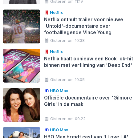
Gisteren om 11:19
Netflix
Netflix onthult trailer voor nieuwe
'Untold'-documentaire over
footballlegende Vince Young
Gisteren om 10:38
Netflix
Netflix haalt opnieuw een BookTok-hit
binnen met verfilming van 'Deep End'
Gisteren om 10:05
HBO Max
Officiële documentaire over 'Gilmore
Girls' in de maak
Gisteren om 09:22
HBO Max
HBO Max breidt cast van 'I Love LA'