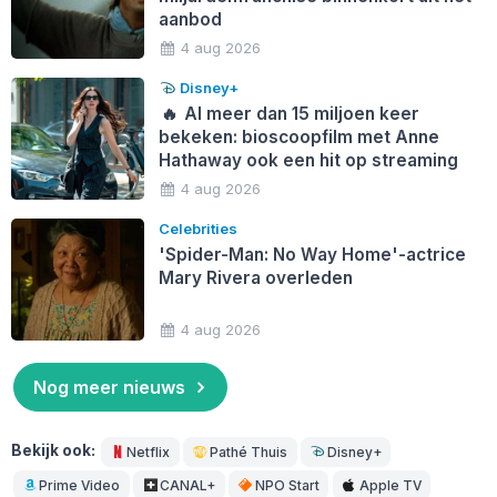
aanbod
4 aug 2026
Disney+
🔥
Al meer dan 15 miljoen keer
bekeken: bioscoopfilm met Anne
Hathaway ook een hit op streaming
4 aug 2026
Celebrities
'Spider-Man: No Way Home'-actrice
Mary Rivera overleden
4 aug 2026
Nog meer nieuws
Bekijk ook:
Netflix
Pathé Thuis
Disney+
Prime Video
CANAL+
NPO Start
Apple TV