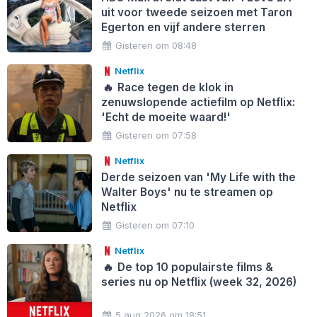
uit voor tweede seizoen met Taron
Egerton en vijf andere sterren
Gisteren om 08:48
Netflix
🔥
Race tegen de klok in
zenuwslopende actiefilm op Netflix:
'Echt de moeite waard!'
Gisteren om 07:58
Netflix
Derde seizoen van 'My Life with the
Walter Boys' nu te streamen op
Netflix
Gisteren om 07:10
Netflix
🔥
De top 10 populairste films &
series nu op Netflix (week 32, 2026)
5 aug 2026 om 18:51