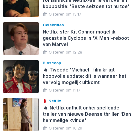
romantische Netflix-serie veroveren
koppositie: 'Beste seizoen tot nu toe'
Gisteren om 13:17
Celebrities
Netflix-ster Kit Connor mogelijk
gecast als Cyclops in 'X-Men'-reboot
van Marvel
Gisteren om 12:28
Bioscoop
🔥
Tweede 'Michael'-film krijgt
hoopvolle update: dít is wanneer het
vervolg mogelijk uitkomt
Gisteren om 11:17
Netflix
🔥
Netflix onthult onheilspellende
trailer van nieuwe Deense thriller 'Den
hemmelige kvinde'
Gisteren om 10:29