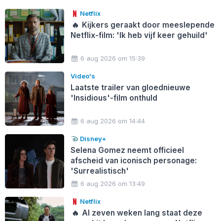
Netflix
🔥
Kijkers geraakt door meeslepende
Netflix-film: 'Ik heb vijf keer gehuild'
6 aug 2026 om 15:39
Video's
Laatste trailer van gloednieuwe
'Insidious'-film onthuld
6 aug 2026 om 14:44
Disney+
Selena Gomez neemt officieel
afscheid van iconisch personage:
'Surrealistisch'
6 aug 2026 om 13:49
Netflix
🔥
Al zeven weken lang staat deze