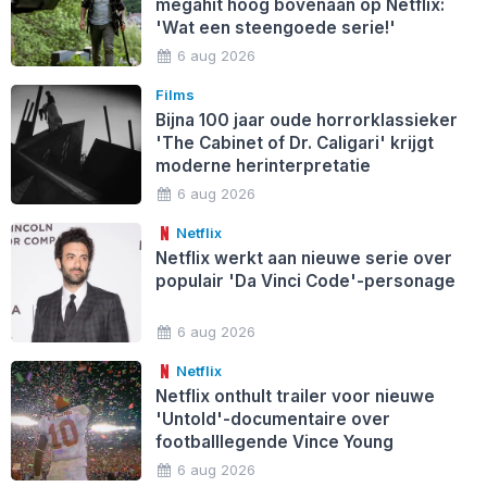
megahit hoog bovenaan op Netflix:
'Wat een steengoede serie!'
6 aug 2026
Films
Bijna 100 jaar oude horrorklassieker
'The Cabinet of Dr. Caligari' krijgt
moderne herinterpretatie
6 aug 2026
Netflix
Netflix werkt aan nieuwe serie over
populair 'Da Vinci Code'-personage
6 aug 2026
Netflix
Netflix onthult trailer voor nieuwe
'Untold'-documentaire over
footballlegende Vince Young
6 aug 2026