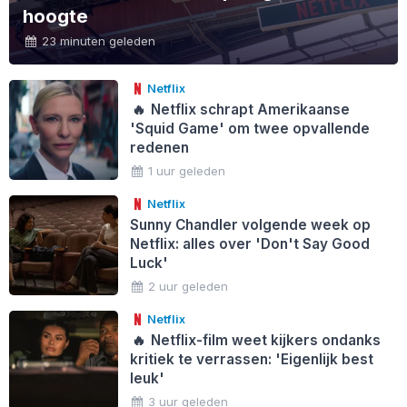
hoogte
23 minuten geleden
Netflix
🔥
Netflix schrapt Amerikaanse
'Squid Game' om twee opvallende
redenen
1 uur geleden
Netflix
Sunny Chandler volgende week op
Netflix: alles over 'Don't Say Good
Luck'
2 uur geleden
Netflix
🔥
Netflix-film weet kijkers ondanks
kritiek te verrassen: 'Eigenlijk best
leuk'
3 uur geleden