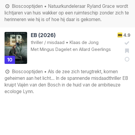
Bioscooptijden
• Natuurkundeleraar Ryland Grace wordt
lichtjaren van huis wakker op een ruimteschip zonder zich te
herinneren wie hij is of hoe hij daar is gekomen.
EB (2026)
4.9
thriller
/
misdaad
•
Klaas de Jong
Met
Mingus Dagelet
en
Allard Geerlings
10
Bioscooptijden
• Als de zee zich terugtrekt, komen
geheimen aan het licht... In de spannende misdaadthriller EB
kruipt Vajèn van den Bosch in de huid van de ambitieuze
ecologe Lynn.