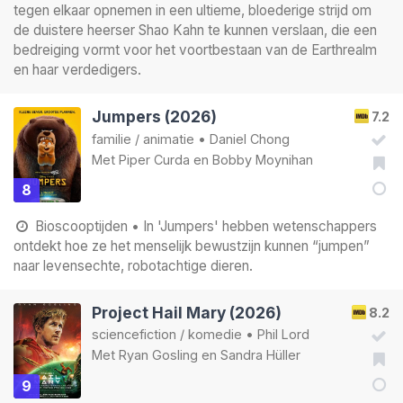
tegen elkaar opnemen in een ultieme, bloederige strijd om
de duistere heerser Shao Kahn te kunnen verslaan, die een
bedreiging vormt voor het voortbestaan van de Earthrealm
en haar verdedigers.
Jumpers (2026)
7.2
familie
/
animatie
•
Daniel Chong
Met
Piper Curda
en
Bobby Moynihan
8
Bioscooptijden
• In 'Jumpers' hebben wetenschappers
ontdekt hoe ze het menselijk bewustzijn kunnen “jumpen”
naar levensechte, robotachtige dieren.
Project Hail Mary (2026)
8.2
sciencefiction
/
komedie
•
Phil Lord
Met
Ryan Gosling
en
Sandra Hüller
9