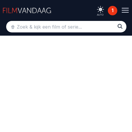
1
AUTO