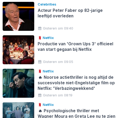
Celebrities
Acteur Peter Faber op 82-jarige
leeftijd overleden
Gisteren om 09:40
Netflix
Productie van 'Grown Ups 3' officieel
van start gegaan bij Netflix
Gisteren om 09:05
Netflix
🔥
Noorse actiethriller is nog altijd de
succesvolste niet-Engelstalige film op
Netflix: 'Verbazingwekkend'
Gisteren om 08:19
Netflix
🔥
Psychologische thriller met
Wagner Moura en Greta Lee nu te zien