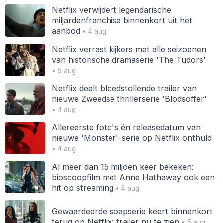
Netflix verwijdert legendarische
miljardenfranchise binnenkort uit het
aanbod
• 4 aug
Netflix verrast kijkers met alle seizoenen
van historische dramaserie 'The Tudors'
• 5 aug
Netflix deelt bloedstollende trailer van
nieuwe Zweedse thrillerserie 'Blodsoffer'
• 4 aug
Allereerste foto's én releasedatum van
nieuwe 'Monster'-serie op Netflix onthuld
• 4 aug
Al meer dan 15 miljoen keer bekeken:
bioscoopfilm met Anne Hathaway ook een
hit op streaming
• 4 aug
Gewaardeerde soapserie keert binnenkort
terug op Netflix: trailer nu te zien
• 5 aug