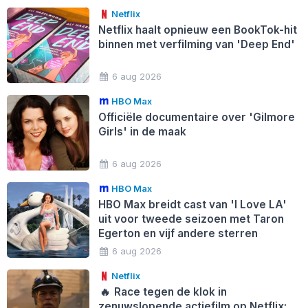
Netflix
Netflix haalt opnieuw een BookTok-hit
binnen met verfilming van 'Deep End'
6 aug 2026
HBO Max
Officiële documentaire over 'Gilmore
Girls' in de maak
6 aug 2026
HBO Max
HBO Max breidt cast van 'I Love LA'
uit voor tweede seizoen met Taron
Egerton en vijf andere sterren
6 aug 2026
Netflix
🔥
Race tegen de klok in
zenuwslopende actiefilm op Netflix: