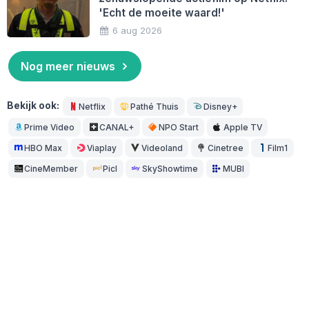
'Echt de moeite waard!'
6 aug 2026
Nog meer nieuws
Bekijk ook:
Netflix
Pathé Thuis
Disney+
Prime Video
CANAL+
NPO Start
Apple TV
HBO Max
Viaplay
Videoland
Cinetree
Film1
CineMember
Picl
SkyShowtime
MUBI