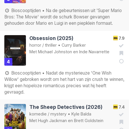
Bioscooptijden
• Na de gebeurtenissen uit 'Super Mario
Bros: The Movie' wordt de schurk Bowser gevangen
gehouden door Mario en Luigi in een piepklein formaat.
Obsession (2025)
7.9
horror
/
thriller
•
Curry Barker
Met
Michael Johnston
en
Inde Navarrette
4
Bioscooptijden
• Nadat de mysterieuze 'One Wish
Willow' gebroken wordt om het hart van zijn crush te winnen,
krijgt een hopeloze romanticus precies wat hij heeft
gevraagd.
The Sheep Detectives (2026)
7.4
komedie
/
mystery
•
Kyle Balda
Met
Hugh Jackman
en
Brett Goldstein