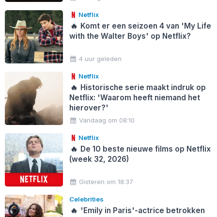
Netflix
🔥
Komt er een seizoen 4 van 'My Life
with the Walter Boys' op Netflix?
4 uur geleden
Netflix
🔥
Historische serie maakt indruk op
Netflix: 'Waarom heeft niemand het
hierover?'
Vandaag om 08:10
Netflix
🔥
De 10 beste nieuwe films op Netflix
(week 32, 2026)
Gisteren om 18:37
Celebrities
🔥
'Emily in Paris'-actrice betrokken