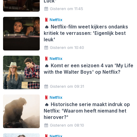
Luck'
Gisteren om 11:45
Netflix
🔥
Netflix-film weet kijkers ondanks
kritiek te verrassen: 'Eigenlijk best
leuk'
Gisteren om 10:40
Netflix
🔥
Komt er een seizoen 4 van 'My Life
with the Walter Boys' op Netflix?
Gisteren om 09:31
Netflix
🔥
Historische serie maakt indruk op
Netflix: 'Waarom heeft niemand het
hierover?'
Gisteren om 08:10
Netflix