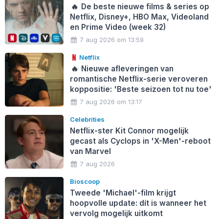
🔥
De beste nieuwe films & series op
Netflix, Disney+, HBO Max, Videoland
en Prime Video (week 32)
7 aug 2026 om 13:59
Netflix
🔥
Nieuwe afleveringen van
romantische Netflix-serie veroveren
koppositie: 'Beste seizoen tot nu toe'
7 aug 2026 om 13:17
Celebrities
Netflix-ster Kit Connor mogelijk
gecast als Cyclops in 'X-Men'-reboot
van Marvel
7 aug 2026
Bioscoop
Tweede 'Michael'-film krijgt
hoopvolle update: dít is wanneer het
vervolg mogelijk uitkomt