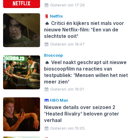
Gisteren om 17:29
Netflix
🔥
Critici én kijkers niet mals voor
nieuwe Netflix-film: 'Een van de
slechtste ooit'
Gisteren om 16:47
Bioscoop
🔥
Veel naakt geschrapt uit nieuwe
bioscoopfilm na reacties van
testpubliek: 'Mensen willen het niet
meer zien'
Gisteren om 16:01
HBO Max
Nieuwe details over seizoen 2
'Heated Rivalry' beloven groter
verhaal
Gisteren om 15:05