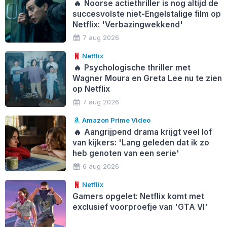
🔥
Noorse actiethriller is nog altijd de
succesvolste niet-Engelstalige film op
Netflix: 'Verbazingwekkend'
7 aug 2026
Netflix
🔥
Psychologische thriller met
Wagner Moura en Greta Lee nu te zien
op Netflix
7 aug 2026
Amazon Prime Video
🔥
Aangrijpend drama krijgt veel lof
van kijkers: 'Lang geleden dat ik zo
heb genoten van een serie'
6 aug 2026
Netflix
Gamers opgelet: Netflix komt met
exclusief voorproefje van 'GTA VI'