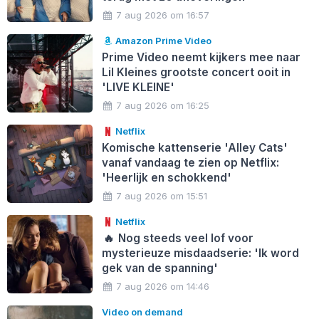
7 aug 2026 om 16:57
Amazon Prime Video
Prime Video neemt kijkers mee naar
Lil Kleines grootste concert ooit in
'LIVE KLEINE'
7 aug 2026 om 16:25
Netflix
Komische kattenserie 'Alley Cats'
vanaf vandaag te zien op Netflix:
'Heerlijk en schokkend'
7 aug 2026 om 15:51
Netflix
🔥
Nog steeds veel lof voor
mysterieuze misdaadserie: 'Ik word
gek van de spanning'
7 aug 2026 om 14:46
Video on demand