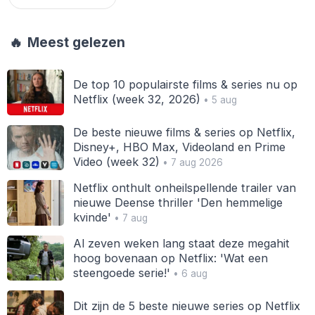
🔥
Meest gelezen
De top 10 populairste films & series nu op
Netflix (week 32, 2026)
• 5 aug
De beste nieuwe films & series op Netflix,
Disney+, HBO Max, Videoland en Prime
Video (week 32)
• 7 aug 2026
Netflix onthult onheilspellende trailer van
nieuwe Deense thriller 'Den hemmelige
kvinde'
• 7 aug
Al zeven weken lang staat deze megahit
hoog bovenaan op Netflix: 'Wat een
steengoede serie!'
• 6 aug
Dit zijn de 5 beste nieuwe series op Netflix