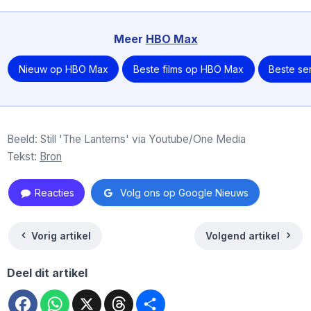
Meer
HBO Max
Nieuw op HBO Max
Beste films op HBO Max
Beste se
Beeld: Still 'The Lanterns' via Youtube/One Media
Tekst:
Bron
Reacties
Volg ons op Google Nieuws
Vorig artikel
Volgend artikel
Deel dit artikel
Facebook
WhatsApp
X
Threads
Deel