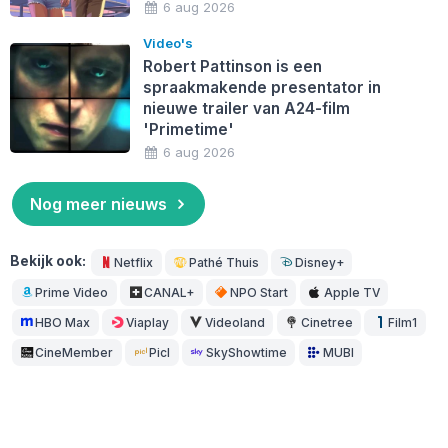
6 aug 2026
Video's
Robert Pattinson is een
spraakmakende presentator in
nieuwe trailer van A24-film
'Primetime'
6 aug 2026
Nog meer nieuws
Bekijk ook:
Netflix
Pathé Thuis
Disney+
Prime Video
CANAL+
NPO Start
Apple TV
HBO Max
Viaplay
Videoland
Cinetree
Film1
CineMember
Picl
SkyShowtime
MUBI