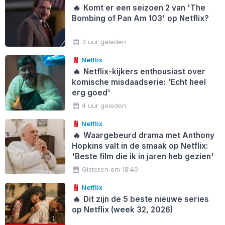
🔥
Komt er een seizoen 2 van 'The
Bombing of Pan Am 103' op Netflix?
3 uur geleden
Netflix
🔥
Netflix-kijkers enthousiast over
komische misdaadserie: 'Echt heel
erg goed'
4 uur geleden
Netflix
🔥
Waargebeurd drama met Anthony
Hopkins valt in de smaak op Netflix:
'Beste film die ik in jaren heb gezien'
Gisteren om 18:40
Netflix
🔥
Dit zijn de 5 beste nieuwe series
op Netflix (week 32, 2026)