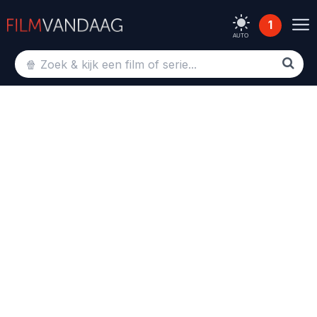
1
AUTO