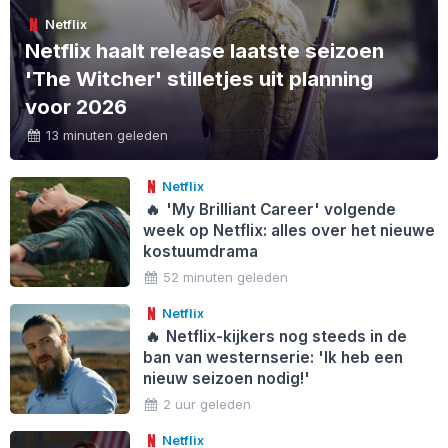
Netflix
Netflix haalt release laatste seizoen
'The Witcher' stilletjes uit planning
voor 2026
13 minuten geleden
Netflix
🔥
'My Brilliant Career' volgende
week op Netflix: alles over het nieuwe
kostuumdrama
52 minuten geleden
Netflix
🔥
Netflix-kijkers nog steeds in de
ban van westernserie: 'Ik heb een
nieuw seizoen nodig!'
2 uur geleden
Netflix