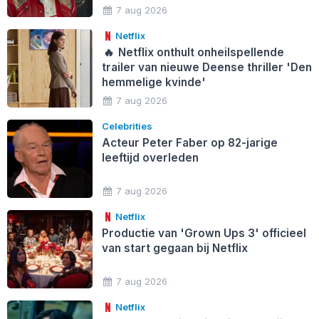
7 aug 2026
Netflix
🔥
Netflix onthult onheilspellende
trailer van nieuwe Deense thriller 'Den
hemmelige kvinde'
7 aug 2026
Celebrities
Acteur Peter Faber op 82-jarige
leeftijd overleden
7 aug 2026
Netflix
Productie van 'Grown Ups 3' officieel
van start gegaan bij Netflix
7 aug 2026
Netflix