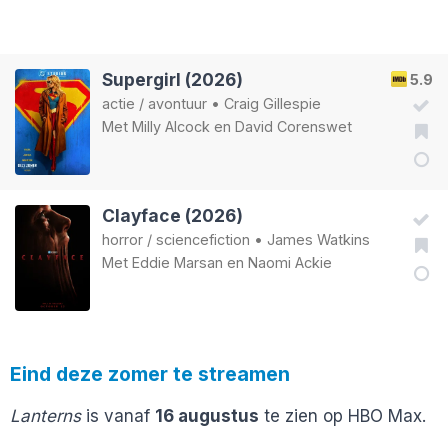
Supergirl (2026)
5.9
actie
/
avontuur
•
Craig Gillespie
Met
Milly Alcock
en
David Corenswet
Clayface (2026)
horror
/
sciencefiction
•
James Watkins
Met
Eddie Marsan
en
Naomi Ackie
Eind deze zomer te streamen
Lanterns
is vanaf
16 augustus
te zien op HBO Max.