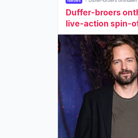
Duffer-broers onthullen 
Nieuws
Duffer-broers onth
live-action spin-o