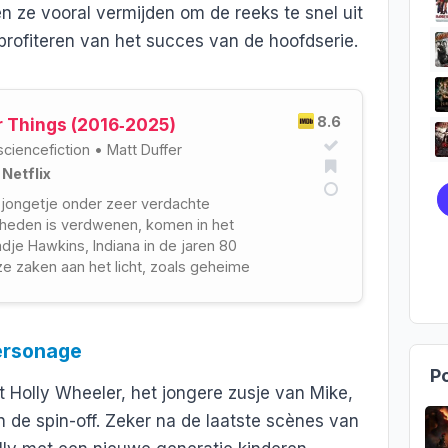
n ze vooral vermijden om de reeks te snel uit
rofiteren van het succes van de hoofdserie.
8.6
r Things (2016‑2025)
sciencefiction
•
Matt Duffer
 Netflix
jongetje onder zeer verdachte
heden is verdwenen, komen in het
adje Hawkins, Indiana in de jaren 80
e zaken aan het licht, zoals geheime
en, bovennatuurlijke krachten en een
isje.
personage
Po
 Holly Wheeler, het jongere zusje van Mike,
n de spin-off. Zeker na de laatste scènes van