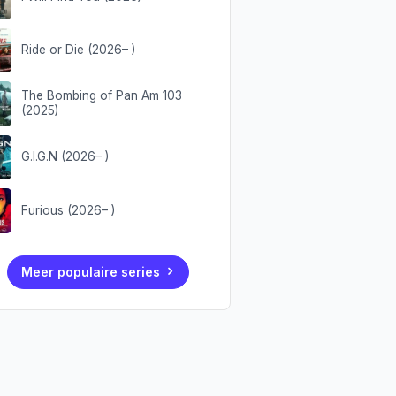
Ride or Die (2026– )
The Bombing of Pan Am 103
(2025)
G.I.G.N (2026– )
Furious (2026– )
Meer populaire series