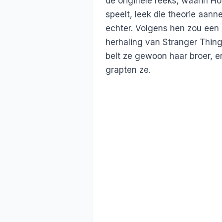
de originele reeks, waarin H
speelt, leek die theorie aann
echter. Volgens hen zou een d
herhaling van Stranger Thing
belt ze gewoon haar broer, 
grapten ze.