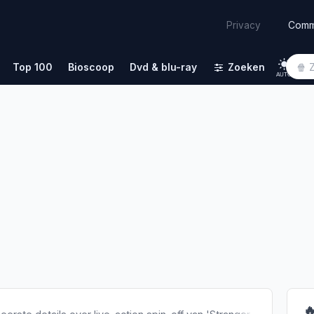
Comm
Privacy
Top 100
Bioscoop
Dvd & blu-ray
Zoeken
AUTO
