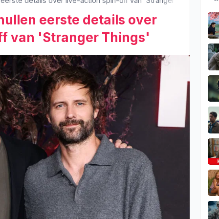
eerste details over live-action spin-off van 'Stranger Things'
ullen eerste details over
ff van 'Stranger Things'