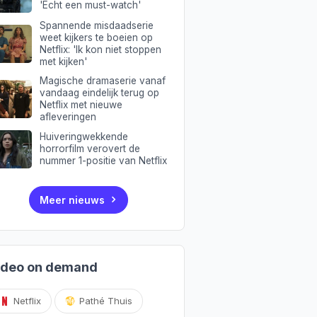
'Echt een must-watch'
Spannende misdaadserie
weet kijkers te boeien op
Netflix: 'Ik kon niet stoppen
met kijken'
Magische dramaserie vanaf
vandaag eindelijk terug op
Netflix met nieuwe
afleveringen
Huiveringwekkende
horrorfilm verovert de
nummer 1-positie van Netflix
Meer nieuws
ideo on demand
Netflix
Pathé Thuis