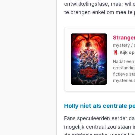
ontwikkelingsfase, maar wille
te brengen enkel om mee te p
Strange
mystery
/
Kijk op
Nadat een 
omstandig
fictieve st
mysterieuz
experiment
vreemd me
Holly niet als centrale 
Fans speculeerden eerder dat
mogelijk centraal zou staan i