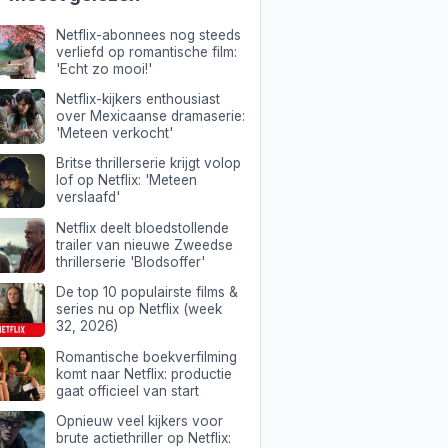
Netflix-abonnees nog steeds
verliefd op romantische film:
'Echt zo mooi!'
Netflix-kijkers enthousiast
over Mexicaanse dramaserie:
'Meteen verkocht'
Britse thrillerserie krijgt volop
lof op Netflix: 'Meteen
verslaafd'
Netflix deelt bloedstollende
trailer van nieuwe Zweedse
thrillerserie 'Blodsoffer'
De top 10 populairste films &
series nu op Netflix (week
32, 2026)
Romantische boekverfilming
komt naar Netflix: productie
gaat officieel van start
Opnieuw veel kijkers voor
brute actiethriller op Netflix: