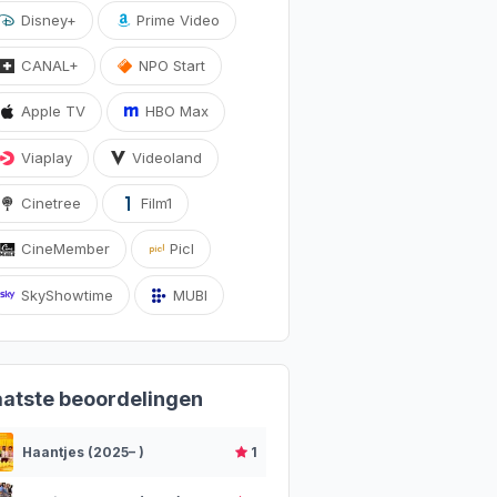
Disney+
Prime Video
CANAL+
NPO Start
Apple TV
HBO Max
Viaplay
Videoland
Cinetree
Film1
CineMember
Picl
SkyShowtime
MUBI
aatste beoordelingen
Haantjes (2025– )
1