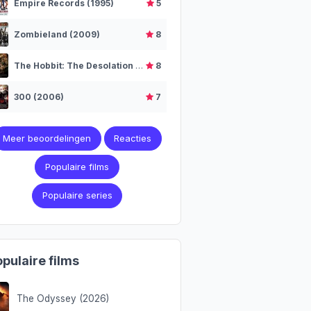
Empire Records (1995)
5
Zombieland (2009)
8
The Hobbit: The Desolation of Smaug (2013)
8
300 (2006)
7
Meer beoordelingen
Reacties
Populaire films
Populaire series
pulaire films
The Odyssey (2026)