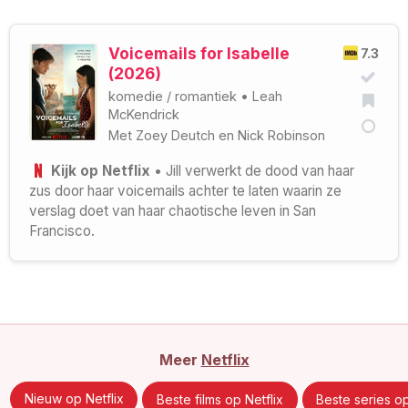
Voicemails for Isabelle
7.3
(2026)
komedie
/
romantiek
•
Leah
McKendrick
Met
Zoey Deutch
en
Nick Robinson
Kijk op Netflix
• Jill verwerkt de dood van haar
zus door haar voicemails achter te laten waarin ze
verslag doet van haar chaotische leven in San
Francisco.
Meer
Netflix
Nieuw op Netflix
Beste films op Netflix
Beste series op