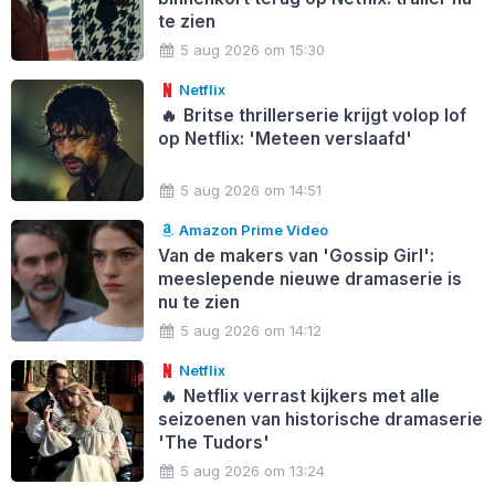
te zien
5 aug 2026 om 15:30
Netflix
🔥
Britse thrillerserie krijgt volop lof
op Netflix: 'Meteen verslaafd'
5 aug 2026 om 14:51
Amazon Prime Video
Van de makers van 'Gossip Girl':
meeslepende nieuwe dramaserie is
nu te zien
5 aug 2026 om 14:12
Netflix
🔥
Netflix verrast kijkers met alle
seizoenen van historische dramaserie
'The Tudors'
5 aug 2026 om 13:24