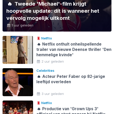
🔥
Tweede 'Michael'-film krijgt
hoopvolle update: dít is wanneer het
vervolg mogelijk uitkomt
1 uur geleden
Netflix
🔥
Netflix onthult onheilspellende
trailer van nieuwe Deense thriller 'Den
hemmelige kvinde'
2 uur geleden
Celebrities
🔥
Acteur Peter Faber op 82-jarige
leeftijd overleden
3 uur geleden
Netflix
🔥
Productie van 'Grown Ups 3'