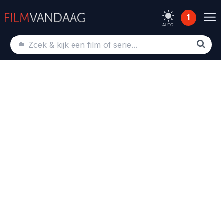
1
AUTO