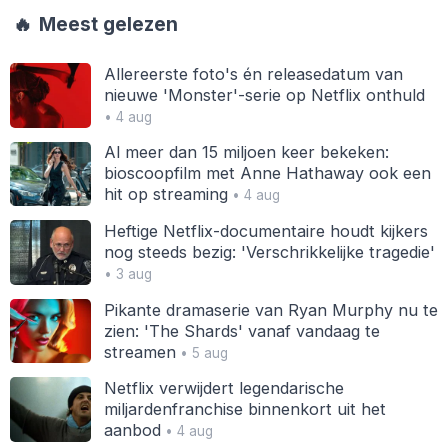
🔥
Meest gelezen
Allereerste foto's én releasedatum van
nieuwe 'Monster'-serie op Netflix onthuld
• 4 aug
Al meer dan 15 miljoen keer bekeken:
bioscoopfilm met Anne Hathaway ook een
hit op streaming
• 4 aug
Heftige Netflix-documentaire houdt kijkers
nog steeds bezig: 'Verschrikkelijke tragedie'
• 3 aug
Pikante dramaserie van Ryan Murphy nu te
zien: 'The Shards' vanaf vandaag te
streamen
• 5 aug
Netflix verwijdert legendarische
miljardenfranchise binnenkort uit het
aanbod
• 4 aug