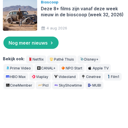
Bioscoop
Deze 8+ films zijn vanaf deze week
nieuw in de bioscoop (week 32, 2026)
4 aug 2026
Nog meer nieuws
Bekijk ook:
Netflix
Pathé Thuis
Disney+
Prime Video
CANAL+
NPO Start
Apple TV
HBO Max
Viaplay
Videoland
Cinetree
Film1
CineMember
Picl
SkyShowtime
MUBI