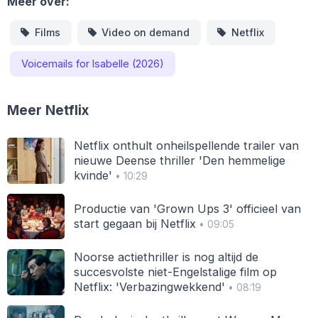
Meer over:
Films
Video on demand
Netflix
Voicemails for Isabelle (2026)
Meer Netflix
Netflix onthult onheilspellende trailer van
nieuwe Deense thriller 'Den hemmelige
kvinde'
• 10:29
Productie van 'Grown Ups 3' officieel van
start gegaan bij Netflix
• 09:05
Noorse actiethriller is nog altijd de
succesvolste niet-Engelstalige film op
Netflix: 'Verbazingwekkend'
• 08:19