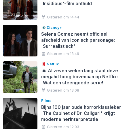
'Insidious'-film onthuld
Gisteren om 14:44
Disney+
Selena Gomez neemt officieel
afscheid van iconisch personage:
'Surrealistisch'
Gisteren om 13:49
Netflix
🔥
Al zeven weken lang staat deze
megahit hoog bovenaan op Netflix:
'Wat een steengoede serie!'
Gisteren om 13:08
Films
Bijna 100 jaar oude horrorklassieker
'The Cabinet of Dr. Caligari' krijgt
moderne herinterpretatie
Gisteren om 12:03