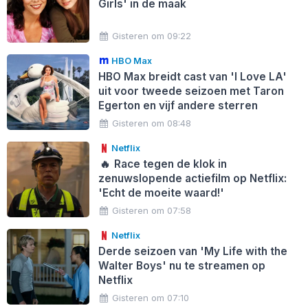
Girls' in de maak
Gisteren om 09:22
HBO Max
HBO Max breidt cast van 'I Love LA'
uit voor tweede seizoen met Taron
Egerton en vijf andere sterren
Gisteren om 08:48
Netflix
🔥
Race tegen de klok in
zenuwslopende actiefilm op Netflix:
'Echt de moeite waard!'
Gisteren om 07:58
Netflix
Derde seizoen van 'My Life with the
Walter Boys' nu te streamen op
Netflix
Gisteren om 07:10