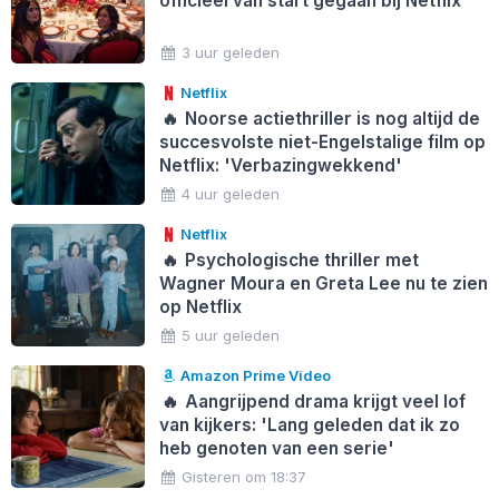
officieel van start gegaan bij Netflix
3 uur geleden
Netflix
🔥
Noorse actiethriller is nog altijd de
succesvolste niet-Engelstalige film op
Netflix: 'Verbazingwekkend'
4 uur geleden
Netflix
🔥
Psychologische thriller met
Wagner Moura en Greta Lee nu te zien
op Netflix
5 uur geleden
Amazon Prime Video
🔥
Aangrijpend drama krijgt veel lof
van kijkers: 'Lang geleden dat ik zo
heb genoten van een serie'
Gisteren om 18:37