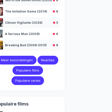
Sex in the Soviet Union (2025)
6
The Imitation Game (2014)
8
Citizen Vigilante (2026)
5
A Serious Man (2009)
6
Breaking Bad (2008–2013)
8
Meer beoordelingen
Reacties
Populaire films
Populaire series
pulaire films