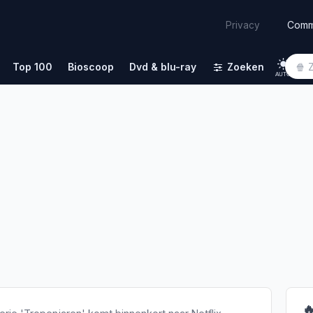
Comm
Privacy
Top 100
Bioscoop
Dvd & blu-ray
Zoeken
AUTO
