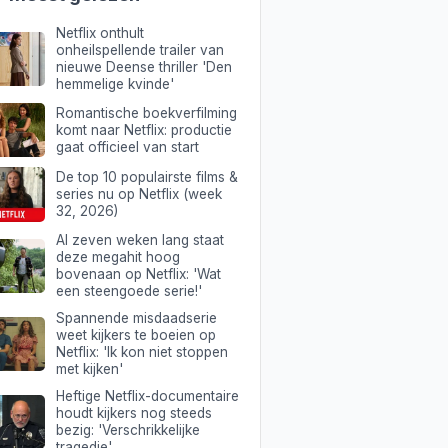
Netflix onthult
onheilspellende trailer van
nieuwe Deense thriller 'Den
hemmelige kvinde'
Romantische boekverfilming
komt naar Netflix: productie
gaat officieel van start
De top 10 populairste films &
series nu op Netflix (week
32, 2026)
Al zeven weken lang staat
deze megahit hoog
bovenaan op Netflix: 'Wat
een steengoede serie!'
Spannende misdaadserie
weet kijkers te boeien op
Netflix: 'Ik kon niet stoppen
met kijken'
Heftige Netflix-documentaire
houdt kijkers nog steeds
bezig: 'Verschrikkelijke
tragedie'