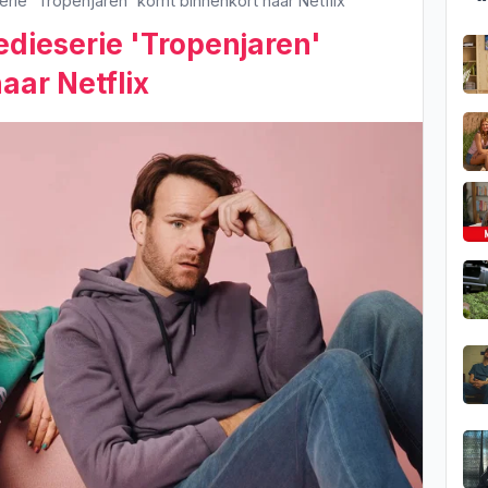
ie 'Tropenjaren' komt binnenkort naar Netflix
dieserie 'Tropenjaren'
aar Netflix