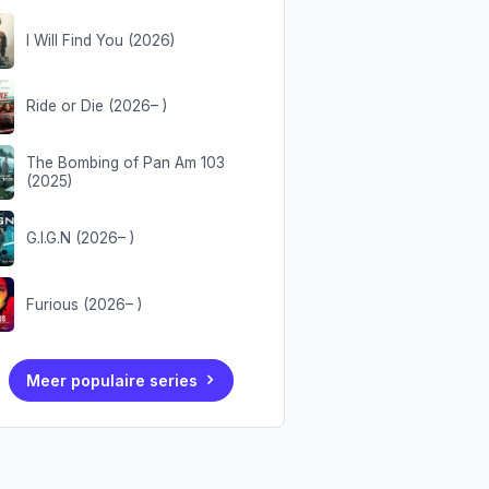
I Will Find You (2026)
Ride or Die (2026– )
The Bombing of Pan Am 103
(2025)
G.I.G.N (2026– )
Furious (2026– )
Meer populaire series