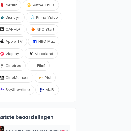
Netflix
Pathé Thuis
Disney+
Prime Video
CANAL+
NPO Start
Apple TV
HBO Max
Viaplay
Videoland
Cinetree
Film1
CineMember
Picl
SkyShowtime
MUBI
aatste beoordelingen