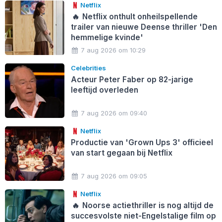
Netflix
🔥
Netflix onthult onheilspellende
trailer van nieuwe Deense thriller 'Den
hemmelige kvinde'
7 aug 2026 om 10:29
Celebrities
Acteur Peter Faber op 82-jarige
leeftijd overleden
7 aug 2026 om 09:40
Netflix
Productie van 'Grown Ups 3' officieel
van start gegaan bij Netflix
7 aug 2026 om 09:05
Netflix
🔥
Noorse actiethriller is nog altijd de
succesvolste niet-Engelstalige film op