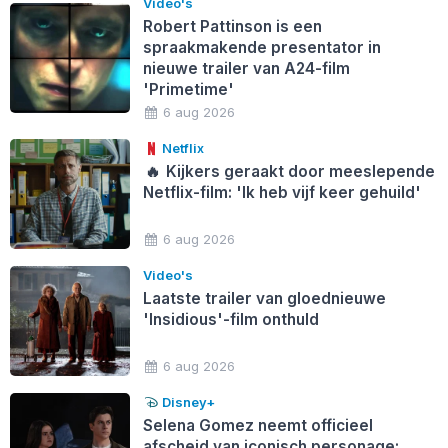
Video's
Robert Pattinson is een
spraakmakende presentator in
nieuwe trailer van A24-film
'Primetime'
6 aug 2026
Netflix
🔥
Kijkers geraakt door meeslepende
Netflix-film: 'Ik heb vijf keer gehuild'
6 aug 2026
Video's
Laatste trailer van gloednieuwe
'Insidious'-film onthuld
6 aug 2026
Disney+
Selena Gomez neemt officieel
afscheid van iconisch personage: