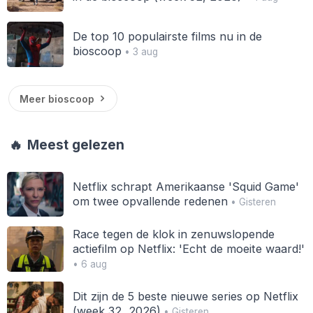
De top 10 populairste films nu in de
bioscoop
• 3 aug
Meer bioscoop
🔥
Meest gelezen
Netflix schrapt Amerikaanse 'Squid Game'
om twee opvallende redenen
• Gisteren
Race tegen de klok in zenuwslopende
actiefilm op Netflix: 'Echt de moeite waard!'
• 6 aug
Dit zijn de 5 beste nieuwe series op Netflix
(week 32, 2026)
• Gisteren