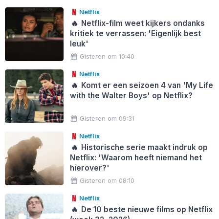
Netflix
🔥
Netflix-film weet kijkers ondanks
kritiek te verrassen: 'Eigenlijk best
leuk'
Gisteren om 10:40
Netflix
🔥
Komt er een seizoen 4 van 'My Life
with the Walter Boys' op Netflix?
Gisteren om 09:31
Netflix
🔥
Historische serie maakt indruk op
Netflix: 'Waarom heeft niemand het
hierover?'
Gisteren om 08:10
Netflix
🔥
De 10 beste nieuwe films op Netflix