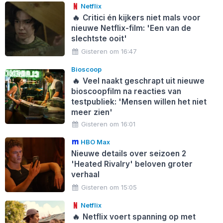
Netflix
🔥
Critici én kijkers niet mals voor
nieuwe Netflix-film: 'Een van de
slechtste ooit'
Gisteren om 16:47
Bioscoop
🔥
Veel naakt geschrapt uit nieuwe
bioscoopfilm na reacties van
testpubliek: 'Mensen willen het niet
meer zien'
Gisteren om 16:01
HBO Max
Nieuwe details over seizoen 2
'Heated Rivalry' beloven groter
verhaal
Gisteren om 15:05
Netflix
🔥
Netflix voert spanning op met