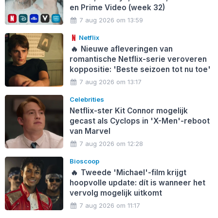
en Prime Video (week 32)
7 aug 2026 om 13:59
Netflix
🔥
Nieuwe afleveringen van
romantische Netflix-serie veroveren
koppositie: 'Beste seizoen tot nu toe'
7 aug 2026 om 13:17
Celebrities
Netflix-ster Kit Connor mogelijk
gecast als Cyclops in 'X-Men'-reboot
van Marvel
7 aug 2026 om 12:28
Bioscoop
🔥
Tweede 'Michael'-film krijgt
hoopvolle update: dít is wanneer het
vervolg mogelijk uitkomt
7 aug 2026 om 11:17