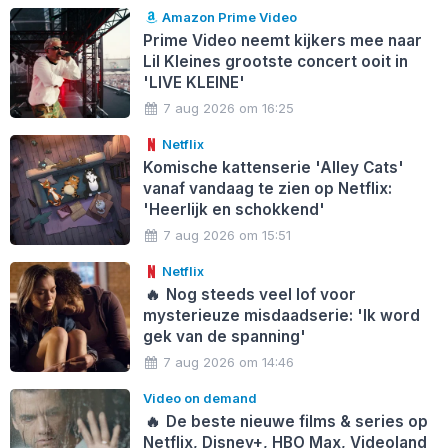
Amazon Prime Video
Prime Video neemt kijkers mee naar
Lil Kleines grootste concert ooit in
'LIVE KLEINE'
7 aug 2026 om 16:25
Netflix
Komische kattenserie 'Alley Cats'
vanaf vandaag te zien op Netflix:
'Heerlijk en schokkend'
7 aug 2026 om 15:51
Netflix
🔥
Nog steeds veel lof voor
mysterieuze misdaadserie: 'Ik word
gek van de spanning'
7 aug 2026 om 14:46
Video on demand
🔥
De beste nieuwe films & series op
Netflix, Disney+, HBO Max, Videoland