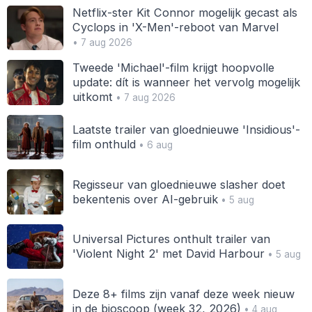
Netflix-ster Kit Connor mogelijk gecast als
Cyclops in 'X-Men'-reboot van Marvel
• 7 aug 2026
Tweede 'Michael'-film krijgt hoopvolle
update: dít is wanneer het vervolg mogelijk
uitkomt
• 7 aug 2026
Laatste trailer van gloednieuwe 'Insidious'-
film onthuld
• 6 aug
Regisseur van gloednieuwe slasher doet
bekentenis over AI-gebruik
• 5 aug
Universal Pictures onthult trailer van
'Violent Night 2' met David Harbour
• 5 aug
Deze 8+ films zijn vanaf deze week nieuw
in de bioscoop (week 32, 2026)
• 4 aug