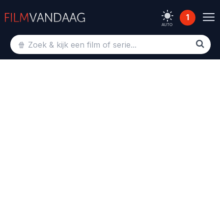
1
AUTO