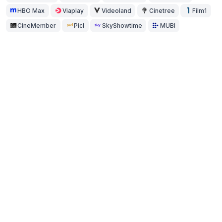
HBO Max
Viaplay
Videoland
Cinetree
Film1
CineMember
Picl
SkyShowtime
MUBI