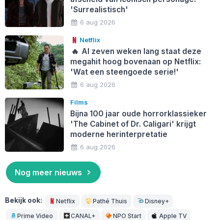
'Surrealistisch'
6 aug 2026
Netflix
🔥
Al zeven weken lang staat deze
megahit hoog bovenaan op Netflix:
'Wat een steengoede serie!'
6 aug 2026
Films
Bijna 100 jaar oude horrorklassieker
'The Cabinet of Dr. Caligari' krijgt
moderne herinterpretatie
6 aug 2026
Nog meer nieuws
Bekijk ook:
Netflix
Pathé Thuis
Disney+
Prime Video
CANAL+
NPO Start
Apple TV