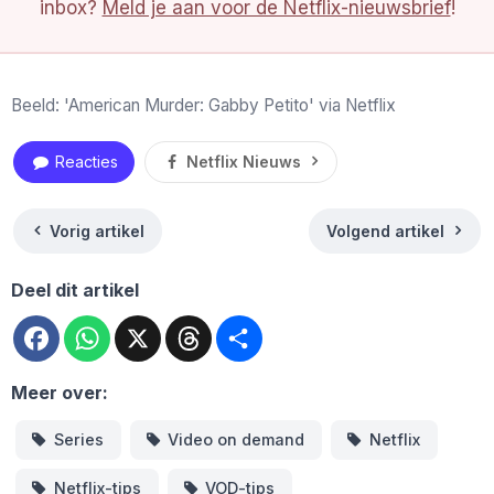
inbox?
Meld je aan voor de Netflix-nieuwsbrief
!
Beeld: 'American Murder: Gabby Petito' via Netflix
Reacties
Netflix Nieuws
Vorig artikel
Volgend artikel
Deel dit artikel
Facebook
WhatsApp
X
Threads
Deel
Meer over:
Series
Video on demand
Netflix
Netflix-tips
VOD-tips