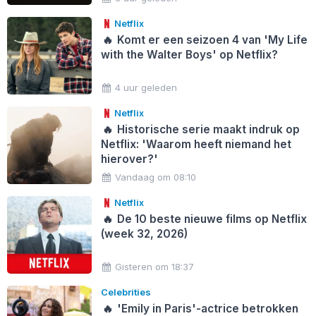
Netflix
🔥
Komt er een seizoen 4 van 'My Life
with the Walter Boys' op Netflix?
4 uur geleden
Netflix
🔥
Historische serie maakt indruk op
Netflix: 'Waarom heeft niemand het
hierover?'
Vandaag om 08:10
Netflix
🔥
De 10 beste nieuwe films op Netflix
(week 32, 2026)
Gisteren om 18:37
Celebrities
🔥
'Emily in Paris'-actrice betrokken