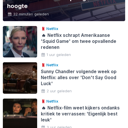
hoogte
32 minuten geleden
Netflix
🔥
Netflix schrapt Amerikaanse
'Squid Game' om twee opvallende
redenen
1 uur geleden
Netflix
Sunny Chandler volgende week op
Netflix: alles over 'Don't Say Good
Luck'
2 uur geleden
Netflix
🔥
Netflix-film weet kijkers ondanks
kritiek te verrassen: 'Eigenlijk best
leuk'
3 uur geleden