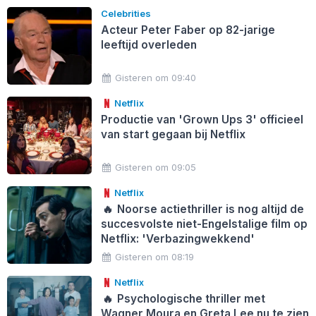
Celebrities
Acteur Peter Faber op 82-jarige
leeftijd overleden
Gisteren om 09:40
Netflix
Productie van 'Grown Ups 3' officieel
van start gegaan bij Netflix
Gisteren om 09:05
Netflix
🔥
Noorse actiethriller is nog altijd de
succesvolste niet-Engelstalige film op
Netflix: 'Verbazingwekkend'
Gisteren om 08:19
Netflix
🔥
Psychologische thriller met
Wagner Moura en Greta Lee nu te zien