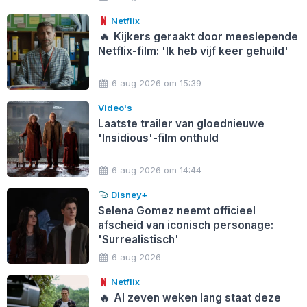
Netflix
🔥
Kijkers geraakt door meeslepende
Netflix-film: 'Ik heb vijf keer gehuild'
6 aug 2026 om 15:39
Video's
Laatste trailer van gloednieuwe
'Insidious'-film onthuld
6 aug 2026 om 14:44
Disney+
Selena Gomez neemt officieel
afscheid van iconisch personage:
'Surrealistisch'
6 aug 2026
Netflix
🔥
Al zeven weken lang staat deze