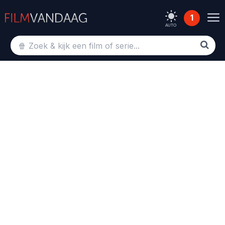
1
AUTO