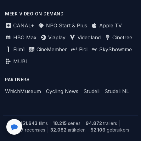
MEER VIDEO ON DEMAND
CANAL+
NPO Start & Plus
Apple TV
HBO Max
Viaplay
Videoland
Cinetree
Film1
CineMember
Picl
SkyShowtime
MUBI
PARTNERS
WhichMuseum
Cycling News
Studeli
Studeli NL
151.643
films
18.215
series
94.872
trailers
1.387
recensies
32.082
artikelen
52.106
gebruikers