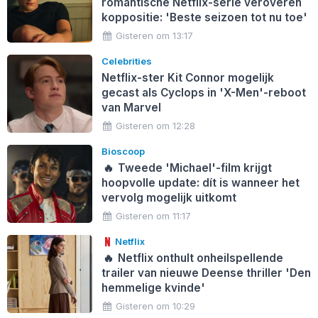
romantische Netflix-serie veroveren
koppositie: 'Beste seizoen tot nu toe'
Gisteren om 13:17
Celebrities
Netflix-ster Kit Connor mogelijk
gecast als Cyclops in 'X-Men'-reboot
van Marvel
Gisteren om 12:28
Bioscoop
🔥
Tweede 'Michael'-film krijgt
hoopvolle update: dít is wanneer het
vervolg mogelijk uitkomt
Gisteren om 11:17
Netflix
🔥
Netflix onthult onheilspellende
trailer van nieuwe Deense thriller 'Den
hemmelige kvinde'
Gisteren om 10:29