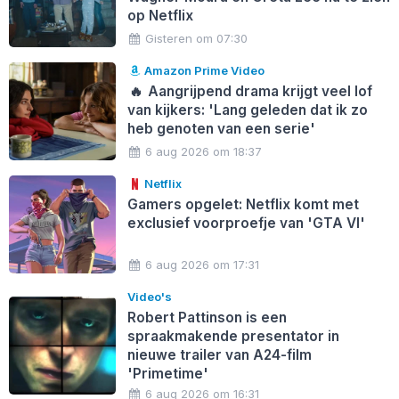
op Netflix
Gisteren om 07:30
Amazon Prime Video
🔥
Aangrijpend drama krijgt veel lof
van kijkers: 'Lang geleden dat ik zo
heb genoten van een serie'
6 aug 2026 om 18:37
Netflix
Gamers opgelet: Netflix komt met
exclusief voorproefje van 'GTA VI'
6 aug 2026 om 17:31
Video's
Robert Pattinson is een
spraakmakende presentator in
nieuwe trailer van A24-film
'Primetime'
6 aug 2026 om 16:31