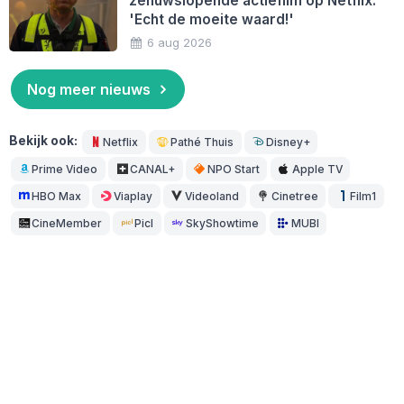
zenuwslopende actiefilm op Netflix:
'Echt de moeite waard!'
6 aug 2026
Nog meer nieuws
Bekijk ook:
Netflix
Pathé Thuis
Disney+
Prime Video
CANAL+
NPO Start
Apple TV
HBO Max
Viaplay
Videoland
Cinetree
Film1
CineMember
Picl
SkyShowtime
MUBI