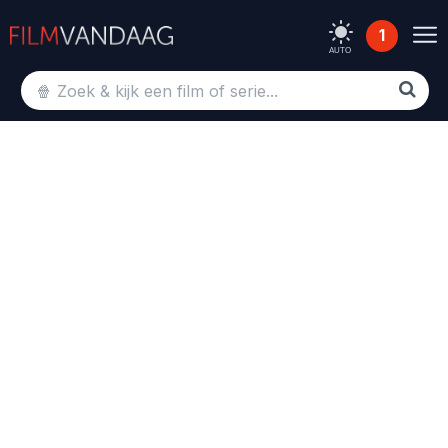
1
AUTO