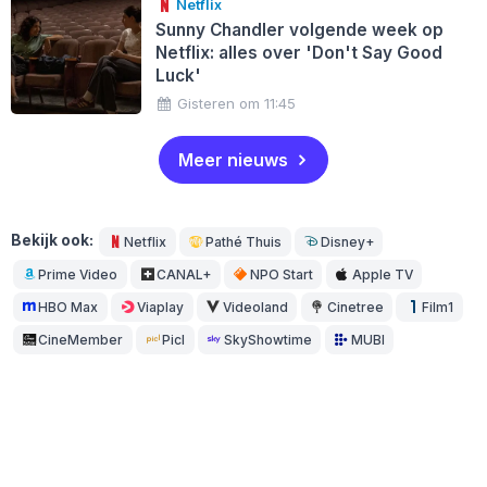
Netflix
Sunny Chandler volgende week op
Netflix: alles over 'Don't Say Good
Luck'
Gisteren om 11:45
Meer nieuws
Bekijk ook:
Netflix
Pathé Thuis
Disney+
Prime Video
CANAL+
NPO Start
Apple TV
HBO Max
Viaplay
Videoland
Cinetree
Film1
CineMember
Picl
SkyShowtime
MUBI