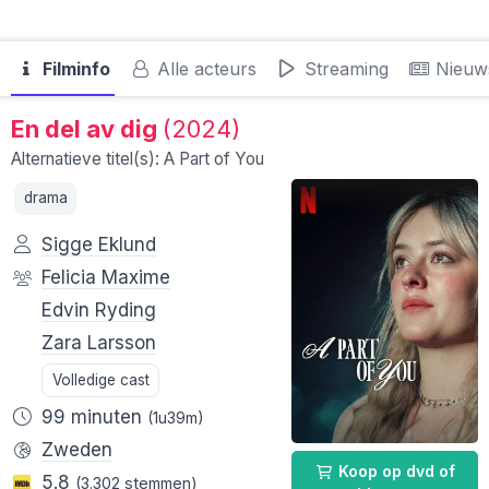
Filminfo
Alle acteurs
Streaming
Nieuw
En del av dig
(2024)
Alternatieve titel(s): A Part of You
drama
Sigge Eklund
Felicia Maxime
Edvin Ryding
Zara Larsson
Volledige cast
99 minuten
(1u39m)
Zweden
Koop op dvd of
5.8
(3.302 stemmen)