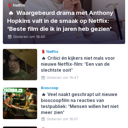
Netflix
🔥
Waargebeurd drama met Anthony
Hopkins valt in de smaak op Netflix:
'Beste film die ik in jaren heb gezien'
Gisteren om 18:40
Netflix
🔥
Critici én kijkers niet mals voor
nieuwe Netflix-film: 'Een van de
slechtste ooit'
Gisteren om 16:47
Bioscoop
🔥
Veel naakt geschrapt uit nieuwe
bioscoopfilm na reacties van
testpubliek: 'Mensen willen het niet
meer zien'
Gisteren om 16:01