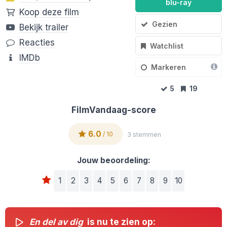
blu-ray
Koop deze film
Gezien
Bekijk trailer
Reacties
Watchlist
IMDb
Markeren
5
19
FilmVandaag-score
6.0
/ 10
3 stemmen
Jouw beoordeling:
1
2
3
4
5
6
7
8
9
10
En del av dig
is nu te zien op: