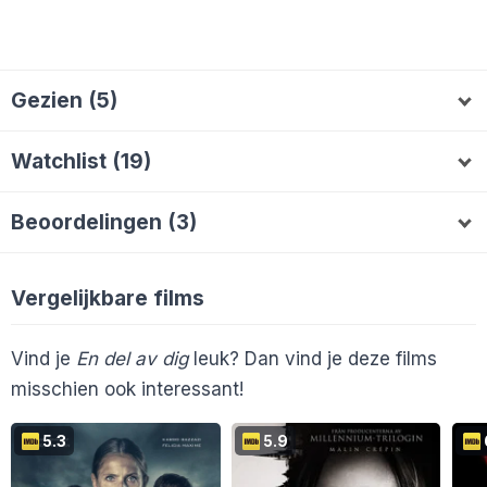
Gezien (5)
ArtSeries
Lala70
Nextday2023
werfgin
L
N
W
Watchlist (19)
Kimberly
K
nienkevl
WimStar
sarinda
tbouwh
N
W
S
T
Beoordelingen (3)
ArtSeries
Gerry1976
Marianneke1958
G
M
Lala70
6
ArtSeries
5
Kimberly
7
L
K
Melvin2000
Doeff
MaaikeS
D
M
Vergelijkbare films
En 9 anderen...
Vind je
En del av dig
leuk? Dan vind je deze films
misschien ook interessant!
5.3
5.9