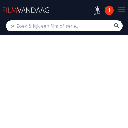
1
AUTO