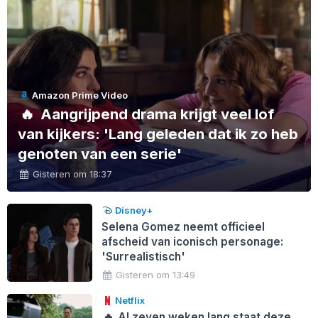
Amazon Prime Video
🔥
Aangrijpend drama krijgt veel lof
van kijkers: 'Lang geleden dat ik zo heb
genoten van een serie'
Gisteren om 18:37
Disney+
Selena Gomez neemt officieel
afscheid van iconisch personage:
'Surrealistisch'
Gisteren om 13:49
Netflix
🔥
Al zeven weken lang staat deze