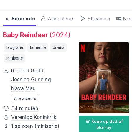
Serie-info
Alle acteurs
Streaming
Nie
Baby Reindeer
(2024)
biografie
komedie
drama
miniserie
Richard Gadd
Jessica Gunning
Nava Mau
Alle acteurs
34 minuten
Verenigd Koninkrijk
Koop op dvd of
1 seizoen (miniserie)
blu-ray