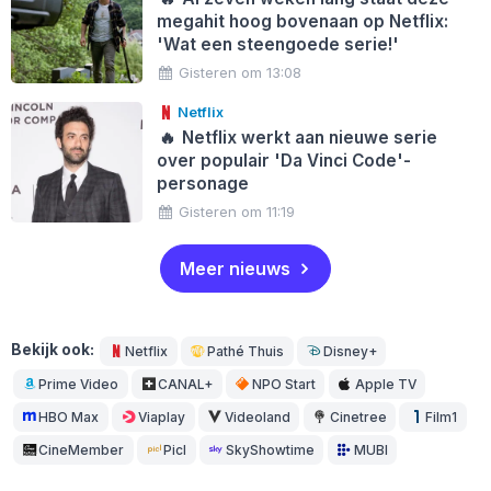
megahit hoog bovenaan op Netflix:
'Wat een steengoede serie!'
Gisteren om 13:08
Netflix
🔥
Netflix werkt aan nieuwe serie
over populair 'Da Vinci Code'-
personage
Gisteren om 11:19
Meer nieuws
Bekijk ook:
Netflix
Pathé Thuis
Disney+
Prime Video
CANAL+
NPO Start
Apple TV
HBO Max
Viaplay
Videoland
Cinetree
Film1
CineMember
Picl
SkyShowtime
MUBI