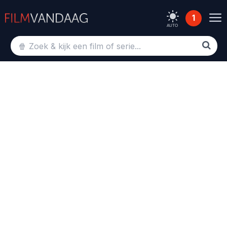
1
AUTO