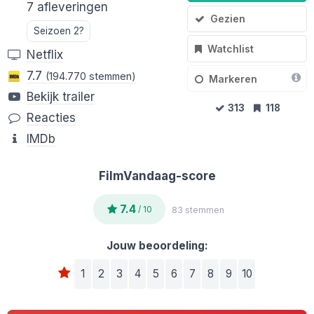
7 afleveringen
Gezien
Seizoen 2?
Watchlist
Netflix
7.7
(194.770 stemmen)
Markeren
Bekijk trailer
313
118
Reacties
IMDb
FilmVandaag-score
7.4
/ 10
83 stemmen
Jouw beoordeling:
1
2
3
4
5
6
7
8
9
10