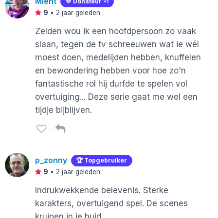
Mient
💛 Donateur
+1
9
•
2 jaar geleden
Zelden wou ik een hoofdpersoon zo vaak
slaan, tegen de tv schreeuwen wat ie wél
moest doen, medelijden hebben, knuffelen
en bewondering hebben voor hoe zo'n
fantastische rol hij durfde te spelen vol
overtuiging... Deze serie gaat me wel een
tijdje bijblijven.
p_zonny
🏆 Topgebruiker
9
•
2 jaar geleden
Indrukwekkende belevenis. Sterke
karakters, overtuigend spel. De scenes
kruipen in je huid.