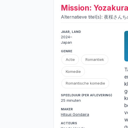
Mission: Yozakur
Alternatieve titel(s): 夜桜
JAAR, LAND
2024–
Japan
GENRE
Actie
Romantiek
T
Komedie
e
Romantische komedie
k
g
SPEELDUUR (PER AFLEVERING)
k
25 minuten
b
MAKER
v
Hitsuji Gondaira
w
ACTEURS
g