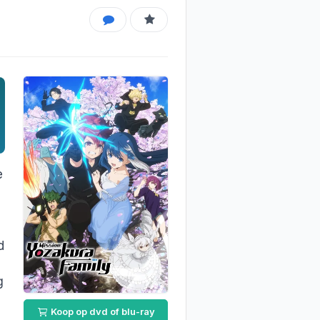
e
d
g
Koop op dvd of blu-ray