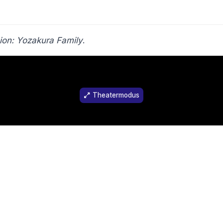
ion: Yozakura Family
.
Theatermodus