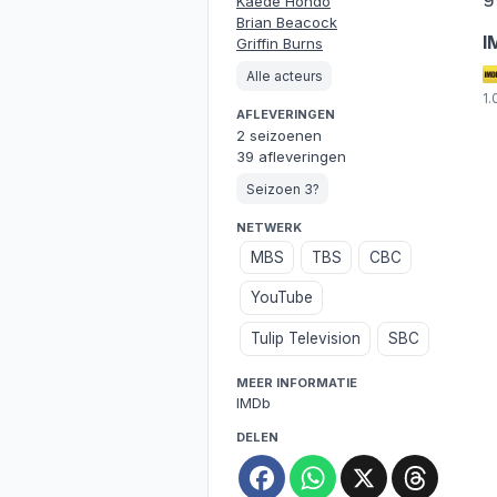
Kaede Hondo
Brian Beacock
I
Griffin Burns
Alle acteurs
1
AFLEVERINGEN
2 seizoenen
39 afleveringen
Seizoen 3?
NETWERK
MBS
TBS
CBC
YouTube
Tulip Television
SBC
MEER INFORMATIE
IMDb
DELEN
Facebook
WhatsApp
X
Threa