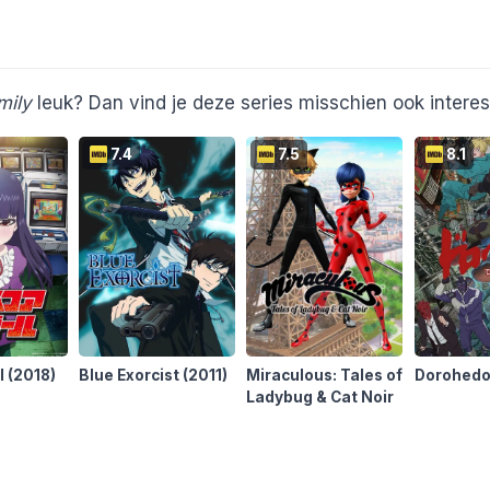
mily
leuk? Dan vind je deze series misschien ook interes
7.4
7.5
8.1
rl
(2018)
Blue Exorcist
(2011)
Miraculous: Tales of
Dorohed
Ladybug & Cat Noir
(2015)