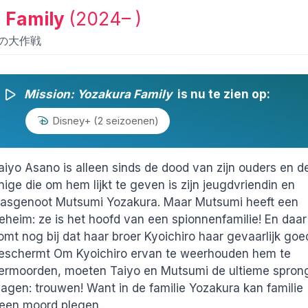
a Family
(2024– )
さんちの大作戦
Mission: Yozakura Family
is nu te zien op:
Disney+ (2 seizoenen)
aiyo Asano is alleen sinds de dood van zijn ouders en d
nige die om hem lijkt te geven is zijn jeugdvriendin en
lasgenoot Mutsumi Yozakura. Maar Mutsumi heeft een
eheim: ze is het hoofd van een spionnenfamilie! En daar
omt nog bij dat haar broer Kyoichiro haar gevaarlijk goe
eschermt Om Kyoichiro ervan te weerhouden hem te
ermoorden, moeten Taiyo en Mutsumi de ultieme spron
agen: trouwen! Want in de familie Yozakura kan familie
een moord plegen.