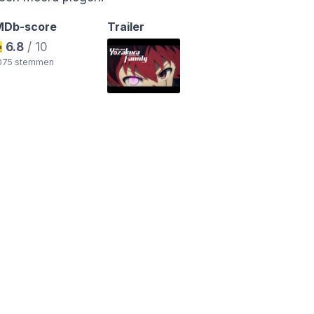
MDb-score
Trailer
6.8
/ 10
.075 stemmen
ds