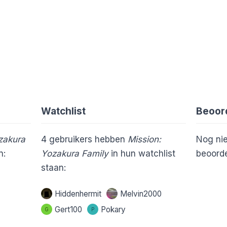
Watchlist
Beoor
zakura
4
gebruikers hebben
Mission:
Nog nie
n:
Yozakura Family
in hun watchlist
beoorde
staan:
Hiddenhermit
Melvin2000
Gert100
Pokary
G
P