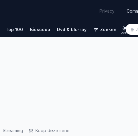
Comm
Privacy
Top 100
Bioscoop
Dvd & blu-ray
Zoeken
AUTO
Streaming
Koop deze serie