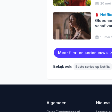
20 mei
Netflix
Gloedni
vanaf va
15 mei
Meer film- en serienieuws
Bekijk ook:
Beste series op Netflix
Algemeen
Nieuws
Over FilmVandaag.nl
Laatste n