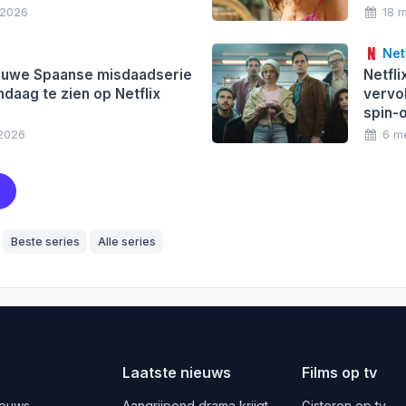
 2026
18 
Netf
euwe Spaanse misdaadserie
Netfli
ndaag te zien op Netflix
vervo
spin-o
 2026
6 m
Beste series
Alle series
Laatste nieuws
Films op tv
ieuws
Aangrijpend drama krijgt
Gisteren op tv