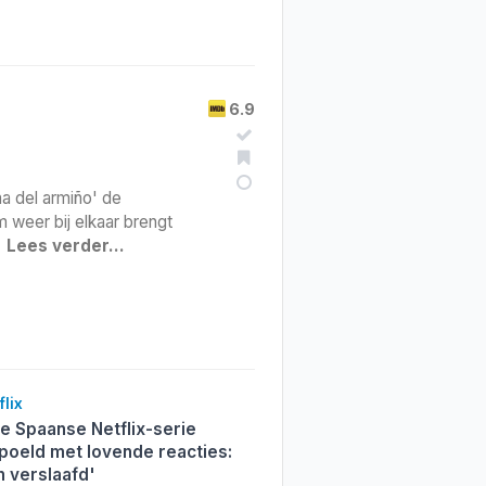
6.9
ma del armiño' de
 weer bij elkaar brengt
•
Lees verder…
lix
e Spaanse Netflix-serie
poeld met lovende reacties:
n verslaafd'