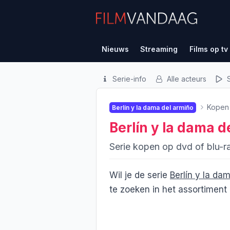
Nieuws
Streaming
Films op tv
Serie-info
Alle acteurs
S
Kopen
Berlín y la dama del armiño
Berlín y la dama d
Serie kopen op dvd of blu-ra
Wil je de serie
Berlín y la da
te zoeken in het assortiment e