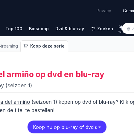
Comm
Privacy
Top 100
Bioscoop
Dvd & blu-ray
Zoeken
AUTO
treaming
Koop deze serie
el armiño
op dvd en blu-ray
y (seizoen 1)
ma del armiño
(seizoen 1) kopen op dvd of blu-ray? Klik 
n de titel te bestellen!
Koop nu op blu-ray of dvd 👉