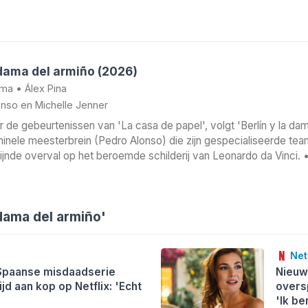
a dama del armiño (2026)
ama
•
Álex Pina
onso
en
Michelle Jenner
ór de gebeurtenissen van 'La casa de papel', volgt 'Berlín y la da
minele meesterbrein (Pedro Alonso) die zijn gespecialiseerde team
ijnde overval op het beroemde schilderij van Leonardo da Vinci. 
 dama del armiño'
Netf
Spaanse misdaadserie
Nieuw
jd aan kop op Netflix: 'Echt
overs
'Ik be