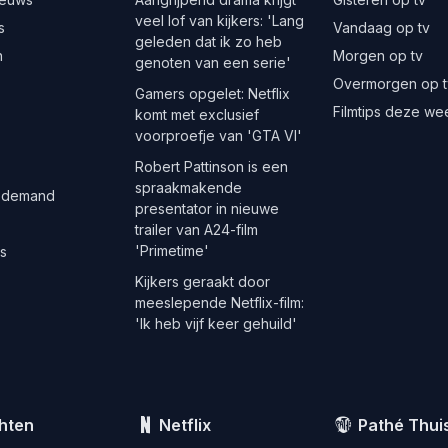
veel lof van kijkers: 'Lang
s
Vandaag op tv
geleden dat ik zo heb
n
Morgen op tv
genoten van een serie'
Overmorgen op t
Gamers opgelet: Netflix
Filmtips deze we
komt met exclusief
voorproefje van 'GTA VI'
Robert Pattinson is een
spraakmakende
 demand
presentator in nieuwe
trailer van A24-film
'Primetime'
es
Kijkers geraakt door
meeslepende Netflix-film:
'Ik heb vijf keer gehuild'
hten
Netflix
Pathé Thui