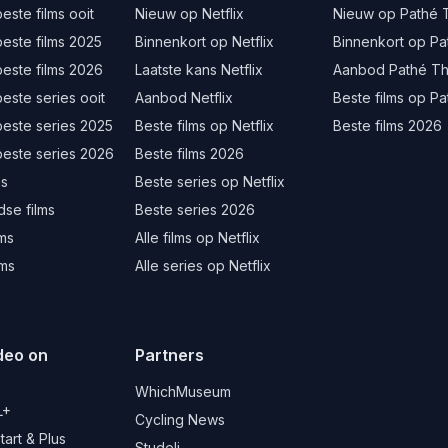
este films ooit
Nieuw op Netflix
Nieuw op Pathé 
este films 2025
Binnenkort op Netflix
Binnenkort op Pa
este films 2026
Laatste kans Netflix
Aanbod Pathé Th
este series ooit
Aanbod Netflix
Beste films op Pa
beste series 2025
Beste films op Netflix
Beste films 2026
beste series 2026
Beste films 2026
ms
Beste series op Netflix
se films
Beste series 2026
lms
Alle films op Netflix
lms
Alle series op Netflix
deo on
Partners
d
WhichMuseum
L+
Cycling News
art & Plus
Studeli