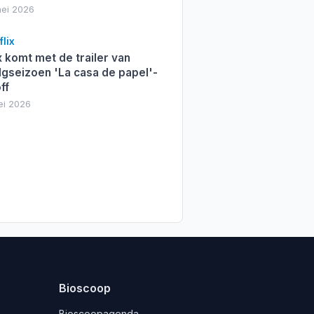
mei 2026
lix
x komt met de trailer van
lgseizoen 'La casa de papel'-
ff
ei 2026
Bioscoop
Bioscoopagenda