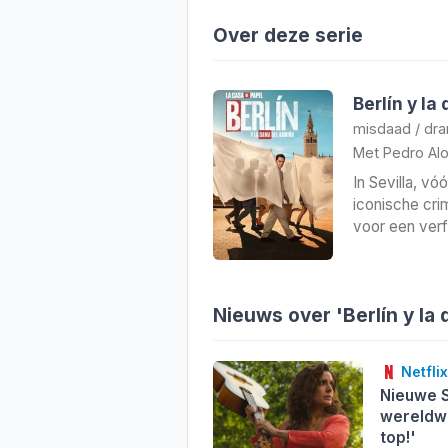
Over deze serie
Berlín y l
misdaad
/
dr
Met
Pedro Al
In Sevilla, vó
iconische cri
voor een verf
Nieuws over 'Berlín y la
Netflix
Nieuwe 
wereldwi
top!'