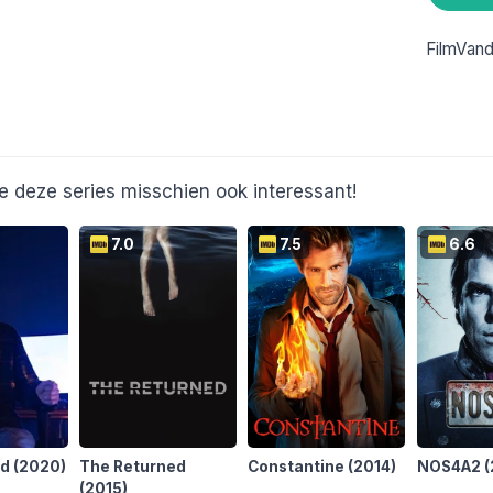
FilmVan
e deze series misschien ook interessant!
7.0
7.5
6.6
nd
(2020)
The Returned
Constantine
(2014)
NOS4A2
(
(2015)