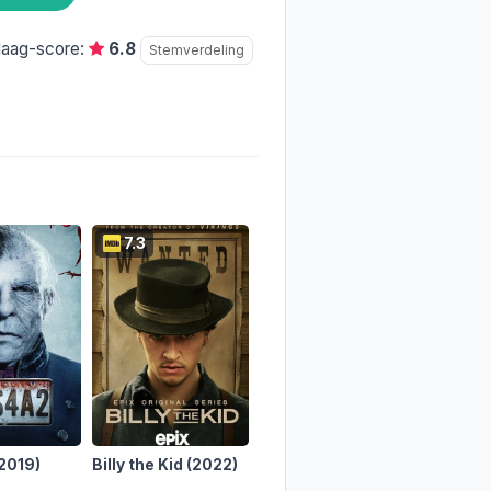
daag-score:
6.8
Stemverdeling
7.3
5.6
6.6
2019)
Billy the Kid
(2022)
Feria: La luz más
Hellbo
oscura
(2022)