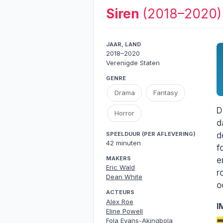
Siren
(2018–2020)
JAAR, LAND
2018–2020
Verenigde Staten
GENRE
Drama
Fantasy
D
Horror
d
d
SPEELDUUR (PER AFLEVERING)
42 minuten
f
MAKERS
e
Eric Wald
r
Dean White
o
ACTEURS
Alex Roe
I
Eline Powell
Fola Evans-Akingbola