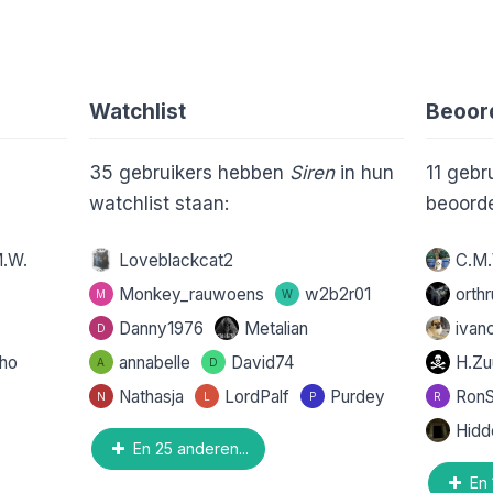
Watchlist
Beoor
35
gebruikers hebben
Siren
in hun
11
gebr
watchlist staan:
beoorde
.W.
Loveblackcat2
C.M
Monkey_rauwoens
w2b2r01
orth
M
W
Danny1976
Metalian
ivan
D
ho
annabelle
David74
H.Zu
A
D
Nathasja
LordPalf
Purdey
RonS
N
L
P
R
Hidd
En 25 anderen...
En 1