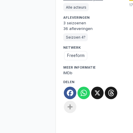
1
Alle acteurs
AFLEVERINGEN
3 seizoenen
36 afleveringen
Seizoen 4?
NETWERK
Freeform
MEER INFORMATIE
IMDb
DELEN
Facebook
WhatsApp
X
Threa
Deel