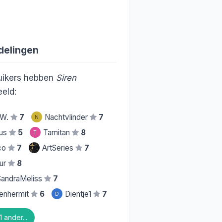
delingen
uikers hebben
Siren
eld:
.W.
7
Nachtvlinder
7
N
rus
5
Tamitan
8
T
co
7
ArtSeries
7
ur
8
andraMeliss
7
enhermit
6
Dientje1
7
D
 ander...