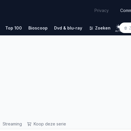
Comm
Privacy
Top 100
Bioscoop
Dvd & blu-ray
Zoeken
AUTO
Streaming
Koop deze serie