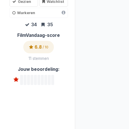
Gezien
Watchlist
Markeren
34
35
FilmVandaag-score
6.8
/ 10
11 stemmen
Jouw beoordeling: