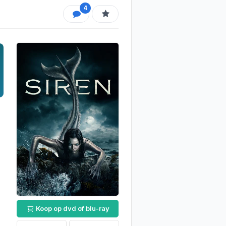
4
Koop op dvd of blu-ray