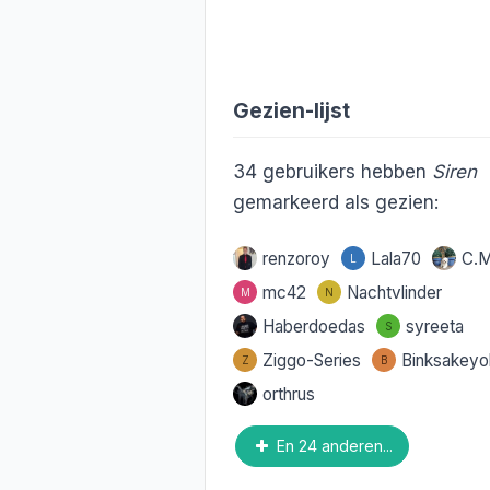
Gezien-lijst
34
gebruikers hebben
Siren
gemarkeerd als gezien:
renzoroy
Lala70
C.M
L
mc42
Nachtvlinder
M
N
Haberdoedas
syreeta
S
Ziggo-Series
Binksakeyo
Z
B
orthrus
En 24 anderen...