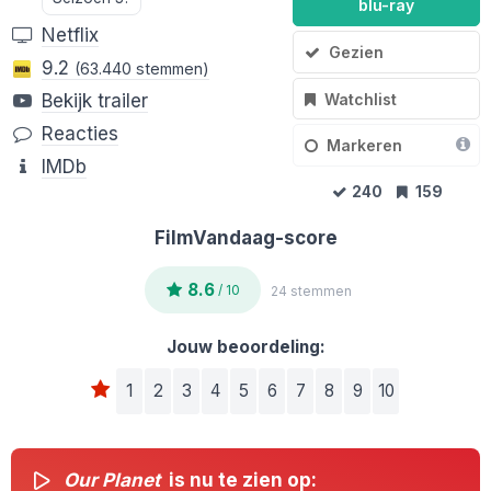
blu-ray
Netflix
Gezien
9.2
(63.440 stemmen)
Watchlist
Bekijk trailer
Reacties
Markeren
IMDb
240
159
FilmVandaag-score
8.6
/ 10
24 stemmen
Jouw beoordeling:
1
2
3
4
5
6
7
8
9
10
Our Planet
is nu te zien op: