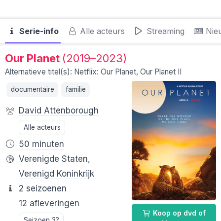
Serie-info
Alle acteurs
Streaming
Nie
Our Planet
(2019–2023)
Alternatieve titel(s): Netflix: Our Planet, Our Planet II
documentaire
familie
David Attenborough
Alle acteurs
50 minuten
Verenigde Staten
,
Verenigd Koninkrijk
2 seizoenen
12 afleveringen
Koop op dvd of
Seizoen 3?