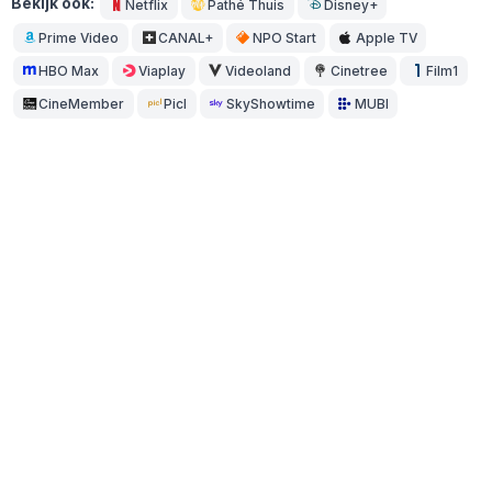
Bekijk ook:
Netflix
Pathé Thuis
Disney+
Prime Video
CANAL+
NPO Start
Apple TV
HBO Max
Viaplay
Videoland
Cinetree
Film1
CineMember
Picl
SkyShowtime
MUBI