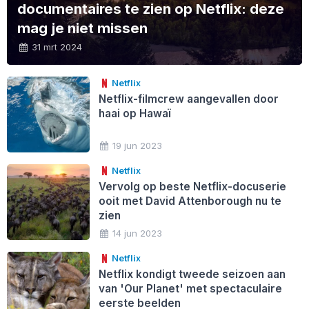
documentaires te zien op Netflix: deze
mag je niet missen
31 mrt 2024
Netflix
Netflix-filmcrew aangevallen door
haai op Hawaï
19 jun 2023
Netflix
Vervolg op beste Netflix-docuserie
ooit met David Attenborough nu te
zien
14 jun 2023
Netflix
Netflix kondigt tweede seizoen aan
van 'Our Planet' met spectaculaire
eerste beelden