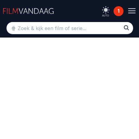
1
AUTO