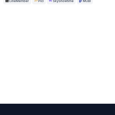
CineMember
Picl
SkyShowtime
MUBI