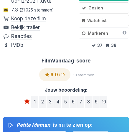
09-12-2021
(dvd)
Gezien
7.3
(21.025 stemmen)
Koop deze film
Watchlist
Bekijk trailer
Markeren
Reacties
IMDb
37
38
FilmVandaag-score
6.0
/ 10
13 stemmen
Jouw beoordeling:
1
2
3
4
5
6
7
8
9
10
Petite Maman
is nu te zien op: