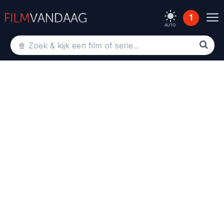
1
AUTO