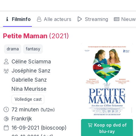
Filminfo
Alle acteurs
Streaming
Nieuw
Petite Maman
(2021)
drama
fantasy
Céline Sciamma
Joséphine Sanz
Gabrielle Sanz
Nina Meurisse
Volledige cast
72 minuten
(1u12m)
Frankrijk
Koop op dvd of
16-09-2021
(bioscoop)
blu-ray