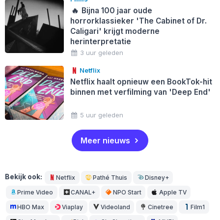
🔥
Bijna 100 jaar oude
horrorklassieker 'The Cabinet of Dr.
Caligari' krijgt moderne
herinterpretatie
3 uur geleden
Netflix
Netflix haalt opnieuw een BookTok-hit
binnen met verfilming van 'Deep End'
5 uur geleden
Meer nieuws
Bekijk ook:
Netflix
Pathé Thuis
Disney+
Prime Video
CANAL+
NPO Start
Apple TV
HBO Max
Viaplay
Videoland
Cinetree
Film1