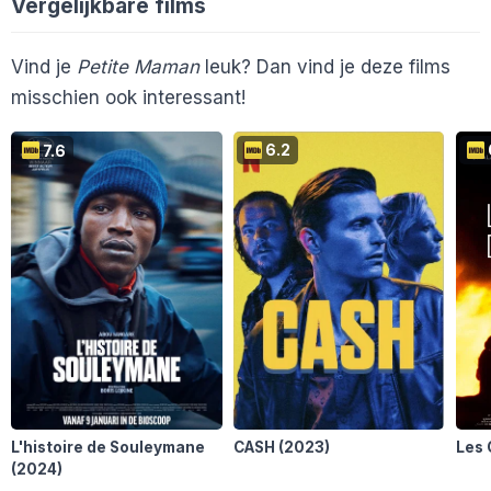
Vergelijkbare films
Cinemagazine
En 3 anderen...
Vind je
Petite Maman
leuk? Dan vind je deze films
De Filmrecensent
misschien ook interessant!
De Protagonisten
7.6
6.2
L'histoire de Souleymane
CASH
(2023)
Les 
(2024)