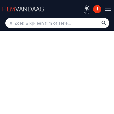
1
AUTO