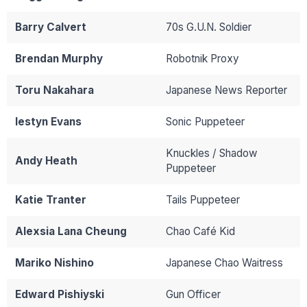
Barry Calvert
70s G.U.N. Soldier
Brendan Murphy
Robotnik Proxy
Toru Nakahara
Japanese News Reporter
Iestyn Evans
Sonic Puppeteer
Knuckles / Shadow
Andy Heath
Puppeteer
Katie Tranter
Tails Puppeteer
Alexsia Lana Cheung
Chao Café Kid
Mariko Nishino
Japanese Chao Waitress
Edward Pishiyski
Gun Officer