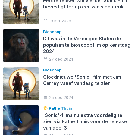
Eerste teaser van vierde 'Sonic'-film
bevestigt terugkeer van slechterik
19 mrt 2026
Bioscoop
Dit was in de Verenigde Staten de
populairste bioscoopfilm op kerstdag
2024
27 dec 2024
Bioscoop
Gloednieuwe 'Sonic'-film met Jim
Carrey vanaf vandaag te zien
25 dec 2024
Pathé Thuis
'Sonic'-films nu extra voordelig te
zien via Pathé Thuis voor de release
van deel 3