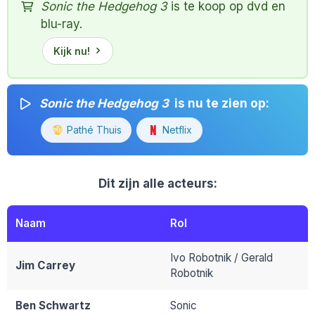
Sonic the Hedgehog 3
is te koop op dvd en
blu-ray.
Kijk nu!
Sonic the Hedgehog 3
is nu te zien op:
Pathé Thuis
Netflix
Dit zijn alle acteurs:
Naam
Rol
Ivo Robotnik / Gerald
Jim Carrey
Robotnik
Ben Schwartz
Sonic