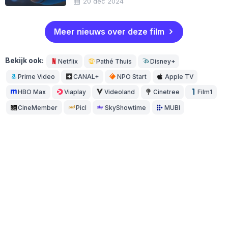
20 dec 2024
Meer nieuws over deze film
Bekijk ook:
Netflix
Pathé Thuis
Disney+
Prime Video
CANAL+
NPO Start
Apple TV
HBO Max
Viaplay
Videoland
Cinetree
Film1
CineMember
Picl
SkyShowtime
MUBI