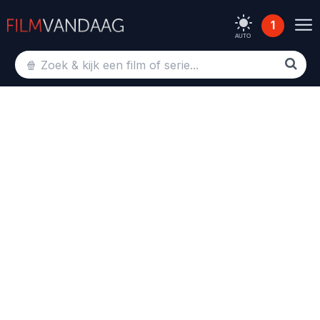
1
AUTO