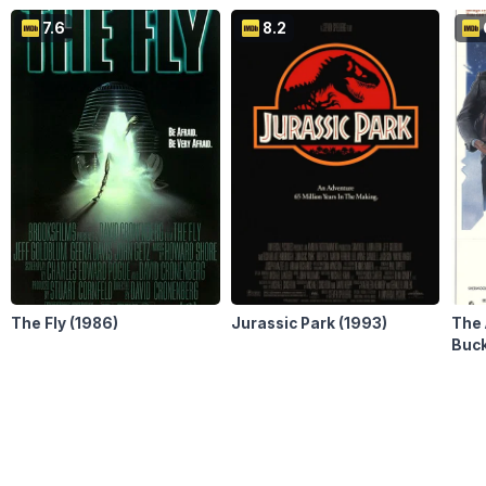
7.6
8.2
The Fly
(1986)
Jurassic Park
(1993)
The 
Buck
the 