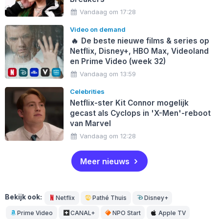
Vandaag om 17:28
Video on demand
🔥
De beste nieuwe films & series op
Netflix, Disney+, HBO Max, Videoland
en Prime Video (week 32)
Vandaag om 13:59
Celebrities
Netflix-ster Kit Connor mogelijk
gecast als Cyclops in 'X-Men'-reboot
van Marvel
Vandaag om 12:28
Meer nieuws
Bekijk ook:
Netflix
Pathé Thuis
Disney+
Prime Video
CANAL+
NPO Start
Apple TV