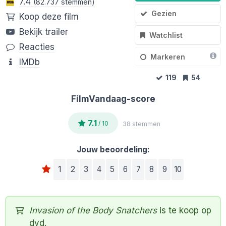
7.4
(82.737 stemmen)
Gezien
Koop deze film
Bekijk trailer
Watchlist
Reacties
Markeren
IMDb
119
54
FilmVandaag-score
7.1
/ 10
38 stemmen
Jouw beoordeling:
1
2
3
4
5
6
7
8
9
10
Invasion of the Body Snatchers
is te koop op
dvd.