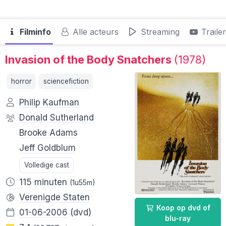
Filminfo
Alle acteurs
Streaming
Traile
Invasion of the Body Snatchers
(1978)
horror
sciencefiction
Philip Kaufman
Donald Sutherland
Brooke Adams
Jeff Goldblum
Volledige cast
115 minuten
(1u55m)
Verenigde Staten
Koop op dvd of
01-06-2006
(dvd)
blu-ray