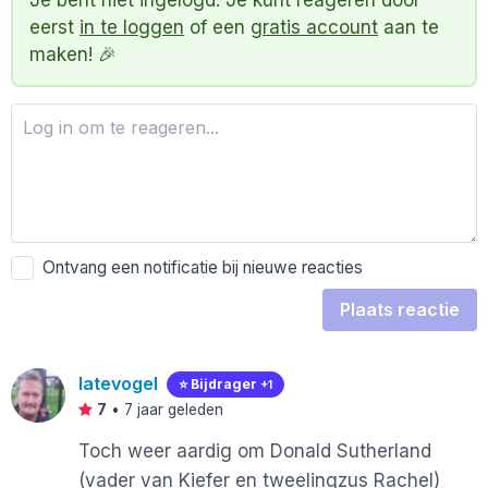
Je bent niet ingelogd. Je kunt reageren door
eerst
in te loggen
of een
gratis account
aan te
maken! 🎉
Ontvang een notificatie bij nieuwe reacties
Plaats reactie
latevogel
⭐️ Bijdrager
+1
7
•
7 jaar geleden
Toch weer aardig om Donald Sutherland
(vader van Kiefer en tweelingzus Rachel)