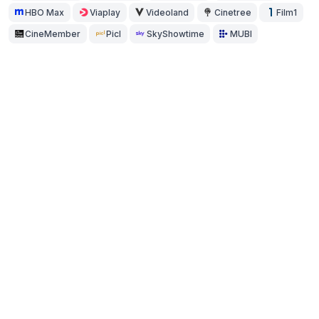
HBO Max
Viaplay
Videoland
Cinetree
Film1
CineMember
Picl
SkyShowtime
MUBI