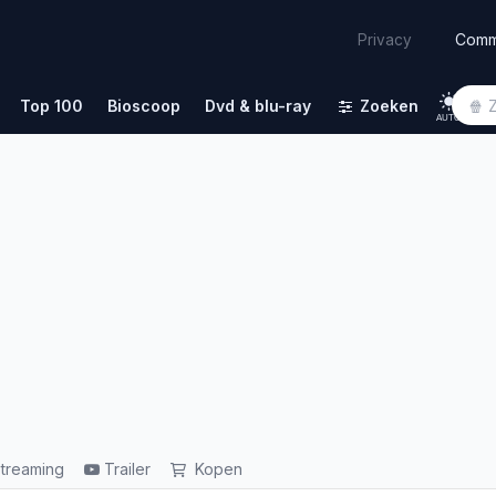
Comm
Privacy
Top 100
Bioscoop
Dvd & blu-ray
Zoeken
AUTO
treaming
Trailer
Kopen