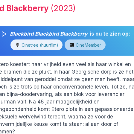
rd Blackberry
(2023)
Blackbird Blackbird Blackberry
is nu te zien op:
Cinetree (huurfilm)
CineMember
tero koestert haar vrijheid even veel als haar winkel en
e bramen die ze plukt. In haar Georgische dorp is ze het
iddelpunt van geroddel omdat ze geen man heeft, maa
och is ze trots op haar onconventionele leven. Tot ze, n
en bijna-doodervaring, als een blok voor leverancier
urman valt. Na 48 jaar maagdelijkheid en
ngebondenheid komt Etero plots in een gepassioneerde
eksuele wervelwind terecht, waarna ze voor de
nvermijdelijke keuze komt te staan: alleen door of
amen?