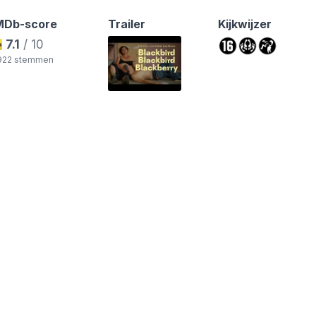
MDb-score
Trailer
Kijkwijzer
7.1
/ 10
.922 stemmen
ds