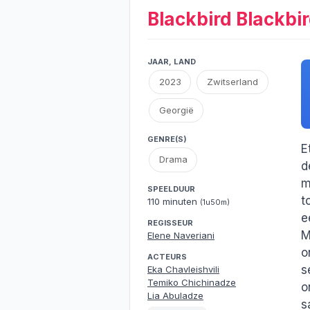
Blackbird Blackbi
JAAR, LAND
2023
Zwitserland
Georgië
GENRE(S)
E
Drama
d
m
SPEELDUUR
t
110 minuten
(1u50m)
e
REGISSEUR
M
Elene Naveriani
o
ACTEURS
s
Eka Chavleishvili
Temiko Chichinadze
o
Lia Abuladze
s