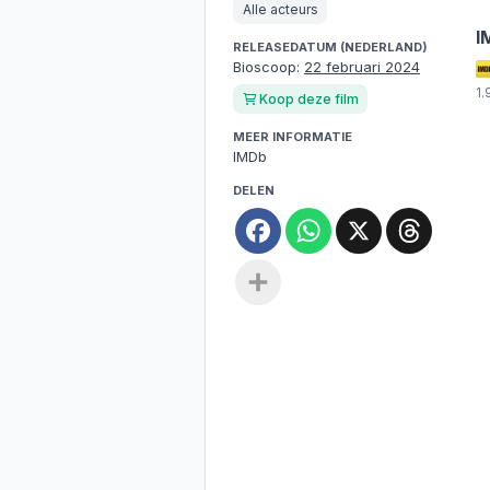
Alle acteurs
I
RELEASEDATUM (NEDERLAND)
Bioscoop:
22 februari 2024
1
Koop deze film
MEER INFORMATIE
IMDb
DELEN
Facebook
WhatsApp
X
Threa
Deel