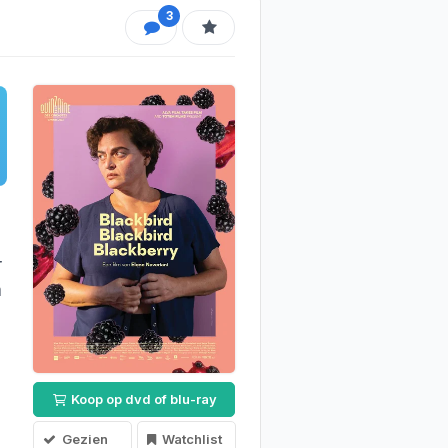
3
r
a
Koop op dvd of blu-ray
Gezien
Watchlist