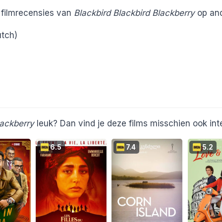
e filmrecensies van
Blackbird Blackbird Blackberry
op and
tch)
lackberry
leuk? Dan vind je deze films misschien ook int
6.5
7.4
5.2