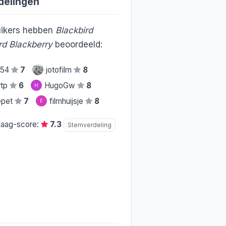
delingen
ikers hebben
Blackbird
rd Blackberry
beoordeeld:
o54
7
jotofilm
8
rtp
6
HugoGw
8
H
epet
7
filmhuijsje
8
F
daag-score:
7.3
Stemverdeling