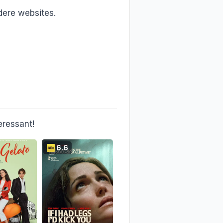
ere websites.
eressant!
6.6
6.6
6.4