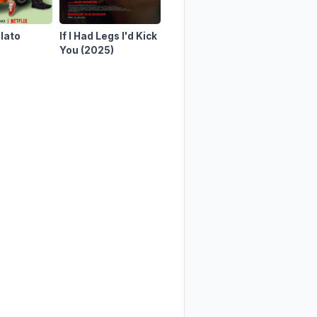
lato
If I Had Legs I'd Kick
Beginning
(2020)
A Bigge
You
(2025)
(2015)