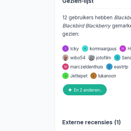
Gezien-lijst
12
gebruikers hebben
Blackbi
Blackbird Blackberry
gemarke
gezien:
Icky
komnaarguus
H
I
K
H
wibo54
jotofilm
Sen
S
marczeldenthuis
eastrtp
M
E
Jettepet
lukanoon
J
L
En 2 anderen...
Externe recensies (1)