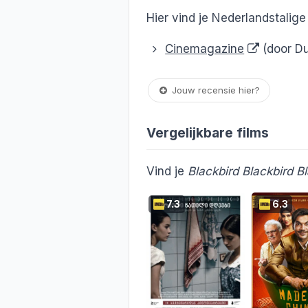
Hier vind je Nederlandstalig
Cinemagazine
(door Du
Jouw recensie hier?
Vergelijkbare films
Vind je
Blackbird Blackbird B
7.3
6.3