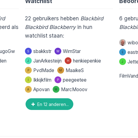
Watchlist
Beoor
rd
22
gebruikers hebben
Blackbird
6
gebru
erd als
Blackbird Blackberry
in hun
Blackbi
watchlist staan:
wib
ugoGw
sbakkstr
WimStar
S
W
east
E
den
JanArkesteijn
henkiepenkie
J
H
Jett
J
PvdMade
MaaikeS
P
M
FilmVan
Ikkijkfilm
peegeetee
I
P
Apovan
MarcMooov
A
M
En 12 anderen...