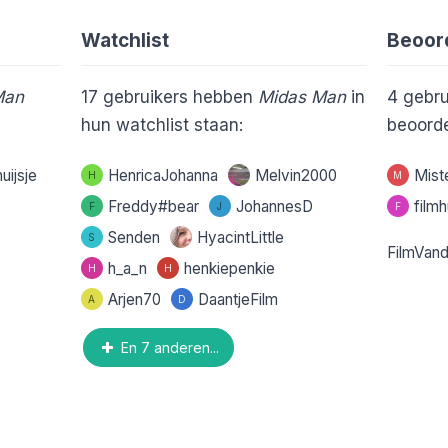
Watchlist
Beoor
Man
17
gebruikers hebben
Midas Man
in
4
gebru
hun watchlist staan:
beoorde
huijsje
HenricaJohanna
Melvin2000
Mist
H
M
Freddy#bear
JohannesD
filmh
F
J
F
Senden
HyacintLittle
S
FilmVan
h_a_n
henkiepenkie
H
H
Arjen70
DaantjeFilm
A
D
En 7 anderen...