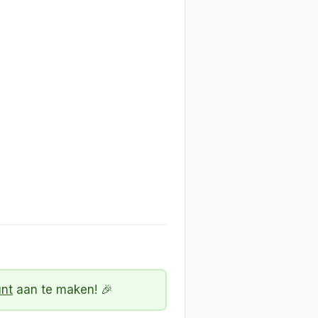
unt
aan te maken! 🎉