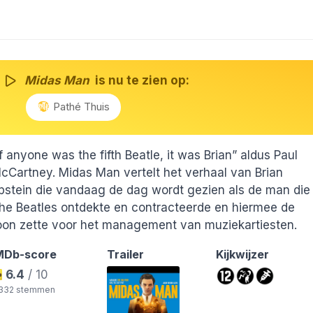
Midas Man
is nu te zien op:
Pathé Thuis
If anyone was the fifth Beatle, it was Brian” aldus Paul
cCartney. Midas Man vertelt het verhaal van Brian
pstein die vandaag de dag wordt gezien als de man die
he Beatles ontdekte en contracteerde en hiermee de
oon zette voor het management van muziekartiesten.
MDb-score
Trailer
Kijkwijzer
6.4
/ 10
.332 stemmen