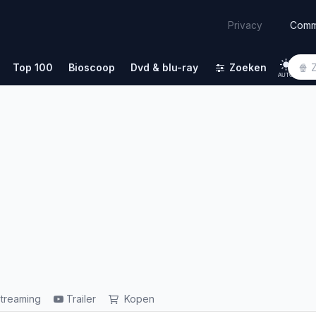
Comm
Privacy
Top 100
Bioscoop
Dvd & blu-ray
Zoeken
AUTO
treaming
Trailer
Kopen