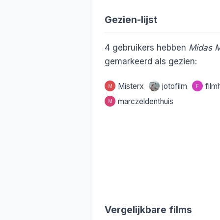
Gezien-lijst
4
gebruikers hebben
Midas 
gemarkeerd als gezien:
Misterx
jotofilm
film
M
F
marczeldenthuis
M
Vergelijkbare films