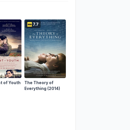
7.7
7.8
6.3
t of Youth
The Theory of
Hamnet
(2025)
On Ches
Everything
(2014)
(2017)