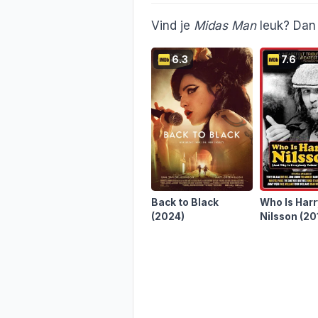
Vind je
Midas Man
leuk? Dan 
6.3
7.6
Back to Black
Who Is Harr
(2024)
Nilsson
(20