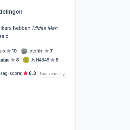
delingen
ikers hebben
Midas Man
eld:
erx
10
jotofilm
7
uijsje
8
JvH4848
8
J
daag-score:
8.3
Stemverdeling