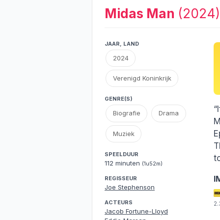
Midas Man
(2024)
JAAR, LAND
2024
Verenigd Koninkrijk
GENRE(S)
“
Biografie
Drama
M
E
Muziek
T
SPEELDUUR
t
112 minuten
(1u52m)
I
REGISSEUR
Joe Stephenson
ACTEURS
2
Jacob Fortune-Lloyd