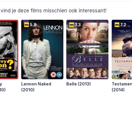
vind je deze films misschien ook interessant!
5.9
7.3
7.2
y
Lennon Naked
Belle
(2013)
Testamen
10)
(2010)
(2014)