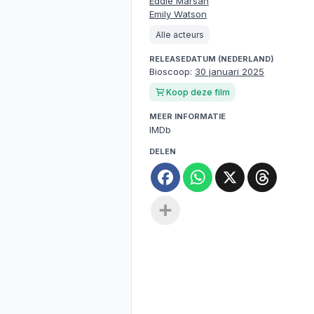
Eddie Marsan
Emily Watson
Alle acteurs
RELEASEDATUM (NEDERLAND)
Bioscoop:
30 januari 2025
Koop deze film
MEER INFORMATIE
IMDb
DELEN
Facebook
WhatsApp
X
Threa
Deel