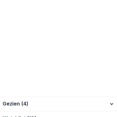
Gezien (4)
Hiddenhermit
Michelvd71
Raymond15523
M
R