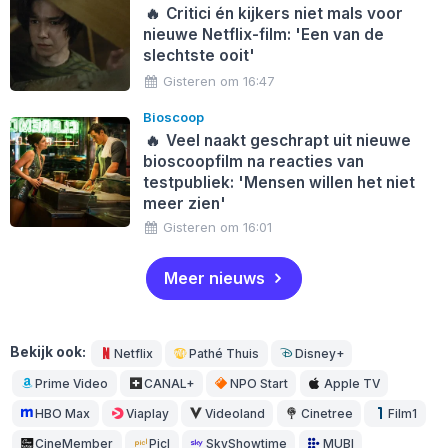
🔥
Critici én kijkers niet mals voor
nieuwe Netflix-film: 'Een van de
slechtste ooit'
Gisteren om 16:47
Bioscoop
🔥
Veel naakt geschrapt uit nieuwe
bioscoopfilm na reacties van
testpubliek: 'Mensen willen het niet
meer zien'
Gisteren om 16:01
Meer nieuws
Bekijk ook:
Netflix
Pathé Thuis
Disney+
Prime Video
CANAL+
NPO Start
Apple TV
HBO Max
Viaplay
Videoland
Cinetree
Film1
CineMember
Picl
SkyShowtime
MUBI