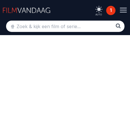
1
AUTO