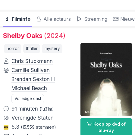
Filminfo
Alle acteurs
Streaming
Nieuw
Shelby Oaks
(2024)
horror
thriller
mystery
Chris Stuckmann
Camille Sullivan
Brendan Sexton III
Michael Beach
Volledige cast
91 minuten
(1u31m)
Verenigde Staten
Koop op dvd of
5.3
(15.559 stemmen)
blu-ray