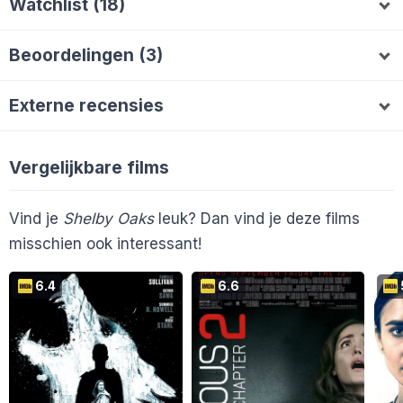
Watchlist (18)
MaudC
Melvin2000
LauraTE
FilmWatje
L
F
Beoordelingen (3)
MisterEsec
Ronald1965
tbouwh
NSRZZY
M
T
Michelvd71
8
Hiddenhermit
4
M
ErwinB78
ManonP
Mitchelpouwels
E
M
Externe recensies
MaudC
5
En 8 anderen...
Vergelijkbare films
Cinemagazine
Vind je
Shelby Oaks
leuk? Dan vind je deze films
Schokkend Nieuws
misschien ook interessant!
6.4
6.6