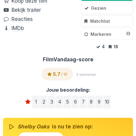
Koop deze film
Gezien
Bekijk trailer
Reacties
Watchlist
IMDb
Markeren
4
18
FilmVandaag-score
5.7
/ 10
3 stemmen
Jouw beoordeling:
1
2
3
4
5
6
7
8
9
10
Shelby Oaks
is nu te zien op: