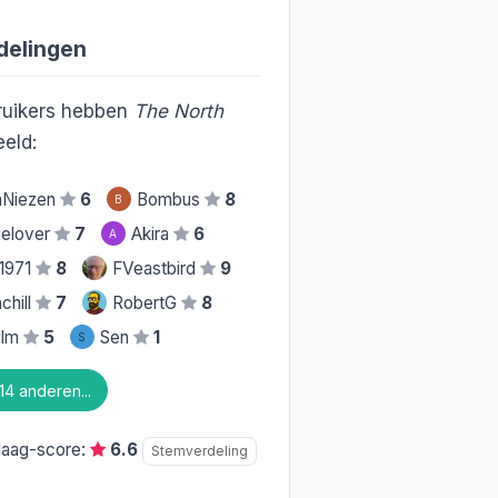
delingen
uikers hebben
The North
eld:
mNiezen
6
Bombus
8
B
elover
7
Akira
6
A
l1971
8
FVeastbird
9
chill
7
RobertG
8
film
5
Sen
1
S
14 anderen...
daag-score:
6.6
Stemverdeling