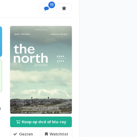
11
0
Koop op dvd of blu-ray
Gezien
Watchlist