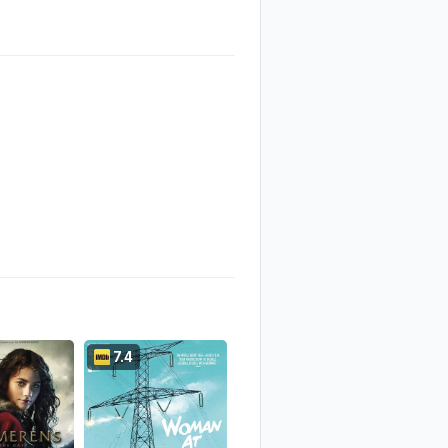
7.4
6.6
6.4