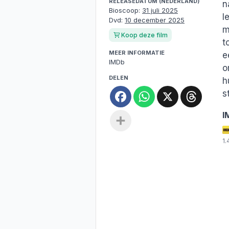
RELEASEDATUM (NEDERLAND)
n
Bioscoop:
31 juli 2025
l
Dvd:
10 december 2025
m
Koop deze film
t
MEER INFORMATIE
e
IMDb
o
DELEN
h
Facebook
WhatsApp
X
Threa
s
Deel
I
1