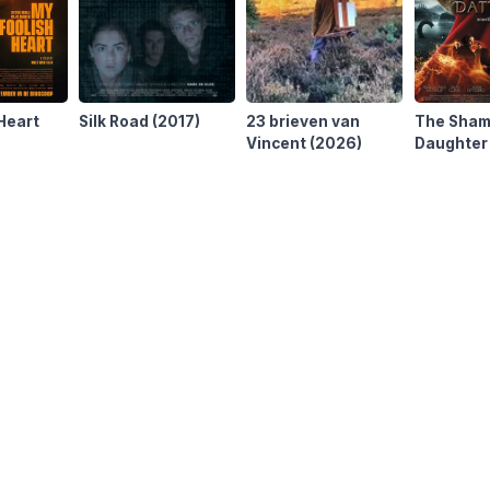
Heart
Silk Road
(2017)
23 brieven van
The Sham
Vincent
(2026)
Daughter 
Serpent G