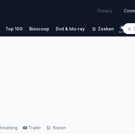
Comm
Privacy
Top 100
Bioscoop
Dvd & blu-ray
Zoeken
AUTO
treaming
Trailer
Kopen