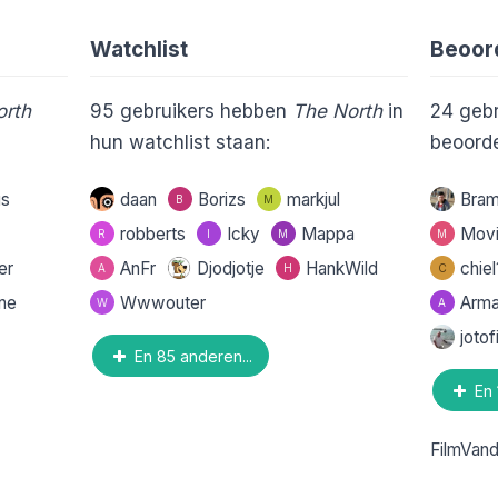
Watchlist
Beoor
orth
95
gebruikers hebben
The North
in
24
gebr
hun watchlist staan:
beoorde
s
daan
Borizs
markjul
Bra
B
M
robberts
Icky
Mappa
Movi
R
I
M
M
er
AnFr
Djodjotje
HankWild
chie
A
H
C
ne
Wwwouter
Arma
W
A
joto
En 85 anderen...
En 
FilmVan