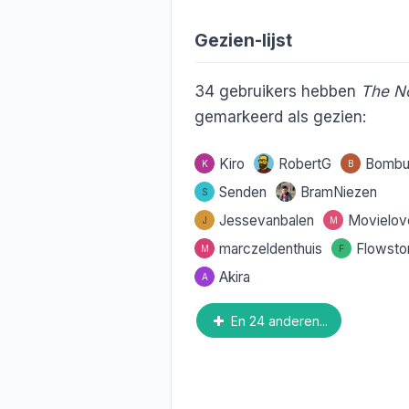
Gezien-lijst
34
gebruikers hebben
The N
gemarkeerd als gezien:
Kiro
RobertG
Bombu
K
B
Senden
BramNiezen
S
Jessevanbalen
Movielov
J
M
marczeldenthuis
Flowsto
M
F
Akira
A
En 24 anderen...