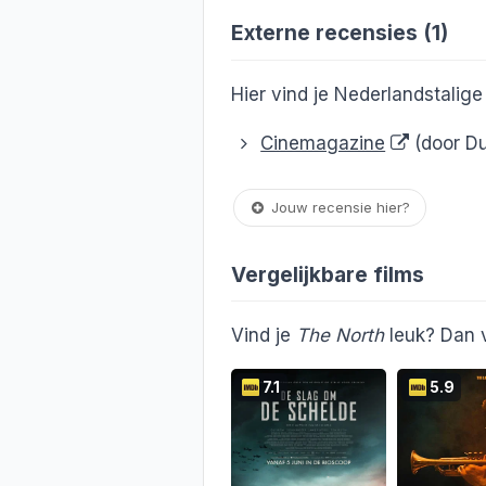
Externe recensies (1)
Hier vind je Nederlandstalig
Cinemagazine
(door Du
Jouw recensie hier?
Vergelijkbare films
Vind je
The North
leuk? Dan v
7.1
5.9