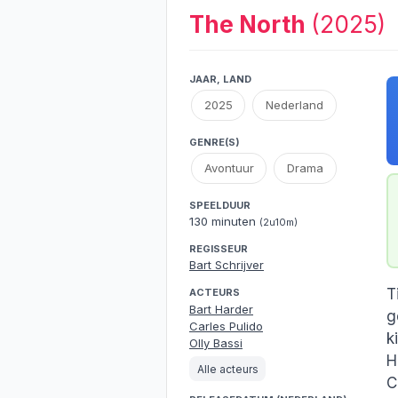
The North
(2025)
JAAR, LAND
2025
Nederland
GENRE(S)
Avontuur
Drama
SPEELDUUR
130 minuten
(2u10m)
REGISSEUR
Bart Schrijver
T
ACTEURS
Bart Harder
g
Carles Pulido
k
Olly Bassi
H
Alle acteurs
C