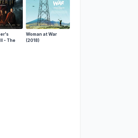
er's
Woman at War
Edie
(2017)
Contra
II - The
(2018)
ift
(2019)