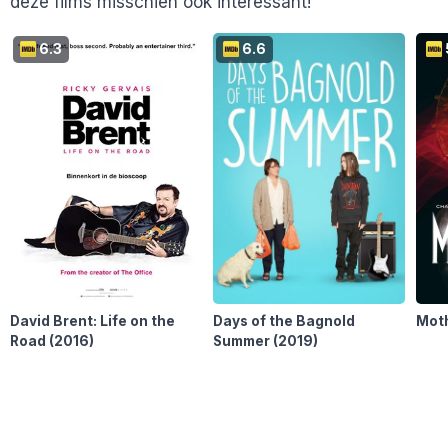
deze films misschien ook interessant!
6.3
6.6
David Brent: Life on the
Days of the Bagnold
Mot
Road
(2016)
Summer
(2019)