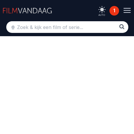
1
AUTO