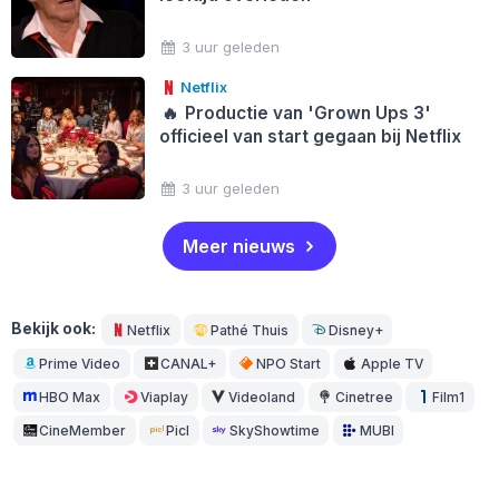
3 uur geleden
Netflix
🔥
Productie van 'Grown Ups 3'
officieel van start gegaan bij Netflix
3 uur geleden
Meer nieuws
Bekijk ook:
Netflix
Pathé Thuis
Disney+
Prime Video
CANAL+
NPO Start
Apple TV
HBO Max
Viaplay
Videoland
Cinetree
Film1
CineMember
Picl
SkyShowtime
MUBI