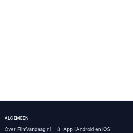
ALGEMEEN
Over FilmVandaag.nl
App (Android en iOS)