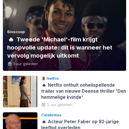
Bioscoop
🔥
Tweede 'Michael'-film krijgt
hoopvolle update: dít is wanneer het
vervolg mogelijk uitkomt
1 uur geleden
Netflix
🔥
Netflix onthult onheilspellende
trailer van nieuwe Deense thriller 'Den
hemmelige kvinde'
2 uur geleden
Celebrities
🔥
Acteur Peter Faber op 82-jarige
leeftijd overleden