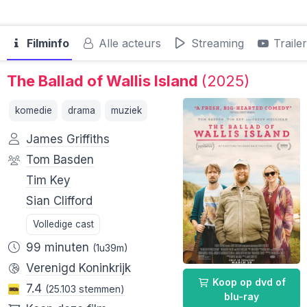
Filminfo
Alle acteurs
Streaming
Traile
The Ballad of Wallis Island
(2025)
komedie
drama
muziek
James Griffiths
Tom Basden
Tim Key
Sian Clifford
Volledige cast
99 minuten
(1u39m)
Verenigd Koninkrijk
Koop op dvd of
7.4
(25.103 stemmen)
blu-ray