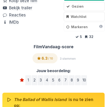
Koop deze film
Gezien
Bekijk trailer
Reacties
Watchlist
IMDb
Markeren
5
32
FilmVandaag-score
6.3
/ 10
3 stemmen
Jouw beoordeling:
1
2
3
4
5
6
7
8
9
10
The Ballad of Wallis Island
is nu te zien
op: