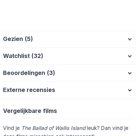
Gezien (5)
Split-Screen
tbouwh
Leomeij
MaddieJ
T
L
M
Watchlist (32)
daan
HenkOver
Projector
Freddy#bear
H
P
F
Beoordelingen (3)
Voorfilms
JakeTheLab
MisterEsec
V
M
Split-Screen
7
tbouwh
5
daan
7
T
komnaarguus
DaantjeFilm
Liedwiet
K
D
L
Externe recensies
pieterdelivi
P
En 22 anderen...
Vergelijkbare films
Cinemagazine
Vind je
The Ballad of Wallis Island
leuk? Dan vind je