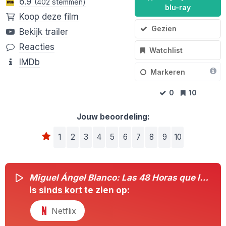
6.9
(402 stemmen)
blu-ray
Koop deze film
Gezien
Bekijk trailer
Reacties
Watchlist
IMDb
Markeren
0
10
Jouw beoordeling:
1
2
3
4
5
6
7
8
9
10
Miguel Ángel Blanco: Las 48 Horas que lo Cambiaron Todo
is
sinds kort
te zien op:
Netflix