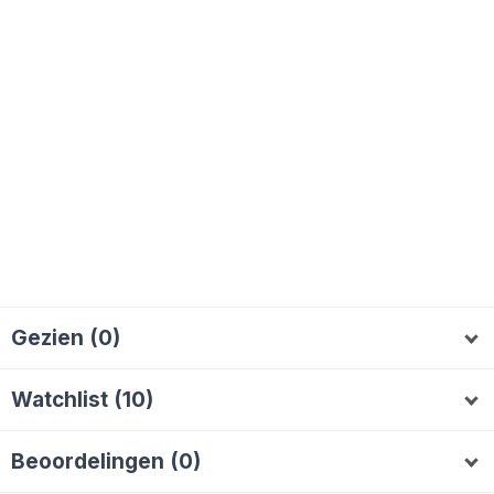
Gezien (0)
Watchlist (10)
Lala70
AlieB
Mitchelpouwels
Michelvd71
L
A
M
M
Beoordelingen (0)
Rakesh
Brigitte064
dennistromp
jotofilm
B