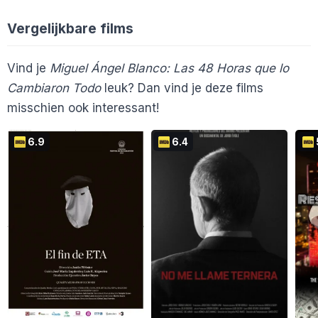
MaudC
AnneleenSennaRo
A
Vergelijkbare films
Vind je
Miguel Ángel Blanco: Las 48 Horas que lo
Cambiaron Todo
leuk? Dan vind je deze films
misschien ook interessant!
6.9
6.4