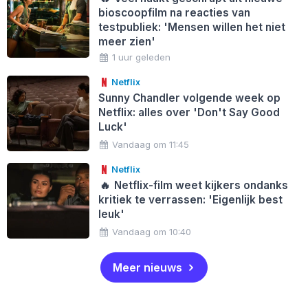
bioscoopfilm na reacties van
testpubliek: 'Mensen willen het niet
meer zien'
1 uur geleden
Netflix
Sunny Chandler volgende week op
Netflix: alles over 'Don't Say Good
Luck'
Vandaag om 11:45
Netflix
🔥
Netflix-film weet kijkers ondanks
kritiek te verrassen: 'Eigenlijk best
leuk'
Vandaag om 10:40
Meer nieuws