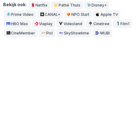
Bekijk ook:
Netflix
Pathé Thuis
Disney+
Prime Video
CANAL+
NPO Start
Apple TV
HBO Max
Viaplay
Videoland
Cinetree
Film1
CineMember
Picl
SkyShowtime
MUBI