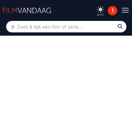
1
AUTO