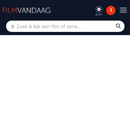
1
AUTO