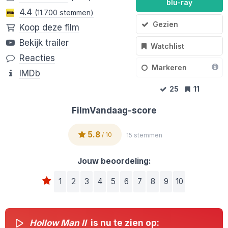
blu-ray
4.4
(11.700 stemmen)
Gezien
Koop deze film
Bekijk trailer
Watchlist
Reacties
Markeren
IMDb
25
11
FilmVandaag-score
5.8
/ 10
15 stemmen
Jouw beoordeling:
1
2
3
4
5
6
7
8
9
10
Hollow Man II
is nu te zien op: