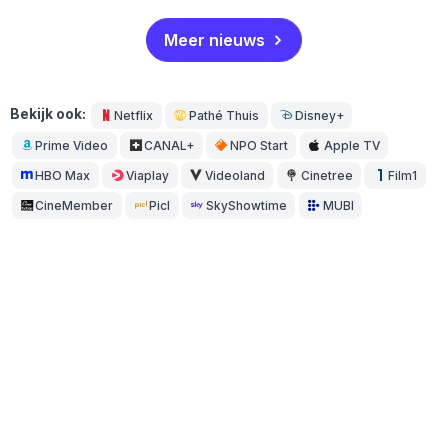
Meer nieuws
Bekijk ook:
Netflix
Pathé Thuis
Disney+
Prime Video
CANAL+
NPO Start
Apple TV
HBO Max
Viaplay
Videoland
Cinetree
Film1
CineMember
Picl
SkyShowtime
MUBI