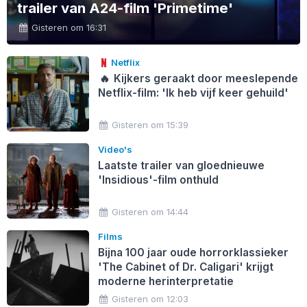
trailer van A24-film 'Primetime'
Gisteren om 16:31
Netflix
🔥
Kijkers geraakt door meeslepende
Netflix-film: 'Ik heb vijf keer gehuild'
Gisteren om 15:39
Video's
Laatste trailer van gloednieuwe
'Insidious'-film onthuld
Gisteren om 14:44
Films
Bijna 100 jaar oude horrorklassieker
'The Cabinet of Dr. Caligari' krijgt
moderne herinterpretatie
Gisteren om 12:03