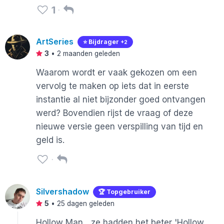
1
ArtSeries
⭐️ Bijdrager
+2
3
•
2 maanden geleden
Waarom wordt er vaak gekozen om een
vervolg te maken op iets dat in eerste
instantie al niet bijzonder goed ontvangen
werd? Bovendien rijst de vraag of deze
nieuwe versie geen verspilling van tijd en
geld is.
Silvershadow
🏆 Topgebruiker
5
•
25 dagen geleden
Hollow Man....ze hadden het beter 'Hollow