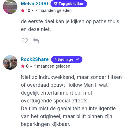
Melvin2000
🏆 Topgebruiker
10
•
7 maanden geleden
de eerste deel kan je kijken op pathe thuis
en deze niet.
Rock2Share
⭐️ Bijdrager
+1
6
•
4 maanden geleden
Niet zo indrukwekkend, maar zonder flitsen
of overdaad bouwt Hollow Man II wat
degelijk entertainment op, met
overtuigende special effects.
De film mist de genialiteit en intelligentie
van het origineel, maar blijft binnen zijn
beperkingen kijkbaar.