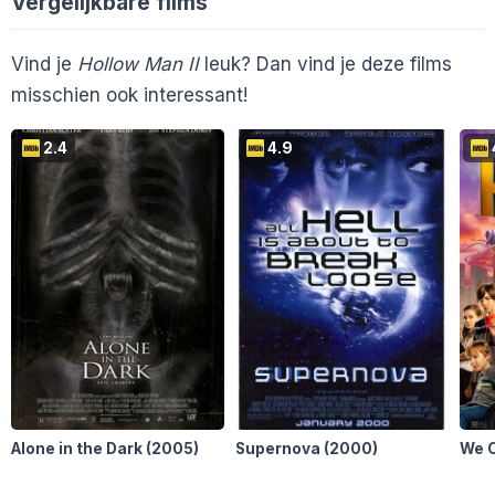
Vergelijkbare films
En 1 ander...
Melvin2000
10
Rock2Share
6
Alienlady
5
ArtSeries
3
A
Vind je
Hollow Man II
leuk? Dan vind je deze films
misschien ook interessant!
En 5 anderen...
2.4
4.9
Alone in the Dark
(2005)
Supernova
(2000)
We 