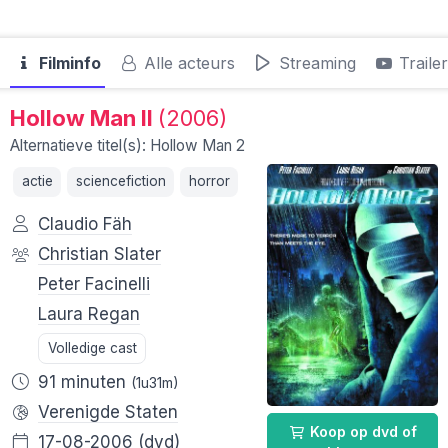
Filminfo
Alle acteurs
Streaming
Traile
Hollow Man II
(2006)
Alternatieve titel(s): Hollow Man 2
actie
sciencefiction
horror
Claudio Fäh
Christian Slater
Peter Facinelli
Laura Regan
Volledige cast
91 minuten
(1u31m)
Verenigde Staten
Koop op dvd of
17-08-2006
(dvd)