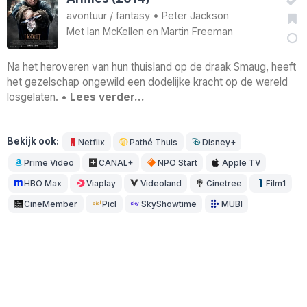
avontuur
/
fantasy
•
Peter Jackson
Met
Ian McKellen
en
Martin Freeman
Na het heroveren van hun thuisland op de draak Smaug, heeft
het gezelschap ongewild een dodelijke kracht op de wereld
losgelaten. •
Lees verder…
Bekijk ook:
Netflix
Pathé Thuis
Disney+
Prime Video
CANAL+
NPO Start
Apple TV
HBO Max
Viaplay
Videoland
Cinetree
Film1
CineMember
Picl
SkyShowtime
MUBI