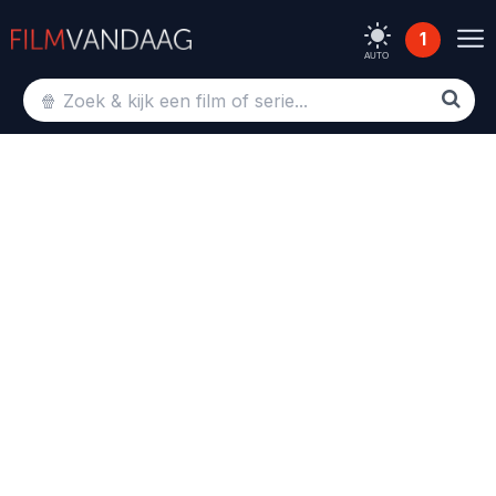
1
AUTO