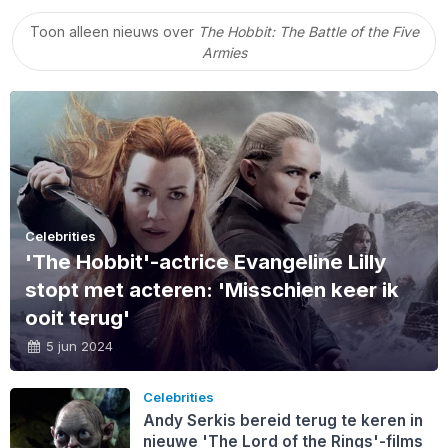
Toon alleen nieuws over
The Hobbit: The Battle of the Five
Armies
Celebrities
'The Hobbit'-actrice Evangeline Lilly
stopt met acteren: 'Misschien keer ik
ooit terug'
5 jun 2024
Celebrities
Andy Serkis bereid terug te keren in
nieuwe 'The Lord of the Rings'-films