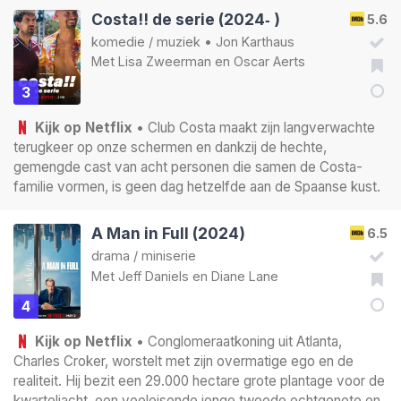
Costa!! de serie (2024‑ )
5.6
komedie
/
muziek
•
Jon Karthaus
Met
Lisa Zweerman
en
Oscar Aerts
3
Kijk op Netflix
• Club Costa maakt zijn langverwachte
terugkeer op onze schermen en dankzij de hechte,
gemengde cast van acht personen die samen de Costa-
familie vormen, is geen dag hetzelfde aan de Spaanse kust.
A Man in Full (2024)
6.5
drama
/
miniserie
Met
Jeff Daniels
en
Diane Lane
4
Kijk op Netflix
• Conglomeraatkoning uit Atlanta,
Charles Croker, worstelt met zijn overmatige ego en de
realiteit. Hij bezit een 29.000 hectare grote plantage voor de
kwarteljacht, een veeleisende jonge tweede echtgenote en