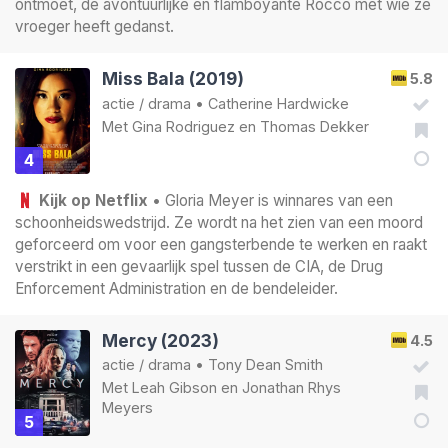
ontmoet, de avontuurlijke en flamboyante Rocco met wie ze
vroeger heeft gedanst.
Miss Bala (2019)
5.8
actie
/
drama
•
Catherine Hardwicke
Met
Gina Rodriguez
en
Thomas Dekker
4
Kijk op Netflix
• Gloria Meyer is winnares van een
schoonheidswedstrijd. Ze wordt na het zien van een moord
geforceerd om voor een gangsterbende te werken en raakt
verstrikt in een gevaarlijk spel tussen de CIA, de Drug
Enforcement Administration en de bendeleider.
Mercy (2023)
4.5
actie
/
drama
•
Tony Dean Smith
Met
Leah Gibson
en
Jonathan Rhys
Meyers
5