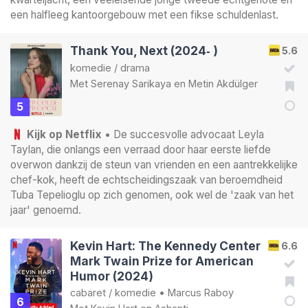
een halfleeg kantoorgebouw met een fikse schuldenlast.
Thank You, Next (2024‑ )
5.6
komedie
/
drama
Met
Serenay Sarikaya
en
Metin Akdülger
5
Kijk op Netflix
• De succesvolle advocaat Leyla
Taylan, die onlangs een verraad door haar eerste liefde
overwon dankzij de steun van vrienden en een aantrekkelijke
chef-kok, heeft de echtscheidingszaak van beroemdheid
Tuba Tepelioglu op zich genomen, ook wel de 'zaak van het
jaar' genoemd.
Kevin Hart: The Kennedy Center
6.6
Mark Twain Prize for American
Humor (2024)
cabaret
/
komedie
•
Marcus Raboy
6