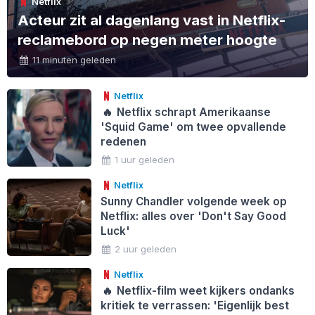
Netflix
Acteur zit al dagenlang vast in Netflix-
reclamebord op negen meter hoogte
11 minuten geleden
Netflix
🔥
Netflix schrapt Amerikaanse
'Squid Game' om twee opvallende
redenen
1 uur geleden
Netflix
Sunny Chandler volgende week op
Netflix: alles over 'Don't Say Good
Luck'
2 uur geleden
Netflix
🔥
Netflix-film weet kijkers ondanks
kritiek te verrassen: 'Eigenlijk best