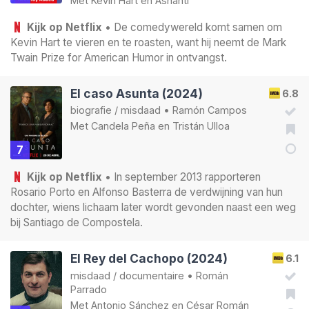
Met
Kevin Hart
en
Ashanti
Kijk op Netflix
• De comedywereld komt samen om
Kevin Hart te vieren en te roasten, want hij neemt de Mark
Twain Prize for American Humor in ontvangst.
El caso Asunta (2024)
6.8
biografie
/
misdaad
•
Ramón Campos
Met
Candela Peña
en
Tristán Ulloa
7
Kijk op Netflix
• In september 2013 rapporteren
Rosario Porto en Alfonso Basterra de verdwijning van hun
dochter, wiens lichaam later wordt gevonden naast een weg
bij Santiago de Compostela.
El Rey del Cachopo (2024)
6.1
misdaad
/
documentaire
•
Román
Parrado
Met
Antonio Sánchez
en
César Román