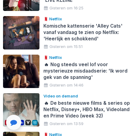
'LIVE KLEINE'
Gisteren om 16:25
Netflix
Komische kattenserie 'Alley Cats'
vanaf vandaag te zien op Netflix:
'Heerlijk en schokkend'
Gisteren om 15:51
Netflix
🔥
Nog steeds veel lof voor
mysterieuze misdaadserie: 'Ik word
gek van de spanning'
Gisteren om 14:46
Video on demand
🔥
De beste nieuwe films & series op
Netflix, Disney+, HBO Max, Videoland
en Prime Video (week 32)
Gisteren om 13:59
Netflix