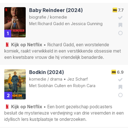
Baby Reindeer (2024)
7.7
biografie
/
komedie
Met
Richard Gadd
en
Jessica Gunning
1
Kijk op Netflix
• Richard Gadd, een worstelende
komiek, raakt verwikkeld in een verstikkende obsessie met
een kwetsbare vrouw die hij vriendelijk benaderde.
Bodkin (2024)
6.9
komedie
/
drama
•
Jez Scharf
Met
Siobhán Cullen
en
Robyn Cara
2
Kijk op Netflix
• Een bont gezelschap podcasters
besluit de mysterieuze verdwijning van drie vreemden in een
idyllisch Iers kustplaatsje te onderzoeken.