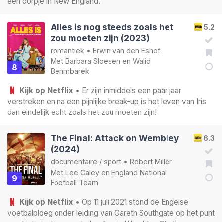
een dorpje in New England.
Alles is nog steeds zoals het
5.2
zou moeten zijn (2023)
romantiek
•
Erwin van den Eshof
Met
Barbara Sloesen
en
Walid
8
Benmbarek
Kijk op Netflix
• Er zijn inmiddels een paar jaar
verstreken en na een pijnlijke break-up is het leven van Iris
dan eindelijk echt zoals het zou moeten zijn!
The Final: Attack on Wembley
6.3
(2024)
documentaire
/
sport
•
Robert Miller
Met
Lee Caley
en
England National
9
Football Team
Kijk op Netflix
• Op 11 juli 2021 stond de Engelse
voetbalploeg onder leiding van Gareth Southgate op het punt