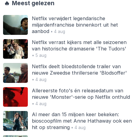
🔥
Meest gelezen
Netflix verwijdert legendarische
miljardenfranchise binnenkort uit het
aanbod
• 4 aug
Netflix verrast kijkers met alle seizoenen
van historische dramaserie 'The Tudors'
• 5 aug
Netflix deelt bloedstollende trailer van
nieuwe Zweedse thrillerserie 'Blodsoffer'
• 4 aug
Allereerste foto's én releasedatum van
nieuwe 'Monster'-serie op Netflix onthuld
• 4 aug
Al meer dan 15 miljoen keer bekeken:
bioscoopfilm met Anne Hathaway ook een
hit op streaming
• 4 aug