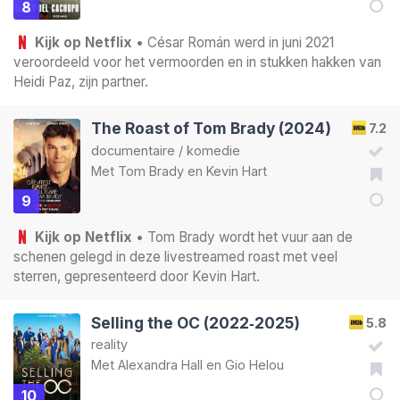
8
Kijk op Netflix
• César Román werd in juni 2021
veroordeeld voor het vermoorden en in stukken hakken van
Heidi Paz, zijn partner.
The Roast of Tom Brady (2024)
7.2
documentaire
/
komedie
Met
Tom Brady
en
Kevin Hart
9
Kijk op Netflix
• Tom Brady wordt het vuur aan de
schenen gelegd in deze livestreamed roast met veel
sterren, gepresenteerd door Kevin Hart.
Selling the OC (2022‑2025)
5.8
reality
Met
Alexandra Hall
en
Gio Helou
10