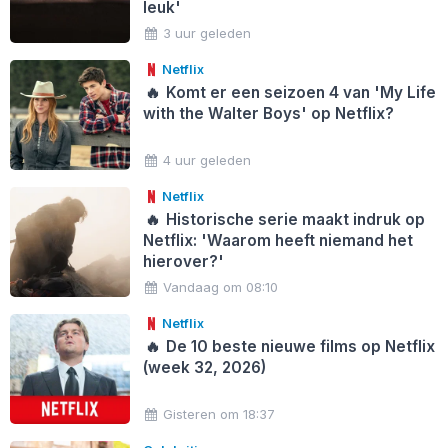
leuk'
3 uur geleden
Netflix
🔥
Komt er een seizoen 4 van 'My Life
with the Walter Boys' op Netflix?
4 uur geleden
Netflix
🔥
Historische serie maakt indruk op
Netflix: 'Waarom heeft niemand het
hierover?'
Vandaag om 08:10
Netflix
🔥
De 10 beste nieuwe films op Netflix
(week 32, 2026)
Gisteren om 18:37