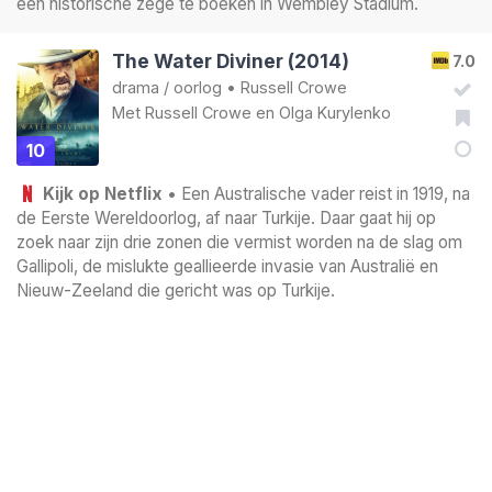
een historische zege te boeken in Wembley Stadium.
The Water Diviner (2014)
7.0
drama
/
oorlog
•
Russell Crowe
Met
Russell Crowe
en
Olga Kurylenko
10
Kijk op Netflix
• Een Australische vader reist in 1919, na
de Eerste Wereldoorlog, af naar Turkije. Daar gaat hij op
zoek naar zijn drie zonen die vermist worden na de slag om
Gallipoli, de mislukte geallieerde invasie van Australië en
Nieuw-Zeeland die gericht was op Turkije.