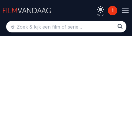
1
AUTO