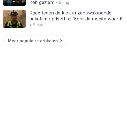
heb gezien'
• 5 aug
Race tegen de klok in zenuwslopende
actiefilm op Netflix: 'Echt de moeite waard!'
• 6 aug
Meer populaire artikelen