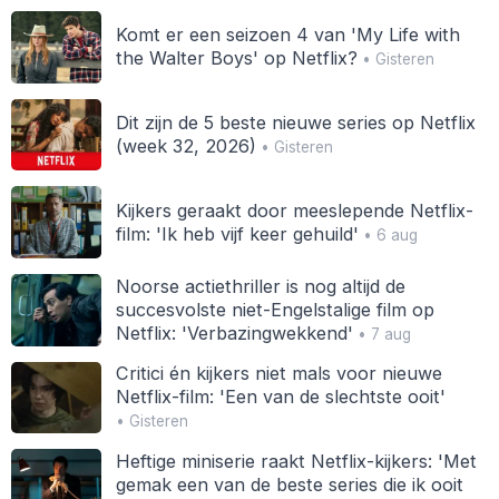
Komt er een seizoen 4 van 'My Life with
the Walter Boys' op Netflix?
• Gisteren
Dit zijn de 5 beste nieuwe series op Netflix
(week 32, 2026)
• Gisteren
Kijkers geraakt door meeslepende Netflix-
film: 'Ik heb vijf keer gehuild'
• 6 aug
Noorse actiethriller is nog altijd de
succesvolste niet-Engelstalige film op
Netflix: 'Verbazingwekkend'
• 7 aug
Critici én kijkers niet mals voor nieuwe
Netflix-film: 'Een van de slechtste ooit'
• Gisteren
Heftige miniserie raakt Netflix-kijkers: 'Met
gemak een van de beste series die ik ooit