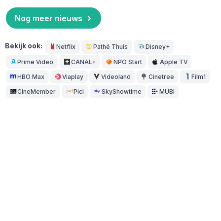
Nog meer nieuws
Bekijk ook:
Netflix
Pathé Thuis
Disney+
Prime Video
CANAL+
NPO Start
Apple TV
HBO Max
Viaplay
Videoland
Cinetree
Film1
CineMember
Picl
SkyShowtime
MUBI