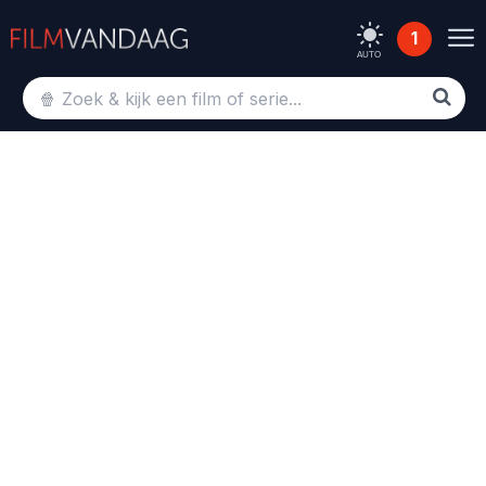
1
AUTO