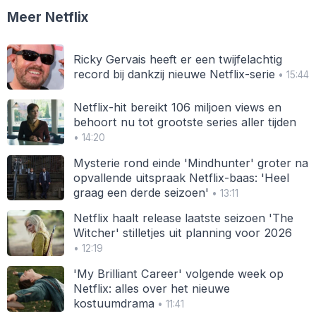
Meer Netflix
Ricky Gervais heeft er een twijfelachtig
record bij dankzij nieuwe Netflix-serie
• 15:44
Netflix-hit bereikt 106 miljoen views en
behoort nu tot grootste series aller tijden
• 14:20
Mysterie rond einde 'Mindhunter' groter na
opvallende uitspraak Netflix-baas: 'Heel
graag een derde seizoen'
• 13:11
Netflix haalt release laatste seizoen 'The
Witcher' stilletjes uit planning voor 2026
• 12:19
'My Brilliant Career' volgende week op
Netflix: alles over het nieuwe
kostuumdrama
• 11:41