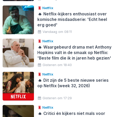
Netflix
🔥
Netflix-kijkers enthousiast over
komische misdaadserie: 'Echt heel
erg goed'
Vandaag om 08:11
Netflix
🔥
Waargebeurd drama met Anthony
Hopkins valt in de smaak op Netflix:
'Beste film die ik in jaren heb gezien'
Gisteren om 18:40
Netflix
🔥
Dit zijn de 5 beste nieuwe series
op Netflix (week 32, 2026)
Gisteren om 17:29
Netflix
🔥
Critici én kijkers niet mals voor