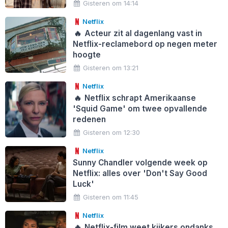
Gisteren om 14:14
Netflix
🔥
Acteur zit al dagenlang vast in
Netflix-reclamebord op negen meter
hoogte
Gisteren om 13:21
Netflix
🔥
Netflix schrapt Amerikaanse
'Squid Game' om twee opvallende
redenen
Gisteren om 12:30
Netflix
Sunny Chandler volgende week op
Netflix: alles over 'Don't Say Good
Luck'
Gisteren om 11:45
Netflix
🔥
Netflix-film weet kijkers ondanks