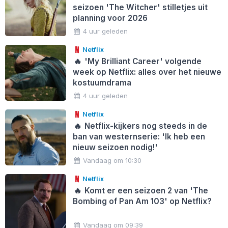
seizoen 'The Witcher' stilletjes uit
planning voor 2026
4 uur geleden
Netflix
🔥
'My Brilliant Career' volgende
week op Netflix: alles over het nieuwe
kostuumdrama
4 uur geleden
Netflix
🔥
Netflix-kijkers nog steeds in de
ban van westernserie: 'Ik heb een
nieuw seizoen nodig!'
Vandaag om 10:30
Netflix
🔥
Komt er een seizoen 2 van 'The
Bombing of Pan Am 103' op Netflix?
Vandaag om 09:39