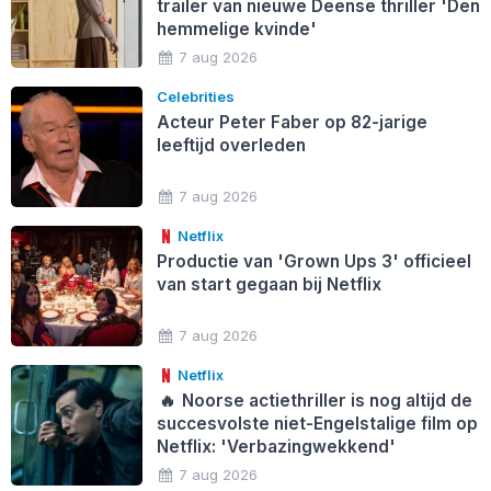
trailer van nieuwe Deense thriller 'Den
hemmelige kvinde'
7 aug 2026
Celebrities
Acteur Peter Faber op 82-jarige
leeftijd overleden
7 aug 2026
Netflix
Productie van 'Grown Ups 3' officieel
van start gegaan bij Netflix
7 aug 2026
Netflix
🔥
Noorse actiethriller is nog altijd de
succesvolste niet-Engelstalige film op
Netflix: 'Verbazingwekkend'
7 aug 2026