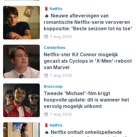
Netflix
🔥
Nieuwe afleveringen van
romantische Netflix-serie veroveren
koppositie: 'Beste seizoen tot nu toe'
7 aug 2026
Celebrities
Netflix-ster Kit Connor mogelijk
gecast als Cyclops in 'X-Men'-reboot
van Marvel
7 aug 2026
Bioscoop
Tweede 'Michael'-film krijgt
hoopvolle update: dít is wanneer het
vervolg mogelijk uitkomt
7 aug 2026
Netflix
🔥
Netflix onthult onheilspellende