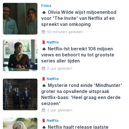
Films
🔥
Olivia Wilde wijst miljoenenbod
voor 'The Invite' van Netflix af en
spreekt van omkoping
59 minuten geleden
Netflix
🔥
Netflix-hit bereikt 106 miljoen
views en behoort nu tot grootste
series aller tijden
2 uur geleden
Netflix
🔥
Mysterie rond einde 'Mindhunter'
groter na opvallende uitspraak
Netflix-baas: 'Heel graag een derde
seizoen'
3 uur geleden
Netflix
🔥
Netflix haalt release laatste