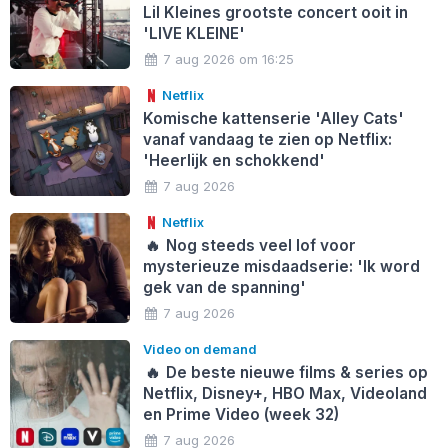
Lil Kleines grootste concert ooit in
'LIVE KLEINE'
7 aug 2026 om 16:25
Netflix
Komische kattenserie 'Alley Cats'
vanaf vandaag te zien op Netflix:
'Heerlijk en schokkend'
7 aug 2026
Netflix
🔥
Nog steeds veel lof voor
mysterieuze misdaadserie: 'Ik word
gek van de spanning'
7 aug 2026
Video on demand
🔥
De beste nieuwe films & series op
Netflix, Disney+, HBO Max, Videoland
en Prime Video (week 32)
7 aug 2026