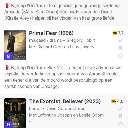
Kijk op Netflix
• De eigenzinnigenegenjarige snotneus
Amanda (Mary-Kate Olsen) doet niets liever dan Diane
(Kirstie Alley) helpen bij het vinden van haar grote liefde.
Primal Fear (1996)
7.7
misdaad
/
drama
•
Gregory Hoblit
Met
Richard Gere
en
Laura Linney
8
Kijk op Netflix
• Rick Vail is een bekende advocaat die
vrijwillig de verdediging op zich neemt van Aaron Stampler,
een tiener die van de moord wordt beschuldigd op een
aartsbisschop van Chicago.
The Exorcist: Believer (2023)
4.8
horror
•
David Gordon Green
Met
Lafortune Joseph
en
Leslie Odom
Jr.
9