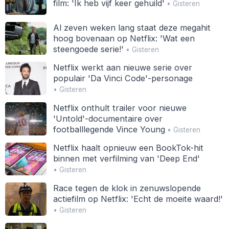
film: 'Ik heb vijf keer gehuild'
• Gisteren
Al zeven weken lang staat deze megahit
hoog bovenaan op Netflix: 'Wat een
steengoede serie!'
• Gisteren
Netflix werkt aan nieuwe serie over
populair 'Da Vinci Code'-personage
• Gisteren
Netflix onthult trailer voor nieuwe
'Untold'-documentaire over
footballlegende Vince Young
• Gisteren
Netflix haalt opnieuw een BookTok-hit
binnen met verfilming van 'Deep End'
• Gisteren
Race tegen de klok in zenuwslopende
actiefilm op Netflix: 'Echt de moeite waard!'
• Gisteren