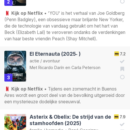
2
Kijk op Netflix
• 'YOU' is het verhaal van Joe Goldberg
(Penn Badgley), een obsessieve maar briljante New Yorker,
die de technologie van vandaag gebruikt om het hart van
Beck (Elizabeth Lail) te veroveren ondanks de verdenkingen
van haar beste vriendin Peach (Shay Mitchell).
El Eternauta (2025‑ )
7.2
actie
/
avontuur
Met
Ricardo Darín
en
Carla Peterson
3
Kijk op Netflix
• Tijdens een zomernacht in Buenos
Aires wordt een groot deel van de bevolking uitgeroeid door
een mysterieuze dodelijke sneeuwval.
Asterix & Obelix: De strijd van de
7.9
stamhoofden (2025)