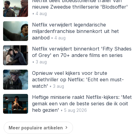
Netflix deelt bloedstollende trailer van
nieuwe Zweedse thrillerserie 'Blodsoffer'
• 4 aug
Netflix verwijdert legendarische
miljardenfranchise binnenkort uit het
aanbod
• 4 aug
Netflix verwijdert binnenkort 'Fifty Shades
of Grey' en 70+ andere films en series
• 3 aug
Opnieuw veel kijkers voor brute
actiethriller op Netflix: 'Echt een must-
watch'
• 3 aug
Heftige miniserie raakt Netflix-kijkers: 'Met
gemak een van de beste series die ik ooit
heb gezien'
• 5 aug 2026
Meer populaire artikelen