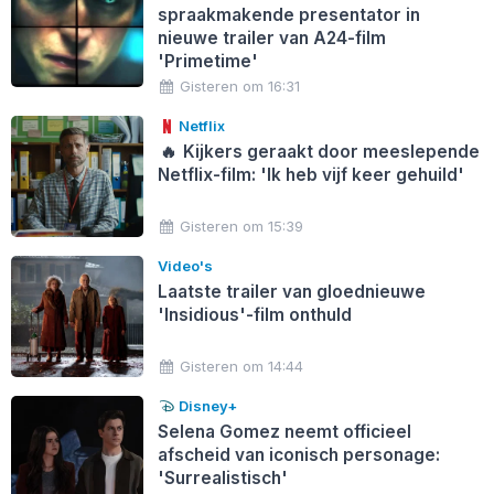
spraakmakende presentator in
nieuwe trailer van A24-film
'Primetime'
Gisteren om 16:31
Netflix
🔥
Kijkers geraakt door meeslepende
Netflix-film: 'Ik heb vijf keer gehuild'
Gisteren om 15:39
Video's
Laatste trailer van gloednieuwe
'Insidious'-film onthuld
Gisteren om 14:44
Disney+
Selena Gomez neemt officieel
afscheid van iconisch personage:
'Surrealistisch'