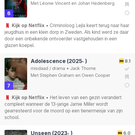
Met
Léonie Vincent
en
Johan Hedenberg
6
Kijk op Netflix
• Criminoloog Lejla keert terug naar haar
jeugdhuis in een klein dorp in Zweden. Als kind werd ze daar
door een onbekende ontvoerder vastgehouden in een
glazen koepel.
Adolescence (2025‑ )
8.1
misdaad
/
drama
•
Jack Thorne
Met
Stephen Graham
en
Owen Cooper
7
Kijk op Netflix
• Het leven van een gezin verandert
compleet wanneer de 13-jarige Jamie Miller wordt
gearresteerd voor de moord op een tienermeisje van zijn
school.
Unseen (2023‑ )
6.0