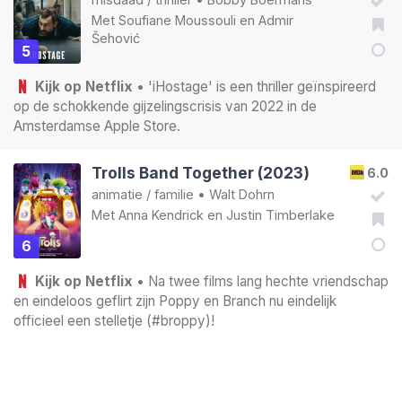
Met
Soufiane Moussouli
en
Admir
Šehović
5
Kijk op Netflix
• 'iHostage' is een thriller geïnspireerd
op de schokkende gijzelingscrisis van 2022 in de
Amsterdamse Apple Store.
Trolls Band Together (2023)
6.0
animatie
/
familie
•
Walt Dohrn
Met
Anna Kendrick
en
Justin Timberlake
6
Kijk op Netflix
• Na twee films lang hechte vriendschap
en eindeloos geflirt zijn Poppy en Branch nu eindelijk
officieel een stelletje (#broppy)!