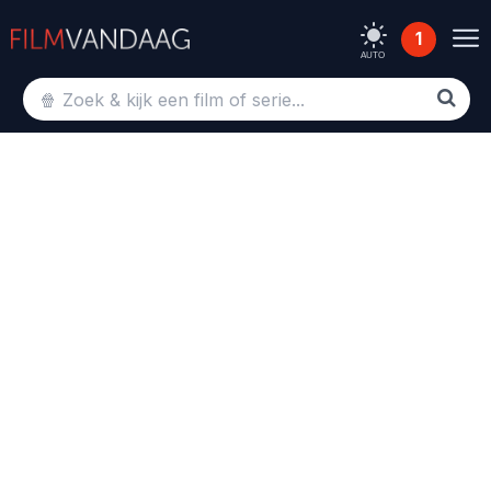
1
AUTO