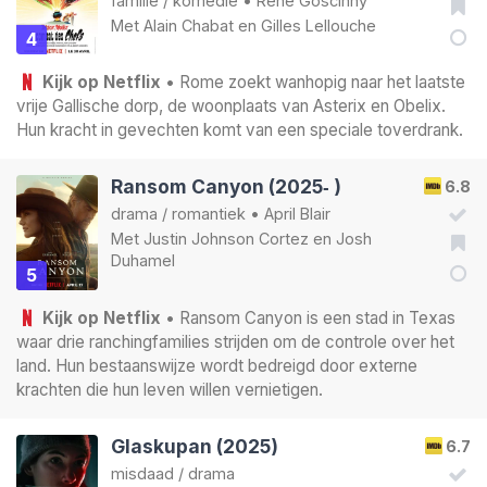
familie
/
komedie
•
René Goscinny
Met
Alain Chabat
en
Gilles Lellouche
4
Kijk op Netflix
• Rome zoekt wanhopig naar het laatste
vrije Gallische dorp, de woonplaats van Asterix en Obelix.
Hun kracht in gevechten komt van een speciale toverdrank.
Ransom Canyon (2025‑ )
6.8
drama
/
romantiek
•
April Blair
Met
Justin Johnson Cortez
en
Josh
Duhamel
5
Kijk op Netflix
• Ransom Canyon is een stad in Texas
waar drie ranchingfamilies strijden om de controle over het
land. Hun bestaanswijze wordt bedreigd door externe
krachten die hun leven willen vernietigen.
Glaskupan (2025)
6.7
misdaad
/
drama