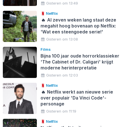
Gisteren om 13:49
Netflix
🔥
Al zeven weken lang staat deze
megahit hoog bovenaan op Netflix:
'Wat een steengoede serie!'
Gisteren om 13:08
Films
Bijna 100 jaar oude horrorklassieker
'The Cabinet of Dr. Caligari' krijgt
moderne herinterpretatie
Gisteren om 12:03
Netflix
🔥
Netflix werkt aan nieuwe serie
over populair 'Da Vinci Code'-
personage
Gisteren om 11:19
Netflix