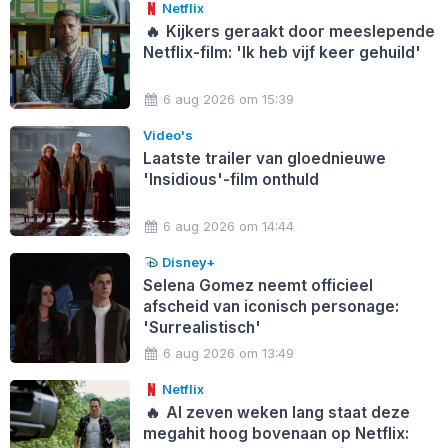
Netflix
🔥
Kijkers geraakt door meeslepende
Netflix-film: 'Ik heb vijf keer gehuild'
6 aug 2026 om 15:39
Video's
Laatste trailer van gloednieuwe
'Insidious'-film onthuld
6 aug 2026 om 14:44
Disney+
Selena Gomez neemt officieel
afscheid van iconisch personage:
'Surrealistisch'
6 aug 2026 om 13:49
Netflix
🔥
Al zeven weken lang staat deze
megahit hoog bovenaan op Netflix: