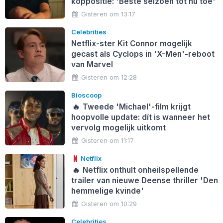
koppositie: 'Beste seizoen tot nu toe'
Gisteren om 13:17
Celebrities
Netflix-ster Kit Connor mogelijk
gecast als Cyclops in 'X-Men'-reboot
van Marvel
Gisteren om 12:28
Bioscoop
🔥
Tweede 'Michael'-film krijgt
hoopvolle update: dít is wanneer het
vervolg mogelijk uitkomt
Gisteren om 11:17
Netflix
🔥
Netflix onthult onheilspellende
trailer van nieuwe Deense thriller 'Den
hemmelige kvinde'
Gisteren om 10:29
Celebrities