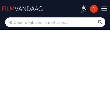
1
AUTO