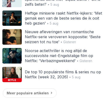
zelfs beter!'
• 5 aug
Heftige miniserie raakt Netflix-kijkers: 'Met
gemak een van de beste series die ik ooit
heb gezien'
• 5 aug
Nieuwe afleveringen van romantische
Netflix-serie veroveren koppositie: 'Beste
seizoen tot nu toe'
• Gisteren
Noorse actiethriller is nog altijd de
succesvolste niet-Engelstalige film op
Netflix: 'Verbazingwekkend'
• Gisteren
De top 10 populairste films & series nu op
Netflix (week 32, 2026)
• 5 aug
Meer populaire artikelen