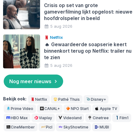
Crisis op set van grote
gameverfilming lijkt opgelost: nieuwe
hoofdrolspeler in beeld
5 aug 2026
Netflix
🔥
Gewaardeerde soapserie keert
binnenkort terug op Netflix: trailer nu
te zien
5 aug 2026
Nog meer nieuws
Bekijk ook:
Netflix
Pathé Thuis
Disney+
Prime Video
CANAL+
NPO Start
Apple TV
HBO Max
Viaplay
Videoland
Cinetree
Film1
CineMember
Picl
SkyShowtime
MUBI