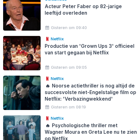
Acteur Peter Faber op 82-jarige
leeftijd overleden
Gisteren om 09:40
Netflix
Productie van 'Grown Ups 3' officieel
van start gegaan bij Netflix
Gisteren om 09:05
Netflix
🔥
Noorse actiethriller is nog altijd de
succesvolste niet-Engelstalige film op
Netflix: 'Verbazingwekkend'
Gisteren om 08:19
Netflix
🔥
Psychologische thriller met
Wagner Moura en Greta Lee nu te zien
op Netflix