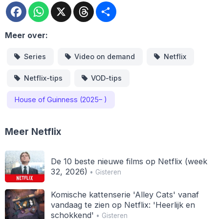
Facebook
WhatsApp
X
Threads
Deel
Meer over:
Series
Video on demand
Netflix
Netflix-tips
VOD-tips
House of Guinness (2025– )
Meer Netflix
De 10 beste nieuwe films op Netflix (week
32, 2026)
• Gisteren
Komische kattenserie 'Alley Cats' vanaf
vandaag te zien op Netflix: 'Heerlijk en
schokkend'
• Gisteren