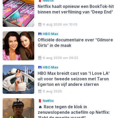
Netflix
Netflix haalt opnieuw een BookTok-hit
binnen met verfilming van 'Deep End'
6 aug 2026 om 10:05
HBO Max
Officiële documentaire over 'Gilmore
Girls' in de maak
6 aug 2026 om 09:22
HBO Max
HBO Max breidt cast van 'I Love LA'
uit voor tweede seizoen met Taron
Egerton en vijf andere sterren
6 aug 2026
Netflix
🔥
Race tegen de klok in
zenuwslopende actiefilm op Netflix:
'Echt de moeite waard!'