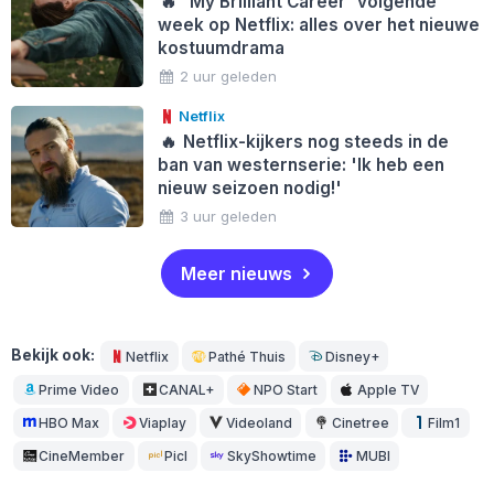
🔥
'My Brilliant Career' volgende
week op Netflix: alles over het nieuwe
kostuumdrama
2 uur geleden
Netflix
🔥
Netflix-kijkers nog steeds in de
ban van westernserie: 'Ik heb een
nieuw seizoen nodig!'
3 uur geleden
Meer nieuws
Bekijk ook:
Netflix
Pathé Thuis
Disney+
Prime Video
CANAL+
NPO Start
Apple TV
HBO Max
Viaplay
Videoland
Cinetree
Film1
CineMember
Picl
SkyShowtime
MUBI