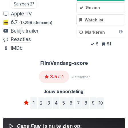
Seizoen 2?
Gezien
Apple TV
Watchlist
6.7
(17.299 stemmen)
Bekijk trailer
Markeren
Reacties
5
51
IMDb
FilmVandaag-score
3.5
/ 10
2 stemmen
Jouw beoordeling:
1
2
3
4
5
6
7
8
9
10
Cape Fear
is nu te zien op: