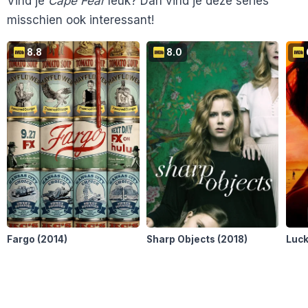
Vind je
Cape Fear
leuk? Dan vind je deze series
misschien ook interessant!
8.8
8.0
Fargo
(2014)
Sharp Objects
(2018)
Luc