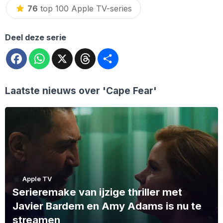
76
top 100 Apple TV-series
Deel deze serie
Facebook
WhatsApp
X
Threads
Deel
Laatste nieuws over
'Cape Fear'
Apple TV
Serieremake van ijzige thriller met
Javier Bardem en Amy Adams is nu te
streamen