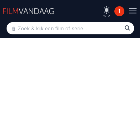
1
AUTO