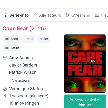
Serie-info
Alle acteurs
Streaming
Nie
Cape Fear
(2026)
misdaad
drama
thriller
miniserie
Amy Adams
Javier Bardem
Patrick Wilson
Alle acteurs
Verenigde Staten
1 seizoen (miniserie)
Koop op dvd of
10 afleveringen
blu-ray