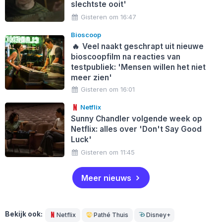
slechtste ooit'
Gisteren om 16:47
Bioscoop
🔥
Veel naakt geschrapt uit nieuwe
bioscoopfilm na reacties van
testpubliek: 'Mensen willen het niet
meer zien'
Gisteren om 16:01
Netflix
Sunny Chandler volgende week op
Netflix: alles over 'Don't Say Good
Luck'
Gisteren om 11:45
Meer nieuws
Bekijk ook:
Netflix
Pathé Thuis
Disney+