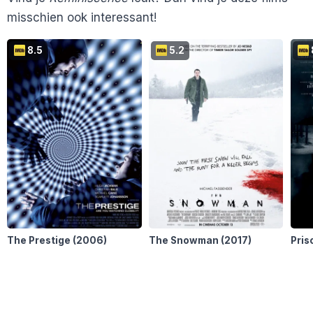
Filmofiel.nl
misschien ook interessant!
Cinemagazine
FilmGeek
8.5
5.2
The Prestige
(2006)
The Snowman
(2017)
Pris