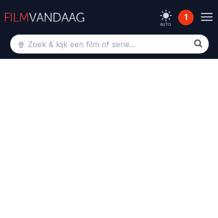
1
AUTO