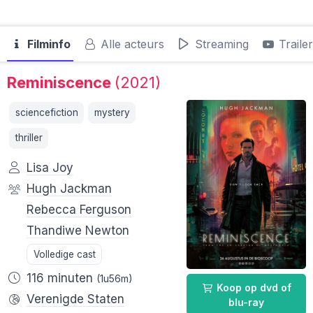
Filminfo
Alle acteurs
Streaming
Traile
Reminiscence
(2021)
sciencefiction
mystery
thriller
Lisa Joy
Hugh Jackman
Rebecca Ferguson
Thandiwe Newton
Volledige cast
116 minuten
(1u56m)
Koop op dvd of
Verenigde Staten
blu-ray