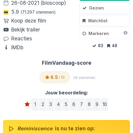
26-08-2021
(bioscoop)
Gezien
5.9
(71.297 stemmen)
Koop deze film
Watchlist
Bekijk trailer
Markeren
Reacties
83
48
IMDb
FilmVandaag-score
6.5
/ 10
36 stemmen
Jouw beoordeling:
1
2
3
4
5
6
7
8
9
10
Reminiscence
is nu te zien op: