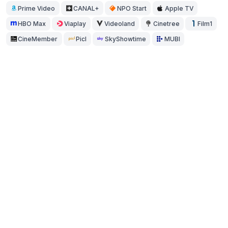
Prime Video
CANAL+
NPO Start
Apple TV
HBO Max
Viaplay
Videoland
Cinetree
Film1
CineMember
Picl
SkyShowtime
MUBI