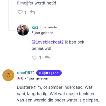
filmcijfer wordt het?!
1
kaz
beheerder
5 jaar geleden
@Loveblackcat2
ik ben ook
benieuwd!
1
chiel1971
⭐️ Bijdrager
+1
C
6
•
1 jaar geleden
Duistere film, of somber inderdaad. Wat
saai, langdradig. Wel wat mooie beelden
van een wereld die onder water is gelopen.