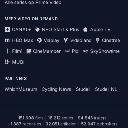
Alle series op Prime Video
MEER VIDEO ON DEMAND
CANAL+
NPO Start & Plus
Apple TV
HBO Max
Viaplay
Videoland
Cinetree
Film1
CineMember
Picl
SkyShowtime
MUBI
PARTNERS
WhichMuseum
Cycling News
Studeli
Studeli NL
151.608
films
18.212
series
94.843
trailers
1.387
recensies
32.051
artikelen
52.047
gebruikers