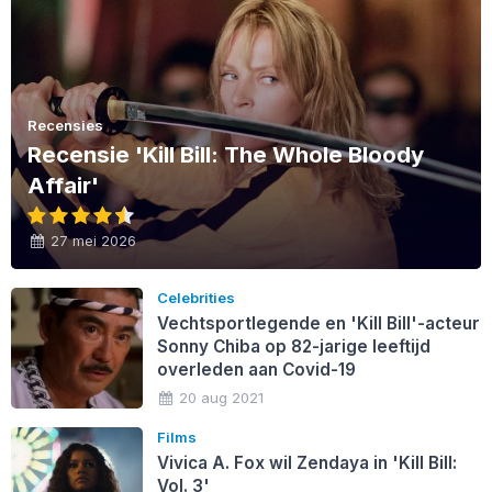
Recensies
Recensie 'Kill Bill: The Whole Bloody
Affair'
27 mei 2026
Celebrities
Vechtsportlegende en 'Kill Bill'-acteur
Sonny Chiba op 82-jarige leeftijd
overleden aan Covid-19
20 aug 2021
Films
Vivica A. Fox wil Zendaya in 'Kill Bill:
Vol. 3'