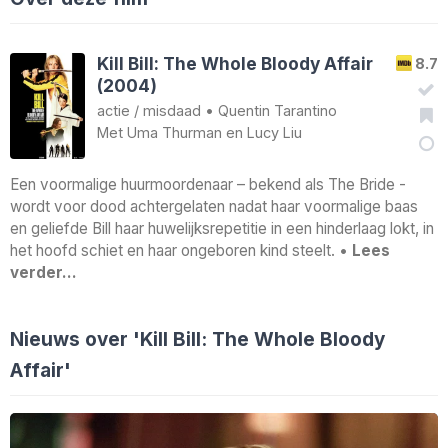
Kill Bill: The Whole Bloody Affair
8.7
(2004)
actie
/
misdaad
•
Quentin Tarantino
Met
Uma Thurman
en
Lucy Liu
Een voormalige huurmoordenaar – bekend als The Bride -
wordt voor dood achtergelaten nadat haar voormalige baas
en geliefde Bill haar huwelijksrepetitie in een hinderlaag lokt, in
het hoofd schiet en haar ongeboren kind steelt. •
Lees
verder…
Nieuws over 'Kill Bill: The Whole Bloody
Affair'