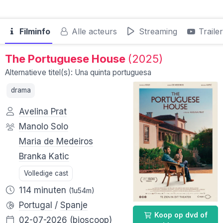
Filminfo
Alle acteurs
Streaming
Traile
The Portuguese House
(2025)
Alternatieve titel(s): Una quinta portuguesa
drama
Avelina Prat
Manolo Solo
Maria de Medeiros
Branka Katic
Volledige cast
114 minuten
(1u54m)
Portugal
/
Spanje
Koop op dvd of
02-07-2026
(bioscoop)