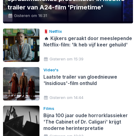
trailer van A24-film 'Primetime'
Gisteren om 16:31
Netflix
🔥
Kijkers geraakt door meeslepende
Netflix-film: 'Ik heb vijf keer gehuild'
Gisteren om 15:39
Video's
Laatste trailer van gloednieuwe
'Insidious'-film onthuld
Gisteren om 14:44
Films
Bijna 100 jaar oude horrorklassieker
'The Cabinet of Dr. Caligari' krijgt
moderne herinterpretatie
Gisteren om 12:03