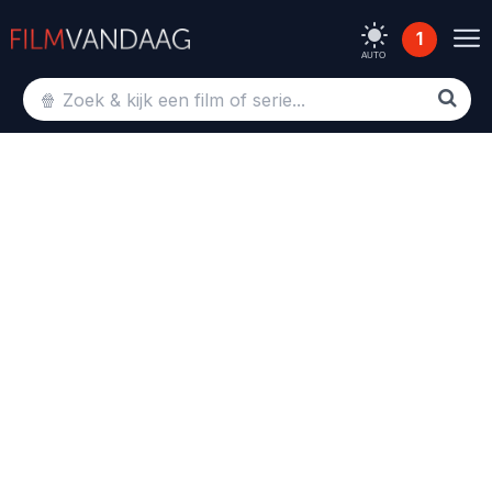
1
AUTO