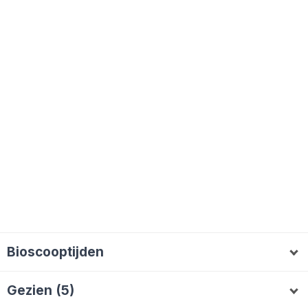
Bioscooptijden
Amsterdam
Groningen
Gezien (5)
Apeldoorn
Haarlem