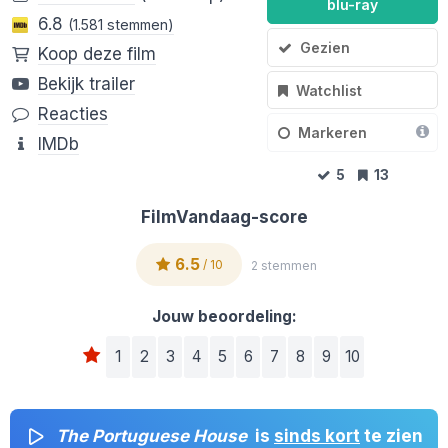
blu-ray
6.8
(1.581 stemmen)
Gezien
Koop deze film
Bekijk trailer
Watchlist
Reacties
Markeren
IMDb
5
13
FilmVandaag-score
6.5
/ 10
2 stemmen
Jouw beoordeling:
1
2
3
4
5
6
7
8
9
10
The Portuguese House
is
sinds kort
te zien