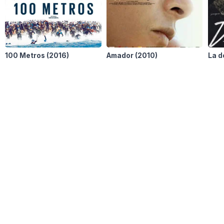
100 Metros
(2016)
Amador
(2010)
La 