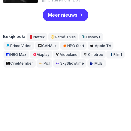
Meer nieuws
Bekijk ook:
Netflix
Pathé Thuis
Disney+
Prime Video
CANAL+
NPO Start
Apple TV
HBO Max
Viaplay
Videoland
Cinetree
Film1
CineMember
Picl
SkyShowtime
MUBI