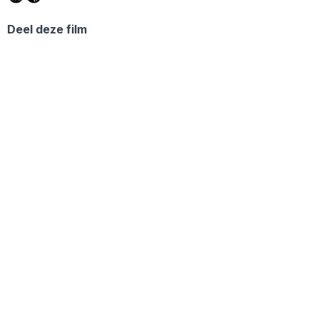
Deel deze film
Facebook
WhatsApp
X
Threads
Share