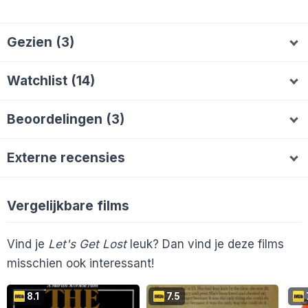
Gezien (3)
jotofilm
Opeiron
MKVII
Watchlist (14)
hoekemafilms
vregje
HyacintLittle
H
V
Beoordelingen (3)
SJoKoReeP
Melvin2000
Hiddenhermit
jotofilm
10
Opeiron
7
MKVII
10
bbplips
FilmOpTvKijker
Lievenchet
AlieB
B
F
L
A
Externe recensies
En 4 anderen...
Vergelijkbare films
Cinemagazine
Vind je
Let's Get Lost
leuk? Dan vind je deze films
misschien ook interessant!
8.1
7.5