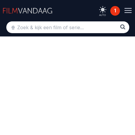
1
AUTO