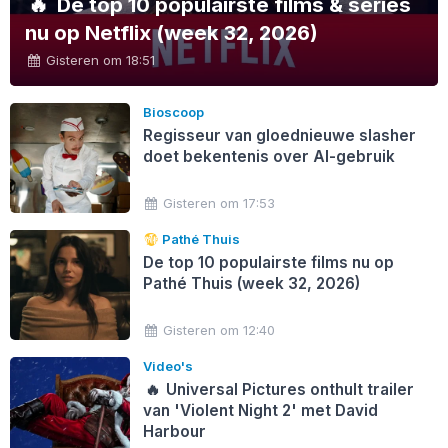
🔥
De top 10 populairste films & series
nu op Netflix (week 32, 2026)
Gisteren om 18:51
Bioscoop
Regisseur van gloednieuwe slasher
doet bekentenis over AI-gebruik
Gisteren om 17:53
Pathé Thuis
De top 10 populairste films nu op
Pathé Thuis (week 32, 2026)
Gisteren om 12:40
Video's
🔥
Universal Pictures onthult trailer
van 'Violent Night 2' met David
Harbour