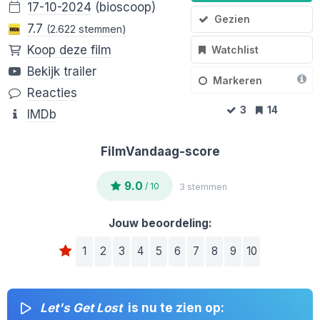
17-10-2024
(bioscoop)
Gezien
7.7
(2.622 stemmen)
Koop deze film
Watchlist
Bekijk trailer
Markeren
Reacties
3
14
IMDb
FilmVandaag-score
9.0
/ 10
3 stemmen
Jouw beoordeling:
1
2
3
4
5
6
7
8
9
10
Let's Get Lost
is nu te zien op: