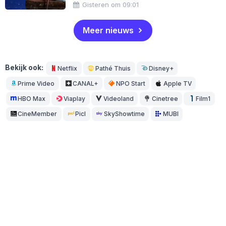
Gisteren om 09:01
Meer nieuws
Bekijk ook:
Netflix
Pathé Thuis
Disney+
Prime Video
CANAL+
NPO Start
Apple TV
HBO Max
Viaplay
Videoland
Cinetree
Film1
CineMember
Picl
SkyShowtime
MUBI