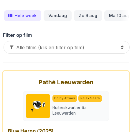
Hele week
Vandaag
Zo 9 aug
Ma 10 aug
Filter op film
Pathé Leeuwarden
Dolby Atmos
Relax Seats
Ruiterskwartier 6a
Leeuwarden
Blue Heron
(2025)