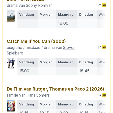
drama van
Sophy Romvari
7.1
Vandaag
Morgen
Maandag
Dinsdag
Woensd
19:00
Catch Me If You Can
(2002)
biografie / misdaad / drama van
Steven
8.1
Spielberg
Vandaag
Morgen
Maandag
Dinsdag
Woensd
15:00
18:45
De Film van Rutger, Thomas en Paco 2
(2026)
familie van
Hans Somers
5.4
Vandaag
Morgen
Maandag
Dinsdag
Woensd
10:15
10:15
12:20
10:15
14:00