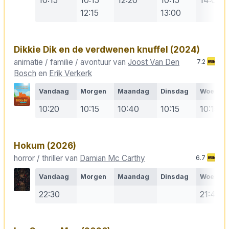
12:15
13:00
Dikkie Dik en de verdwenen knuffel
(2024)
animatie / familie / avontuur van
Joost Van Den
7.2
Bosch
en
Erik Verkerk
Vandaag
Morgen
Maandag
Dinsdag
Woensd
10:20
10:15
10:40
10:15
10:15
Hokum
(2026)
horror / thriller van
Damian Mc Carthy
6.7
Vandaag
Morgen
Maandag
Dinsdag
Woensd
22:30
21:45