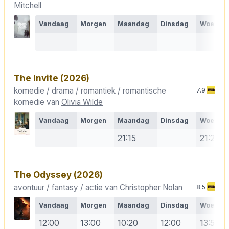
Mitchell
Vandaag
Morgen
Maandag
Dinsdag
Woensd
The Invite
(2026)
komedie / drama / romantiek / romantische
7.9
komedie van
Olivia Wilde
Vandaag
Morgen
Maandag
Dinsdag
Woensd
21:15
21:20
The Odyssey
(2026)
avontuur / fantasy / actie van
Christopher Nolan
8.5
Vandaag
Morgen
Maandag
Dinsdag
Woensd
12:00
13:00
10:20
12:00
13:50