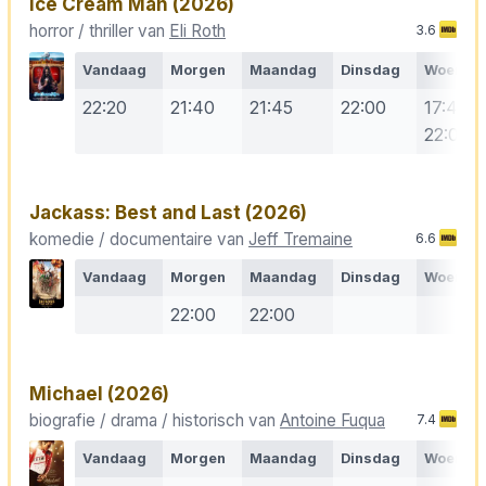
Ice Cream Man
(2026)
horror / thriller van
Eli Roth
3.6
Vandaag
Morgen
Maandag
Dinsdag
Woensd
22:20
21:40
21:45
22:00
17:45
22:00
Jackass: Best and Last
(2026)
komedie / documentaire van
Jeff Tremaine
6.6
Vandaag
Morgen
Maandag
Dinsdag
Woensd
22:00
22:00
Michael
(2026)
biografie / drama / historisch van
Antoine Fuqua
7.4
Vandaag
Morgen
Maandag
Dinsdag
Woensd