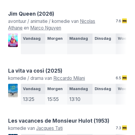
Jim Queen
(2026)
avontuur / animatie / komedie van
Nicolas
7.6
Athane
en
Marco Nguyen
Vandaag
Morgen
Maandag
Dinsdag
Woensd
La vita va così
(2025)
komedie / drama van
Riccardo Milani
6.5
Vandaag
Morgen
Maandag
Dinsdag
Woensd
13:25
15:55
13:10
Les vacances de Monsieur Hulot
(1953)
komedie van
Jacques Tati
7.3