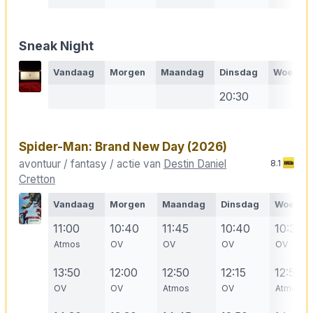
Sneak Night
Vandaag
Morgen
Maandag
Dinsdag
Woensd
20:30
Spider-Man: Brand New Day
(2026)
avontuur / fantasy / actie van
Destin Daniel
8.1
Cretton
Vandaag
Morgen
Maandag
Dinsdag
Woensd
11:00
10:40
11:45
10:40
10:30
Atmos
OV
OV
OV
OV
13:50
12:00
12:50
12:15
12:50
OV
OV
Atmos
OV
Atmos