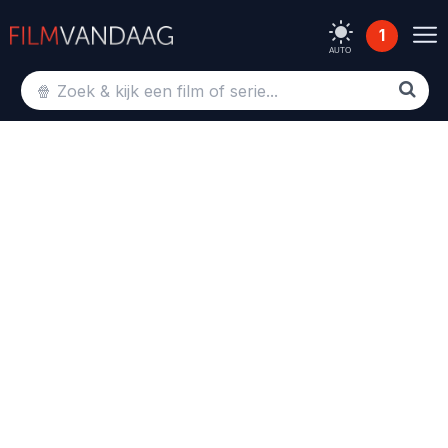
1
AUTO