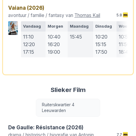
Vaiana
(2026)
avontuur / familie / fantasy van
Thomas Kail
5.8
Vandaag
Morgen
Maandag
Dinsdag
Woensd
11:10
10:40
15:45
10:20
10:50
12:20
16:20
15:15
11:50
17:15
19:00
17:50
18:40
Slieker Film
Ruiterskwartier 4
Leeuwarden
De Gaulle: Résistance
(2026)
drama / historisch / biografie van
Antonin
7.7