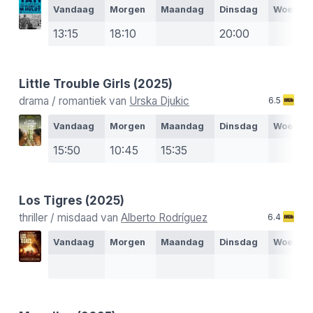
Vandaag
Morgen
Maandag
Dinsdag
Woensd
13:15
18:10
20:00
Little Trouble Girls
(2025)
drama / romantiek van
Urska Djukic
6.5
Vandaag
Morgen
Maandag
Dinsdag
Woensd
15:50
10:45
15:35
Los Tigres
(2025)
thriller / misdaad van
Alberto Rodríguez
6.4
Vandaag
Morgen
Maandag
Dinsdag
Woensd