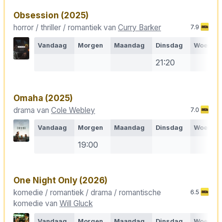
Obsession
(2025)
horror / thriller / romantiek van
Curry Barker
7.9
Vandaag
Morgen
Maandag
Dinsdag
Woensd
21:20
Omaha
(2025)
drama van
Cole Webley
7.0
Vandaag
Morgen
Maandag
Dinsdag
Woensd
19:00
One Night Only
(2026)
komedie / romantiek / drama / romantische
6.5
komedie van
Will Gluck
Vandaag
Morgen
Maandag
Dinsdag
Woensd