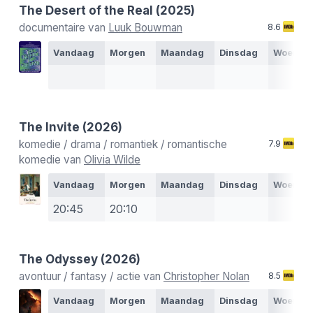
The Desert of the Real
(2025)
documentaire van
Luuk Bouwman
8.6
Vandaag
Morgen
Maandag
Dinsdag
Woensd
The Invite
(2026)
komedie / drama / romantiek / romantische
7.9
komedie van
Olivia Wilde
Vandaag
Morgen
Maandag
Dinsdag
Woensd
20:45
20:10
The Odyssey
(2026)
avontuur / fantasy / actie van
Christopher Nolan
8.5
Vandaag
Morgen
Maandag
Dinsdag
Woensd