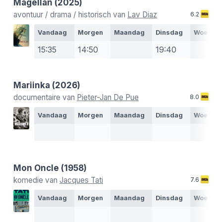
Magellan
(2025)
avontuur / drama / historisch van
Lav Diaz
6.2
Vandaag
Morgen
Maandag
Dinsdag
Woensd
15:35
14:50
19:40
Mariinka
(2026)
documentaire van
Pieter-Jan De Pue
8.0
Vandaag
Morgen
Maandag
Dinsdag
Woensd
Mon Oncle
(1958)
komedie van
Jacques Tati
7.6
Vandaag
Morgen
Maandag
Dinsdag
Woensd