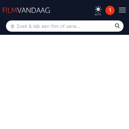
1
AUTO