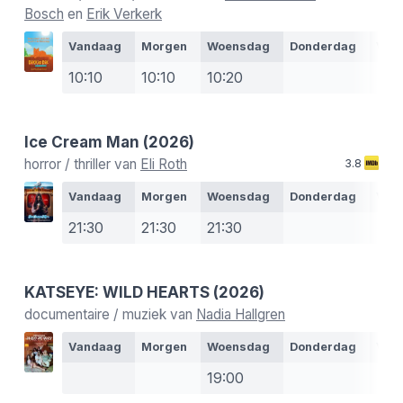
Bosch
en
Erik Verkerk
Vandaag
Morgen
Woensdag
Donderdag
Vrij
10:10
10:10
10:20
Ice Cream Man
(2026)
horror / thriller van
Eli Roth
3.8
Vandaag
Morgen
Woensdag
Donderdag
Vrij
21:30
21:30
21:30
KATSEYE: WILD HEARTS
(2026)
documentaire / muziek van
Nadia Hallgren
Vandaag
Morgen
Woensdag
Donderdag
Vrij
19:00