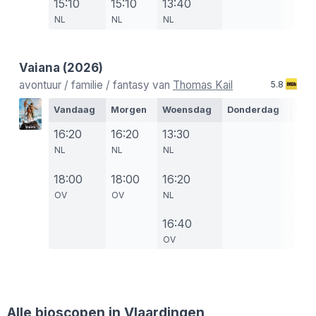
15:10
15:10
13:40
NL
NL
NL
Vaiana
(2026)
avontuur / familie / fantasy van
Thomas Kail
5.8
Vandaag
Morgen
Woensdag
Donderdag
Vrij
16:20
16:20
13:30
NL
NL
NL
18:00
18:00
16:20
OV
OV
NL
16:40
OV
Alle bioscopen in Vlaardingen