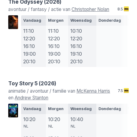
The Odyssey
(2026)
avontuur / fantasy / actie van
Christopher Nolan
8.5
Vandaag
Morgen
Woensdag
Donderdag
Vrij
11:10
11:10
10:10
12:20
12:20
12:20
16:10
16:10
16:10
19:00
19:00
19:10
20:10
20:10
20:10
Toy Story 5
(2026)
animatie / avontuur / familie van
McKenna Harris
7.5
en
Andrew Stanton
Vandaag
Morgen
Woensdag
Donderdag
Vrij
10:20
10:20
10:40
NL
NL
NL