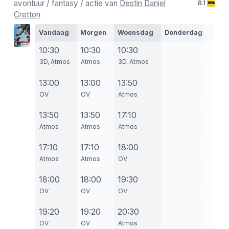
avontuur / fantasy / actie van
Destin Daniel
8.1
Cretton
Vandaag
Morgen
Woensdag
Donderdag
Vrij
10:30
10:30
10:30
3D, Atmos
Atmos
3D, Atmos
13:00
13:00
13:50
OV
OV
Atmos
13:50
13:50
17:10
Atmos
Atmos
Atmos
17:10
17:10
18:00
Atmos
Atmos
OV
18:00
18:00
19:30
OV
OV
OV
19:20
19:20
20:30
OV
OV
Atmos