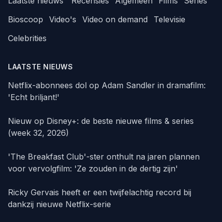
Laatste nieuws
Recensies
Algemeen
Films
Series
Bioscoop
Video's
Video on demand
Televisie
Celebrities
LAATSTE NIEUWS
Netflix-abonnees dol op Adam Sandler in dramafilm:
'Echt briljant!'
Nieuw op Disney+: de beste nieuwe films & series
(week 32, 2026)
'The Breakfast Club'-ster onthult na jaren plannen
voor vervolgfilm: 'Ze zouden in de dertig zijn'
Ricky Gervais heeft er een twijfelachtig record bij
dankzij nieuwe Netflix-serie