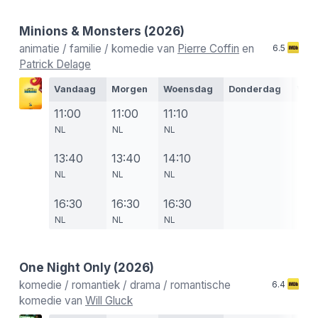
Minions & Monsters
(2026)
animatie / familie / komedie van
Pierre Coffin
en
6.5
Patrick Delage
Vandaag
Morgen
Woensdag
Donderdag
Vrij
11:00
11:00
11:10
NL
NL
NL
13:40
13:40
14:10
NL
NL
NL
16:30
16:30
16:30
NL
NL
NL
One Night Only
(2026)
komedie / romantiek / drama / romantische
6.4
komedie van
Will Gluck