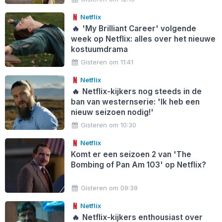
Netflix
🔥
'My Brilliant Career' volgende
week op Netflix: alles over het nieuwe
kostuumdrama
Gisteren om 11:41
Netflix
🔥
Netflix-kijkers nog steeds in de
ban van westernserie: 'Ik heb een
nieuw seizoen nodig!'
Gisteren om 10:30
Netflix
Komt er een seizoen 2 van 'The
Bombing of Pan Am 103' op Netflix?
Gisteren om 09:39
Netflix
🔥
Netflix-kijkers enthousiast over