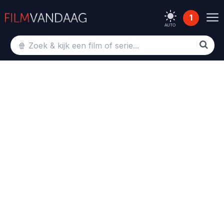
1
AUTO