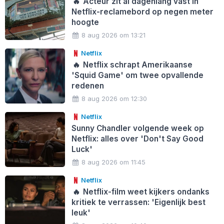
🔥
Acteur zit al dagenlang vast in
Netflix-reclamebord op negen meter
hoogte
8 aug 2026 om 13:21
Netflix
🔥
Netflix schrapt Amerikaanse
'Squid Game' om twee opvallende
redenen
8 aug 2026 om 12:30
Netflix
Sunny Chandler volgende week op
Netflix: alles over 'Don't Say Good
Luck'
8 aug 2026 om 11:45
Netflix
🔥
Netflix-film weet kijkers ondanks
kritiek te verrassen: 'Eigenlijk best
leuk'