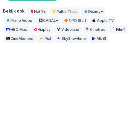
Bekijk ook:
Netflix
Pathé Thuis
Disney+
Prime Video
CANAL+
NPO Start
Apple TV
HBO Max
Viaplay
Videoland
Cinetree
Film1
CineMember
Picl
SkyShowtime
MUBI