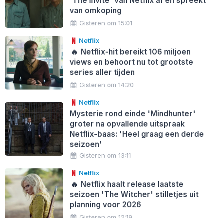
'The Invite' van Netflix af en spreekt
van omkoping
Gisteren om 15:01
Netflix
🔥
Netflix-hit bereikt 106 miljoen
views en behoort nu tot grootste
series aller tijden
Gisteren om 14:20
Netflix
Mysterie rond einde 'Mindhunter'
groter na opvallende uitspraak
Netflix-baas: 'Heel graag een derde
seizoen'
Gisteren om 13:11
Netflix
🔥
Netflix haalt release laatste
seizoen 'The Witcher' stilletjes uit
planning voor 2026
Gisteren om 12:19