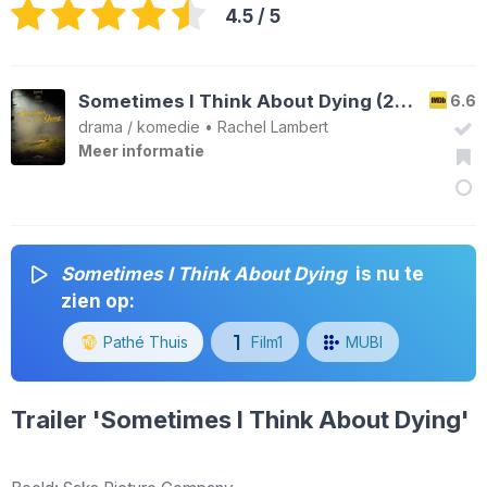
4.5
/ 5
Sometimes I Think About Dying (2023)
6.6
drama
/
komedie
•
Rachel Lambert
Meer informatie
Sometimes I Think About Dying
is nu te
zien op:
Pathé Thuis
Film1
MUBI
Trailer 'Sometimes I Think About Dying'