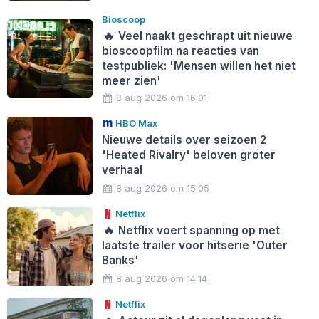
Bioscoop
🔥
Veel naakt geschrapt uit nieuwe
bioscoopfilm na reacties van
testpubliek: 'Mensen willen het niet
meer zien'
8 aug 2026 om 16:01
HBO Max
Nieuwe details over seizoen 2
'Heated Rivalry' beloven groter
verhaal
8 aug 2026 om 15:05
Netflix
🔥
Netflix voert spanning op met
laatste trailer voor hitserie 'Outer
Banks'
8 aug 2026 om 14:14
Netflix