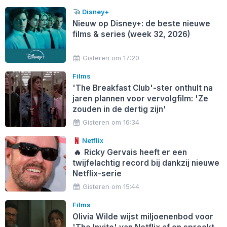
Disney+
Nieuw op Disney+: de beste nieuwe
films & series (week 32, 2026)
Gisteren om 17:20
Films
'The Breakfast Club'-ster onthult na
jaren plannen voor vervolgfilm: 'Ze
zouden in de dertig zijn'
Gisteren om 16:34
Netflix
🔥
Ricky Gervais heeft er een
twijfelachtig record bij dankzij nieuwe
Netflix-serie
Gisteren om 15:44
Films
Olivia Wilde wijst miljoenenbod voor