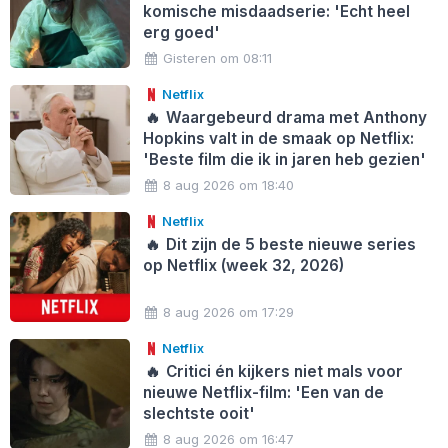
komische misdaadserie: 'Echt heel
erg goed'
Gisteren om 08:11
Netflix
🔥
Waargebeurd drama met Anthony
Hopkins valt in de smaak op Netflix:
'Beste film die ik in jaren heb gezien'
8 aug 2026 om 18:40
Netflix
🔥
Dit zijn de 5 beste nieuwe series
op Netflix (week 32, 2026)
8 aug 2026 om 17:29
Netflix
🔥
Critici én kijkers niet mals voor
nieuwe Netflix-film: 'Een van de
slechtste ooit'
8 aug 2026 om 16:47