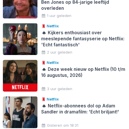
Ben Jones op 84-jarige leeftijd
overleden
1 uur geleden
Netflix
🔥
Kijkers enthousiast over
meeslepende fantasyserie op Netflix:
'Echt fantastisch'
2 uur geleden
Netflix
🔥
Deze week nieuw op Netflix (10 t/m
16 augustus, 2026)
3 uur geleden
Netflix
🔥
Netflix-abonnees dol op Adam
Sandler in dramafilm: 'Echt briljant!'
Gisteren om 18:31