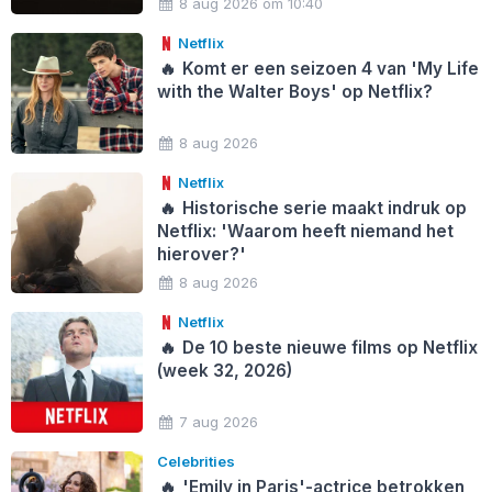
8 aug 2026 om 10:40
Netflix
🔥
Komt er een seizoen 4 van 'My Life
with the Walter Boys' op Netflix?
8 aug 2026
Netflix
🔥
Historische serie maakt indruk op
Netflix: 'Waarom heeft niemand het
hierover?'
8 aug 2026
Netflix
🔥
De 10 beste nieuwe films op Netflix
(week 32, 2026)
7 aug 2026
Celebrities
🔥
'Emily in Paris'-actrice betrokken