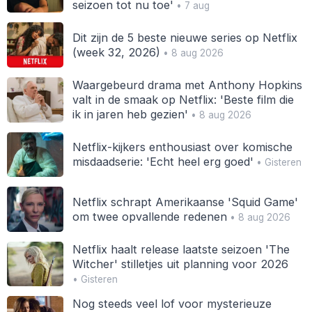
seizoen tot nu toe'
• 7 aug
Dit zijn de 5 beste nieuwe series op Netflix
(week 32, 2026)
• 8 aug 2026
Waargebeurd drama met Anthony Hopkins
valt in de smaak op Netflix: 'Beste film die
ik in jaren heb gezien'
• 8 aug 2026
Netflix-kijkers enthousiast over komische
misdaadserie: 'Echt heel erg goed'
• Gisteren
Netflix schrapt Amerikaanse 'Squid Game'
om twee opvallende redenen
• 8 aug 2026
Netflix haalt release laatste seizoen 'The
Witcher' stilletjes uit planning voor 2026
• Gisteren
Nog steeds veel lof voor mysterieuze