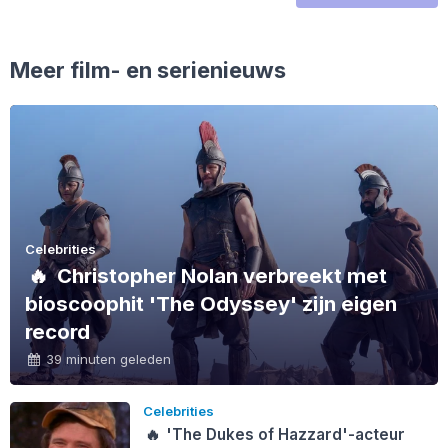
Meer film- en serienieuws
Celebrities
🔥
Christopher Nolan verbreekt met
bioscoophit 'The Odyssey' zijn eigen
record
39 minuten geleden
Celebrities
🔥
'The Dukes of Hazzard'-acteur