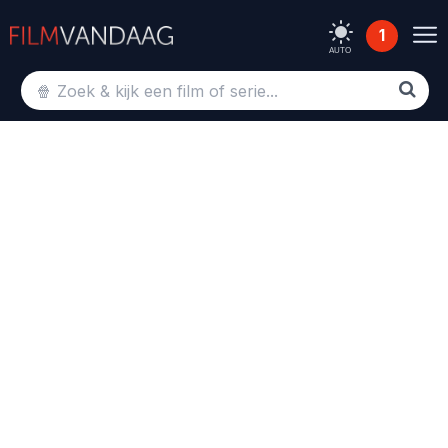
1
AUTO