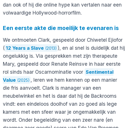
dan ook of hij die online hype kan vertalen naar een
volwaardige Hollywood-horrorfilm.
Een eerste akte die moeilijk te evenaren is
We ontmoeten Clark, gespeeld door Chiwetel Ejiofor
(
12 Years a Slave
), en al snel is duidelijk dat hij
(2013)
ongelukkig is. Via gesprekken met zijn therapeute
Mary, gespeeld door Renate Reinsve in haar eerste
rol sinds haar Oscarnominatie voor
Sentimental
Value
, leren we hem kennen op een manier
(2025)
die fris aanvoelt. Clark is manager van een
meubelwinkel en het is daar dat hij de Backrooms
vindt: een eindeloos doolhof van zo goed als lege
kamers met een sfeer waar je ongemakkelijk van
wordt. Onder begeleiding van een zeer nare (en
daarmee zeer goede) score van Edo Van Breemen