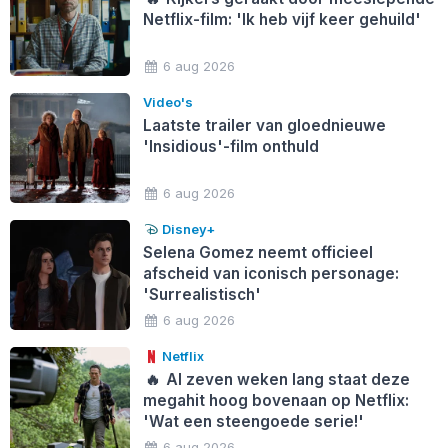
Netflix-film: 'Ik heb vijf keer gehuild'
6 aug 2026
Video's
Laatste trailer van gloednieuwe
'Insidious'-film onthuld
6 aug 2026
Disney+
Selena Gomez neemt officieel
afscheid van iconisch personage:
'Surrealistisch'
6 aug 2026
Netflix
🔥
Al zeven weken lang staat deze
megahit hoog bovenaan op Netflix:
'Wat een steengoede serie!'
6 aug 2026