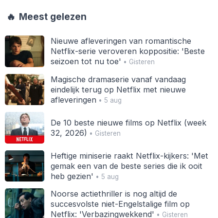
🔥
Meest gelezen
Nieuwe afleveringen van romantische
Netflix-serie veroveren koppositie: 'Beste
seizoen tot nu toe'
• Gisteren
Magische dramaserie vanaf vandaag
eindelijk terug op Netflix met nieuwe
afleveringen
• 5 aug
De 10 beste nieuwe films op Netflix (week
32, 2026)
• Gisteren
Heftige miniserie raakt Netflix-kijkers: 'Met
gemak een van de beste series die ik ooit
heb gezien'
• 5 aug
Noorse actiethriller is nog altijd de
succesvolste niet-Engelstalige film op
Netflix: 'Verbazingwekkend'
• Gisteren