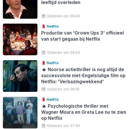
leeftijd overleden
Gisteren om 09:40
Netflix
Productie van 'Grown Ups 3' officieel
van start gegaan bij Netflix
Gisteren om 09:05
Netflix
🔥
Noorse actiethriller is nog altijd de
succesvolste niet-Engelstalige film op
Netflix: 'Verbazingwekkend'
Gisteren om 08:19
Netflix
🔥
Psychologische thriller met
Wagner Moura en Greta Lee nu te zien
op Netflix
Gisteren om 07:30