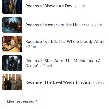
Recensie 'Disclosure Day'
• 9 jun
Recensie 'Masters of the Universe'
• 2 jun
Recensie 'Kill Bill: The Whole Bloody Affair'
• 27 mei
Recensie 'Star Wars: The Mandalorian &
Grogu'
• 19 mei
Recensie 'The Devil Wears Prada 2'
• 29 apr
Meer recensies