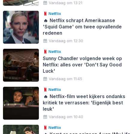
Vandaag om 13:21
Netflix
🔥
Netflix schrapt Amerikaanse
'Squid Game' om twee opvallende
redenen
Vandaag om 12:30
Netflix
Sunny Chandler volgende week op
Netflix: alles over 'Don't Say Good
Luck'
Vandaag om 11:45
Netflix
🔥
Netflix-film weet kijkers ondanks
kritiek te verrassen: 'Eigenlijk best
leuk'
Vandaag om 10:40
Netflix