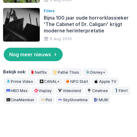
Films
Bijna 100 jaar oude horrorklassieker
'The Cabinet of Dr. Caligari' krijgt
moderne herinterpretatie
6 aug 2026
Nog meer nieuws
Bekijk ook:
Netflix
Pathé Thuis
Disney+
Prime Video
CANAL+
NPO Start
Apple TV
HBO Max
Viaplay
Videoland
Cinetree
Film1
CineMember
Picl
SkyShowtime
MUBI