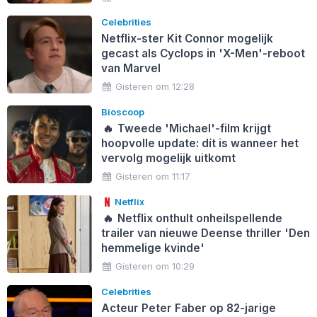
Celebrities
Netflix-ster Kit Connor mogelijk
gecast als Cyclops in 'X-Men'-reboot
van Marvel
Gisteren om 12:28
Bioscoop
🔥
Tweede 'Michael'-film krijgt
hoopvolle update: dít is wanneer het
vervolg mogelijk uitkomt
Gisteren om 11:17
Netflix
🔥
Netflix onthult onheilspellende
trailer van nieuwe Deense thriller 'Den
hemmelige kvinde'
Gisteren om 10:29
Celebrities
Acteur Peter Faber op 82-jarige