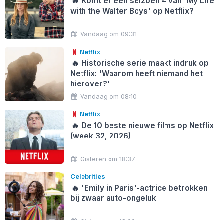
🔥
Komt er een seizoen 4 van 'My Life
with the Walter Boys' op Netflix?
Vandaag om 09:31
Netflix
🔥
Historische serie maakt indruk op
Netflix: 'Waarom heeft niemand het
hierover?'
Vandaag om 08:10
Netflix
🔥
De 10 beste nieuwe films op Netflix
(week 32, 2026)
Gisteren om 18:37
Celebrities
🔥
'Emily in Paris'-actrice betrokken
bij zwaar auto-ongeluk