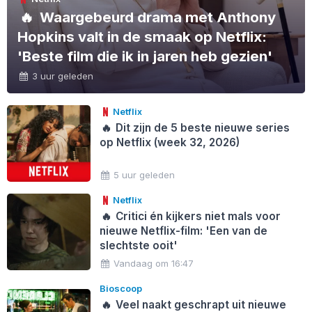
🔥
Waargebeurd drama met Anthony
Hopkins valt in de smaak op Netflix:
'Beste film die ik in jaren heb gezien'
3 uur geleden
Netflix
🔥
Dit zijn de 5 beste nieuwe series
op Netflix (week 32, 2026)
5 uur geleden
Netflix
🔥
Critici én kijkers niet mals voor
nieuwe Netflix-film: 'Een van de
slechtste ooit'
Vandaag om 16:47
Bioscoop
🔥
Veel naakt geschrapt uit nieuwe