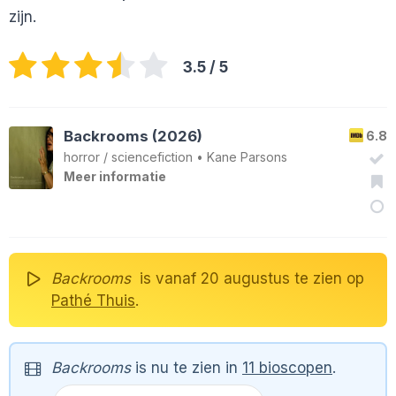
zijn.
3.5
/ 5
Backrooms (2026)
6.8
horror
/
sciencefiction
•
Kane Parsons
Meer informatie
Backrooms
is vanaf 20 augustus te zien op
Pathé Thuis
.
Backrooms
is nu te zien in
11 bioscopen
.