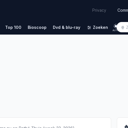
Comm
Privacy
Top 100
Bioscoop
Dvd & blu-ray
Zoeken
AUTO
