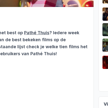
het best op
Pathé Thuis
? Iedere week
an de best bekeken films op de
taande lijst check je welke tien films het
 gebruikers van Pathé Thuis!
V