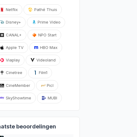
Netflix
Pathé Thuis
Disney+
Prime Video
CANAL+
NPO Start
Apple TV
HBO Max
Viaplay
Videoland
Cinetree
Film1
CineMember
Picl
SkyShowtime
MUBI
aatste beoordelingen