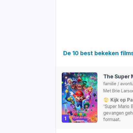
De 10 best bekeken film
The Super 
familie
/
avont
Met
Brie Larso
Kijk op Pa
'Super Mario 
gevangen geho
1
formaat.