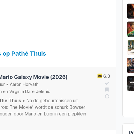
s op Pathé Thuis
6.3
Mario Galaxy Movie (2026)
uur
•
Aaron Horvath
n
en
Virginia Dare Jelenic
thé Thuis
• Na de gebeurtenissen uit
Bros: The Movie' wordt de schurk Bowser
uden door Mario en Luigi in een piepklein
Po