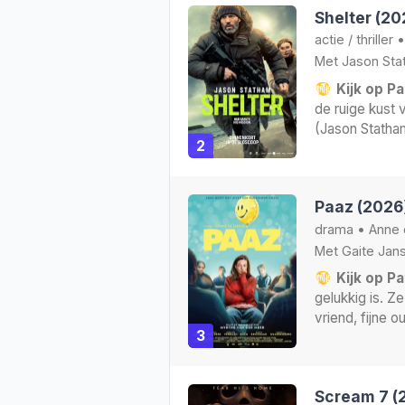
Shelter (20
actie
/
thriller
Met
Jason Sta
Kijk op Pa
de ruige kust
(Jason Statha
2
Paaz (2026
drama
•
Anne 
Met
Gaite Jan
Kijk op Pa
gelukkig is. Z
vriend, fijne o
3
Scream 7 (