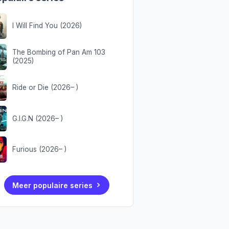
I Will Find You (2026)
The Bombing of Pan Am 103
(2025)
Ride or Die (2026– )
G.I.G.N (2026– )
Furious (2026– )
Meer populaire series