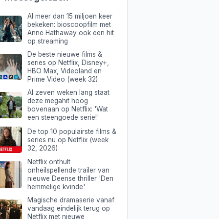
Al meer dan 15 miljoen keer
bekeken: bioscoopfilm met
Anne Hathaway ook een hit
op streaming
De beste nieuwe films &
series op Netflix, Disney+,
HBO Max, Videoland en
Prime Video (week 32)
Al zeven weken lang staat
deze megahit hoog
bovenaan op Netflix: 'Wat
een steengoede serie!'
De top 10 populairste films &
series nu op Netflix (week
32, 2026)
Netflix onthult
onheilspellende trailer van
nieuwe Deense thriller 'Den
hemmelige kvinde'
Magische dramaserie vanaf
vandaag eindelijk terug op
Netflix met nieuwe