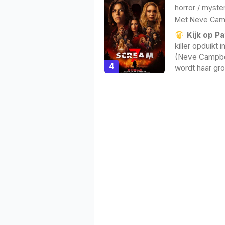
horror
/
myste
Met
Neve Cam
Kijk op Pa
killer opduikt 
(Neve Campbel
4
wordt haar gro