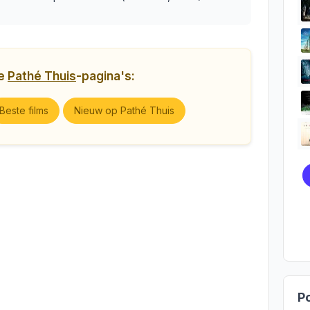
ge
Pathé Thuis
-pagina's:
Beste films
Nieuw op Pathé Thuis
Po