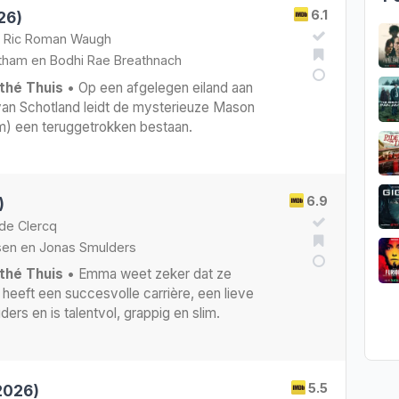
6.1
26)
•
Ric Roman Waugh
tham
en
Bodhi Rae Breathnach
thé Thuis
• Op een afgelegen eiland aan
 van Schotland leidt de mysterieuze Mason
m) een teruggetrokken bestaan.
6.9
)
de Clercq
sen
en
Jonas Smulders
thé Thuis
• Emma weet zeker dat ze
e heeft een succesvolle carrière, een lieve
uders en is talentvol, grappig en slim.
5.5
2026)