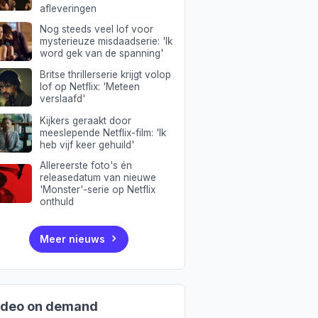
afleveringen
Nog steeds veel lof voor
mysterieuze misdaadserie: 'Ik
word gek van de spanning'
Britse thrillerserie krijgt volop
lof op Netflix: 'Meteen
verslaafd'
Kijkers geraakt door
meeslepende Netflix-film: 'Ik
heb vijf keer gehuild'
Allereerste foto's én
releasedatum van nieuwe
'Monster'-serie op Netflix
onthuld
Meer nieuws
ideo on demand