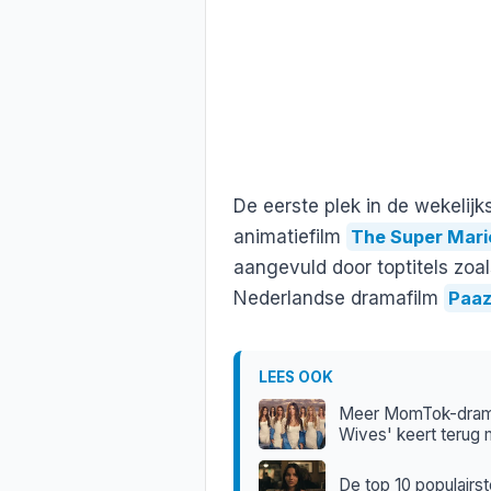
De eerste plek in de wekelijk
animatiefilm
The Super Mari
aangevuld door toptitels zoals
Nederlandse dramafilm
Paa
LEES OOK
Meer MomTok-drama
Wives' keert terug 
De top 10 populairs