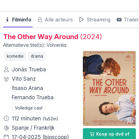
Filminfo
Alle acteurs
Streaming
Traile
The Other Way Around
(2024)
Alternatieve titel(s): Volveréis
komedie
drama
Jonás Trueba
Vito Sanz
Itsaso Arana
Fernando Trueba
Volledige cast
112 minuten
(1u52m)
Spanje
/
Frankrijk
Koop op dvd of
17-04-2025
(bioscoop)