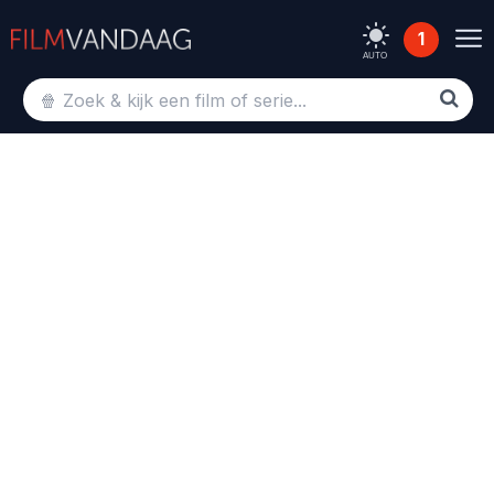
1
AUTO