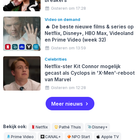
Breakers'
Gisteren om 17:28
Video on demand
🔥
De beste nieuwe films & series op
Netflix, Disney+, HBO Max, Videoland
en Prime Video (week 32)
Gisteren om 13:59
Celebrities
Netflix-ster Kit Connor mogelijk
gecast als Cyclops in 'X-Men'-reboot
van Marvel
Gisteren om 12:28
Meer nieuws
Bekijk ook:
Netflix
Pathé Thuis
Disney+
Prime Video
CANAL+
NPO Start
Apple TV