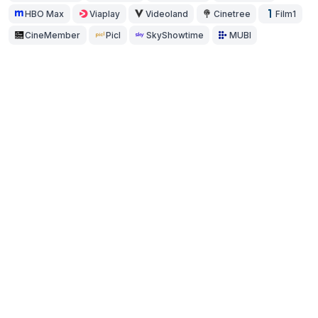
HBO Max
Viaplay
Videoland
Cinetree
Film1
CineMember
Picl
SkyShowtime
MUBI