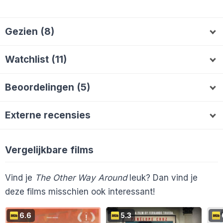
Gezien (8)
DaantjeFilm
tbouwh
Senden
D
T
S
Watchlist (11)
marczeldenthuis
eastrtp
ericsantos
M
E
Melvin2000
MargreetJi
Icky
Projector
M
I
P
jotofilm
filmhuijsje
F
Beoordelingen (5)
BigBossie68
Cobus74
FantaGirl
VeraF
B
C
F
V
tbouwh
7
eastrtp
4
ericsantos
5
T
E
KarlijnvanBo
Wamb
K
W
Externe recensies
jotofilm
6
filmhuijsje
5
F
En 1 ander...
Vergelijkbare films
Cinemagazine
Vind je
The Other Way Around
leuk? Dan vind je
deze films misschien ook interessant!
6.6
5.3