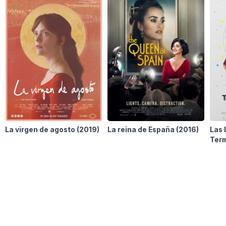
La virgen de agosto
(2019)
La reina de España
(2016)
Las 
Ter