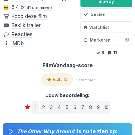
blu-ray
6.4
(2.141 stemmen)
Gezien
Koop deze film
Bekijk trailer
Watchlist
Reacties
Markeren
IMDb
8
11
FilmVandaag-score
5.4
/ 10
5 stemmen
Jouw beoordeling:
1
2
3
4
5
6
7
8
9
10
The Other Way Around
is nu te zien op: