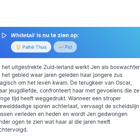
Whitetail
is nu te zien op:
Pathé Thuis
Picl
n het uitgestrekte Zuid-Ierland werkt Jen als boswachter
n het gebied waar jaren geleden haar jongere zus
ragisch om het leven kwam. De terugkeer van Oscar,
aar jeugdliefde, confronteert haar met gevoelens die ze
ange tijd heeft weggedrukt. Wanneer een stroper
ewelddadige sporen achterlaat, vervaagt de scheidslijn
ussen verleden en heden en wordt Jen gedwongen
nder ogen te zien wat haar al die jaren heeft
chtervolgd.