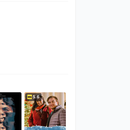
5.6
6.6
5.4