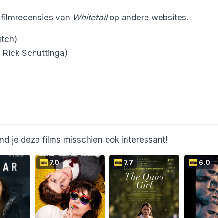
e filmrecensies van
Whitetail
op andere websites.
tch)
 Rick Schuttinga)
nd je deze films misschien ook interessant!
7.0
7.7
6.0