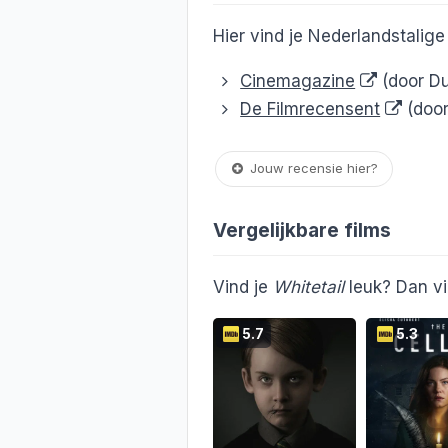
Hier vind je Nederlandstalig
Cinemagazine
(door Du
De Filmrecensent
(door
Jouw recensie hier?
Vergelijkbare films
Vind je
Whitetail
leuk? Dan vi
5.7
5.3