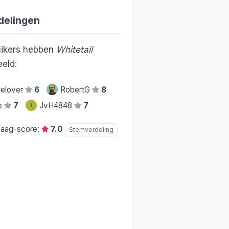
delingen
ikers hebben
Whitetail
eld:
elover
6
RobertG
8
ie
7
JvH4848
7
J
daag-score:
7.0
Stemverdeling