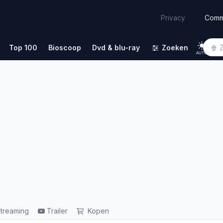
Comm
Privacy
Top 100
Bioscoop
Dvd & blu-ray
Zoeken
AUTO
treaming
Trailer
Kopen