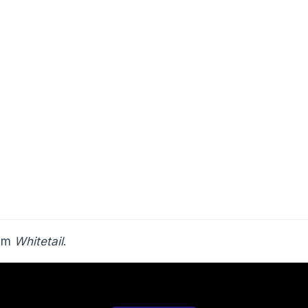
ilm
Whitetail
.