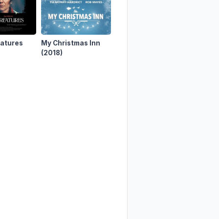
eatures
My Christmas Inn
Narcosis
(2022)
In the D
(2018)
(2012)