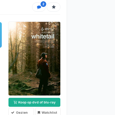
2
Koop op dvd of blu-ray
Gezien
Watchlist