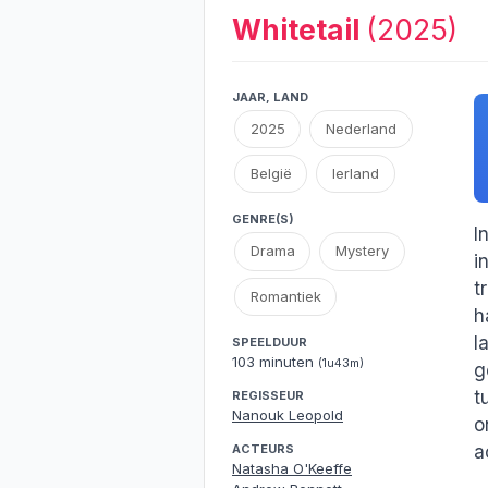
Whitetail
(2025)
JAAR, LAND
2025
Nederland
België
Ierland
GENRE(S)
I
Drama
Mystery
i
t
Romantiek
h
l
SPEELDUUR
103 minuten
(1u43m)
g
t
REGISSEUR
Nanouk Leopold
o
ACTEURS
a
Natasha O'Keeffe