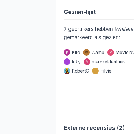
Gezien-lijst
7
gebruikers hebben
Whitetai
gemarkeerd als gezien:
Kiro
Wamb
Movielo
K
W
M
Icky
marczeldenthuis
I
M
RobertG
Hilvie
H
Externe recensies (2)