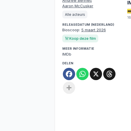
Andrew Bennett
I
Aaron McCusker
Alle acteurs
1
RELEASEDATUM (NEDERLAND)
Bioscoop:
5 maart 2026
Koop deze film
MEER INFORMATIE
IMDb
DELEN
Facebook
WhatsApp
X
Threa
Deel