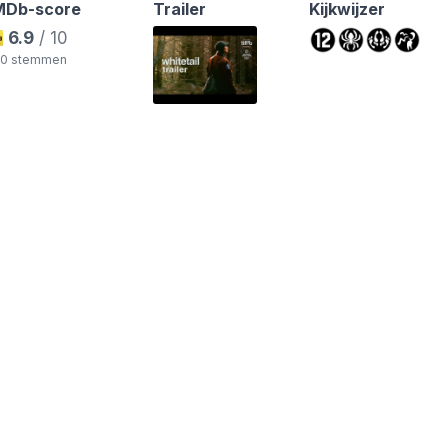
MDb-score
Trailer
Kijkwijzer
6.9
/ 10
60 stemmen
ds