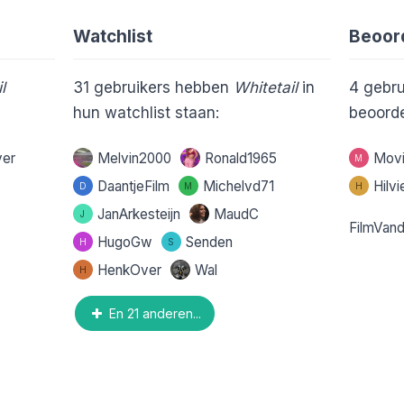
Watchlist
Beoor
l
31
gebruikers hebben
Whitetail
in
4
gebru
hun watchlist staan:
beoorde
ver
Melvin2000
Ronald1965
Movi
M
DaantjeFilm
Michelvd71
Hilv
D
M
H
JanArkesteijn
MaudC
J
FilmVan
HugoGw
Senden
H
S
HenkOver
Wal
H
En 21 anderen...