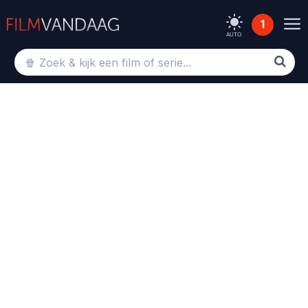
1
AUTO