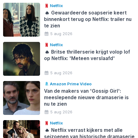
Netflix
🔥
Gewaardeerde soapserie keert
binnenkort terug op Netflix: trailer nu
te zien
5 aug 2026
Netflix
🔥
Britse thrillerserie krijgt volop lof
op Netflix: 'Meteen verslaafd'
5 aug 2026
Amazon Prime Video
Van de makers van 'Gossip Girl':
meeslepende nieuwe dramaserie is
nu te zien
5 aug 2026
Netflix
🔥
Netflix verrast kijkers met alle
seizoenen van historische dramaserie