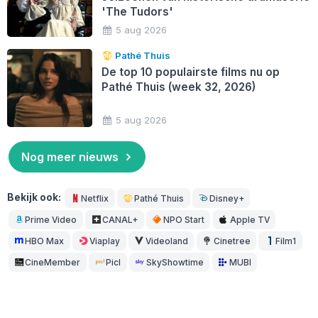
'The Tudors'
5 aug 2026
Pathé Thuis
De top 10 populairste films nu op
Pathé Thuis (week 32, 2026)
5 aug 2026
Nog meer nieuws
Bekijk ook:
Netflix
Pathé Thuis
Disney+
Prime Video
CANAL+
NPO Start
Apple TV
HBO Max
Viaplay
Videoland
Cinetree
Film1
CineMember
Picl
SkyShowtime
MUBI