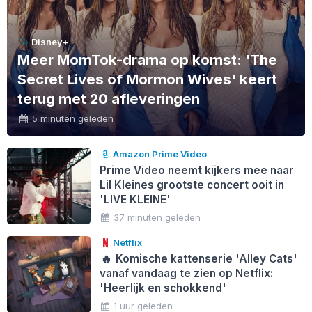
Disney+
Meer MomTok-drama op komst: 'The
Secret Lives of Mormon Wives' keert
terug met 20 afleveringen
5 minuten geleden
Amazon Prime Video
Prime Video neemt kijkers mee naar
Lil Kleines grootste concert ooit in
'LIVE KLEINE'
37 minuten geleden
Netflix
🔥
Komische kattenserie 'Alley Cats'
vanaf vandaag te zien op Netflix:
'Heerlijk en schokkend'
1 uur geleden