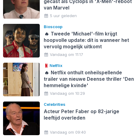
gecast als Cyclops in 'X-Men'-reboot
van Marvel
5 uur geleden
Bioscoop
🔥
Tweede 'Michael'-film krijgt
hoopvolle update: dít is wanneer het
vervolg mogelijk uitkomt
Vandaag om 11:17
Netflix
🔥
Netflix onthult onheilspellende
trailer van nieuwe Deense thriller 'Den
hemmelige kvinde'
Vandaag om 10:29
Celebrities
Acteur Peter Faber op 82-jarige
leeftijd overleden
Vandaag om 09:40