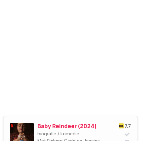
Baby Reindeer (2024)
7.7
biografie
/
komedie
Met
Richard Gadd
en
Jessica