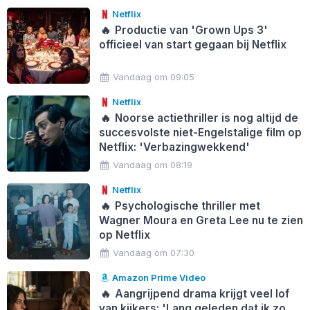
Netflix
🔥
Productie van 'Grown Ups 3'
officieel van start gegaan bij Netflix
Vandaag om 09:05
Netflix
🔥
Noorse actiethriller is nog altijd de
succesvolste niet-Engelstalige film op
Netflix: 'Verbazingwekkend'
Vandaag om 08:19
Netflix
🔥
Psychologische thriller met
Wagner Moura en Greta Lee nu te zien
op Netflix
Vandaag om 07:30
Amazon Prime Video
🔥
Aangrijpend drama krijgt veel lof
van kijkers: 'Lang geleden dat ik zo