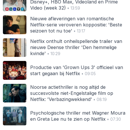
Disney+, HBO Max, Videoland en Prime
Video (week 32)
• 13:59
Nieuwe afleveringen van romantische
Netflix-serie veroveren koppositie: 'Beste
seizoen tot nu toe'
• 13:17
Netflix onthult onheilspellende trailer van
nieuwe Deense thriller 'Den hemmelige
kvinde'
• 10:29
Productie van 'Grown Ups 3' officieel van
start gegaan bij Netflix
• 09:05
Noorse actiethriller is nog altijd de
succesvolste niet-Engelstalige film op
Netflix: 'Verbazingwekkend'
• 08:19
Psychologische thriller met Wagner Moura
en Greta Lee nu te zien op Netflix
• 07:30