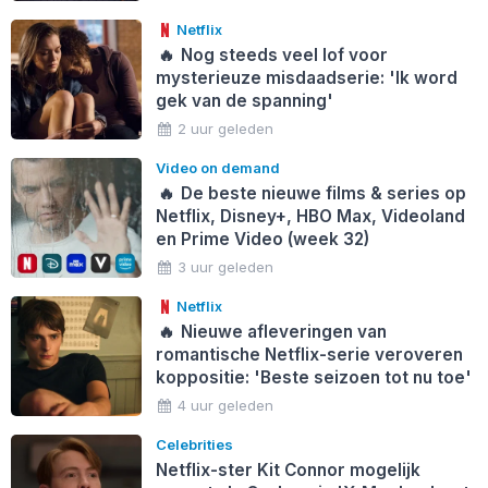
Netflix
🔥
Nog steeds veel lof voor
mysterieuze misdaadserie: 'Ik word
gek van de spanning'
2 uur geleden
Video on demand
🔥
De beste nieuwe films & series op
Netflix, Disney+, HBO Max, Videoland
en Prime Video (week 32)
3 uur geleden
Netflix
🔥
Nieuwe afleveringen van
romantische Netflix-serie veroveren
koppositie: 'Beste seizoen tot nu toe'
4 uur geleden
Celebrities
Netflix-ster Kit Connor mogelijk