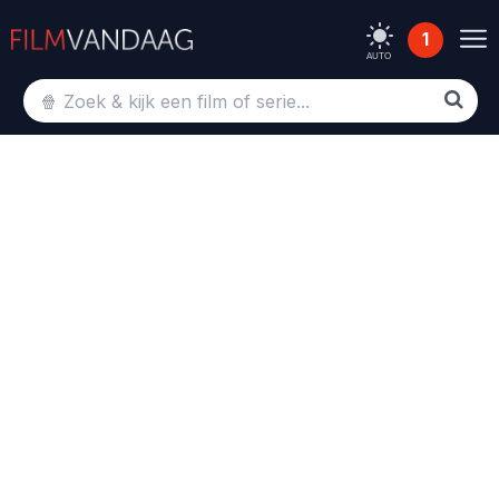
1
AUTO