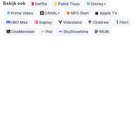
Bekijk ook:
Netflix
Pathé Thuis
Disney+
Prime Video
CANAL+
NPO Start
Apple TV
HBO Max
Viaplay
Videoland
Cinetree
Film1
CineMember
Picl
SkyShowtime
MUBI