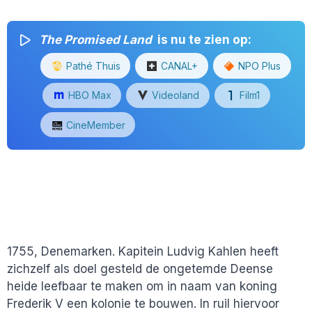
The Promised Land
is nu te zien op:
Pathé Thuis
CANAL+
NPO Plus
HBO Max
Videoland
Film1
CineMember
1755, Denemarken. Kapitein Ludvig Kahlen heeft
zichzelf als doel gesteld de ongetemde Deense
heide leefbaar te maken om in naam van koning
Frederik V een kolonie te bouwen. In ruil hiervoor