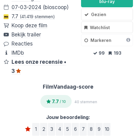
blu-ray
07-03-2024
(bioscoop)
Gezien
7.7
(41.419 stemmen)
Koop deze film
Watchlist
Bekijk trailer
Markeren
Reacties
IMDb
99
193
Lees onze recensie •
3
FilmVandaag-score
7.7
/ 10
40 stemmen
Jouw beoordeling:
1
2
3
4
5
6
7
8
9
10