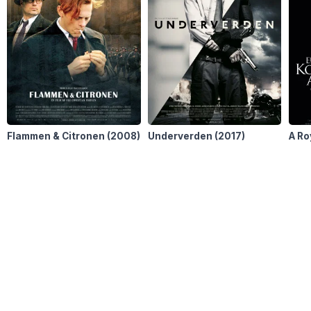
Flammen & Citronen
(2008)
Underverden
(2017)
A Ro