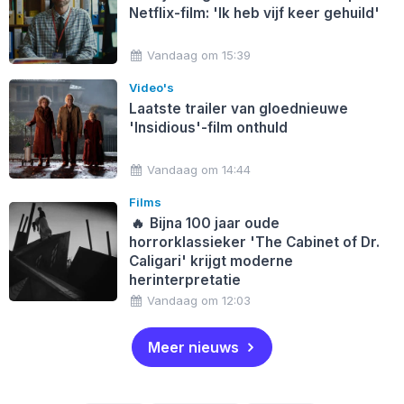
Netflix-film: 'Ik heb vijf keer gehuild'
Vandaag om 15:39
Video's
Laatste trailer van gloednieuwe
'Insidious'-film onthuld
Vandaag om 14:44
Films
🔥
Bijna 100 jaar oude
horrorklassieker 'The Cabinet of Dr.
Caligari' krijgt moderne
herinterpretatie
Vandaag om 12:03
Meer nieuws