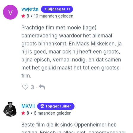
vwjetta
⭐️ Bijdrager
+1
V
9
•
10 maanden geleden
Prachtige film met mooie (lage)
cameravoering waardoor het allemaal
groots binnenkomt. En Mads Mikkelsen, ja
hij is goed, maar ook hij heeft een groots,
bijna episch, verhaal nodig, en dat samen
met het geluid maakt het tot een grootse
film.
3
MKVII
🏆 Topgebruiker
8
•
6 maanden geleden
Beste film die ik sinds Oppenheimer heb
gezien. Episch in alles: plot, cameravoering,