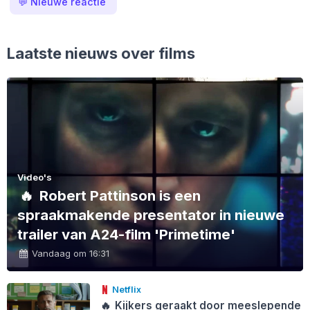
💬
Nieuwe reactie
Laatste nieuws over films
Video's
🔥
Robert Pattinson is een
spraakmakende presentator in nieuwe
trailer van A24-film 'Primetime'
Vandaag om 16:31
Netflix
🔥
Kijkers geraakt door meeslepende