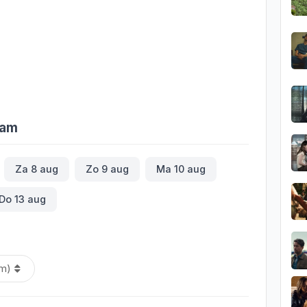
dam
Za 8 aug
Zo 9 aug
Ma 10 aug
Do 13 aug