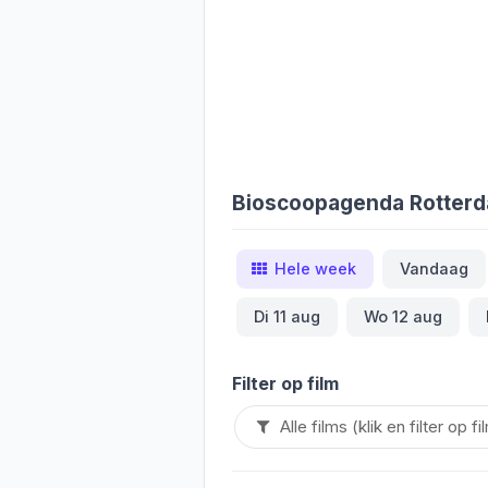
Bioscoopagenda Rotter
Hele week
Vandaag
Di 11 aug
Wo 12 aug
Filter op film