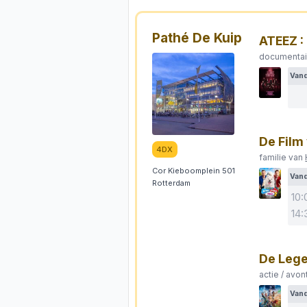
Pathé De Kuip
ATEEZ :
documentai
Van
De Film
4DX
familie van
Cor Kieboomplein 501
Van
Rotterdam
10:
14:
De Lege
actie / avon
Van