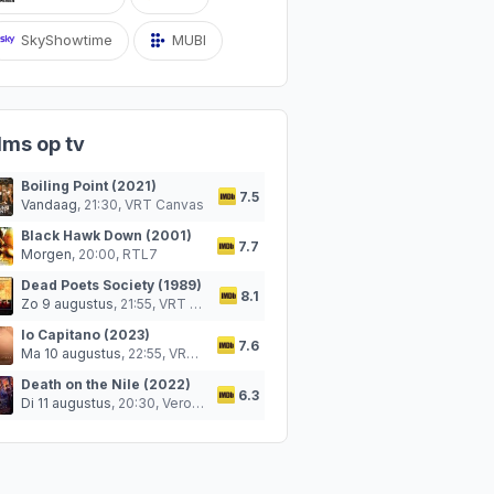
SkyShowtime
MUBI
lms op tv
Boiling Point (2021)
7.5
Vandaag
, 21:30,
VRT Canvas
Black Hawk Down (2001)
7.7
Morgen
, 20:00,
RTL7
Dead Poets Society (1989)
8.1
Zo 9 augustus
, 21:55,
VRT Canvas
Io Capitano (2023)
7.6
Ma 10 augustus
, 22:55,
VRT Canvas
Death on the Nile (2022)
6.3
Di 11 augustus
, 20:30,
Veronica