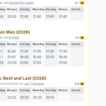
ller van
Damian Mc Carthy
6.7
daag
Morgen
Zondag
Maandag
Dinsdag
Woensdag
Donderdag
:50
22:50
21:40
21:40
21:40
21:40
eam Man
(2026)
ller van
Eli Roth
3.6
daag
Morgen
Zondag
Maandag
Dinsdag
Woensdag
Donderdag
40
16:40
17:30
17:30
17:30
17:30
00
21:00
19:40
19:40
21:50
19:40
:25
23:30
21:50
21:50
21:50
: Best and Last
(2026)
documentaire van
Jeff Tremaine
6.6
daag
Morgen
Zondag
Maandag
Dinsdag
Woensdag
Donderdag
23:25
20:25
20:25
20:15