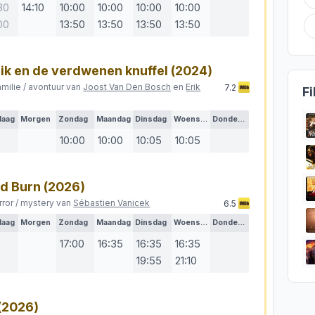
30
14:10
10:00
10:00
10:00
10:00
00
13:50
13:50
13:50
13:50
Dik en de verdwenen knuffel
(2024)
amilie / avontuur van
Joost Van Den Bosch
en
Erik
7.2
Fi
daag
Morgen
Zondag
Maandag
Dinsdag
Woensdag
Donderdag
10:00
10:00
10:05
10:05
ad Burn
(2026)
rror / mystery van
Sébastien Vanicek
6.5
daag
Morgen
Zondag
Maandag
Dinsdag
Woensdag
Donderdag
17:00
16:35
16:35
16:35
19:55
21:10
(2026)