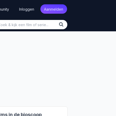
unity
Inloggen
Aanmelden
lms in de bioscoop