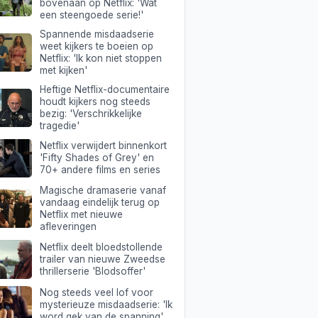
bovenaan op Netflix: 'Wat
een steengoede serie!'
Spannende misdaadserie
weet kijkers te boeien op
Netflix: 'Ik kon niet stoppen
met kijken'
Heftige Netflix-documentaire
houdt kijkers nog steeds
bezig: 'Verschrikkelijke
tragedie'
Netflix verwijdert binnenkort
'Fifty Shades of Grey' en
70+ andere films en series
Magische dramaserie vanaf
vandaag eindelijk terug op
Netflix met nieuwe
afleveringen
Netflix deelt bloedstollende
trailer van nieuwe Zweedse
thrillerserie 'Blodsoffer'
Nog steeds veel lof voor
mysterieuze misdaadserie: 'Ik
word gek van de spanning'