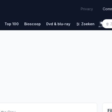
Comm
Privacy
Top 100
Bioscoop
Dvd & blu-ray
Zoeken
AUTO
Fi