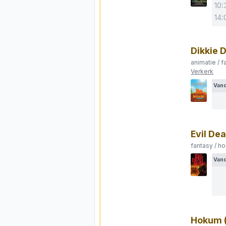
10:
14:
Dikkie 
animatie / f
Verkerk
Van
Evil De
fantasy / ho
Van
Hokum