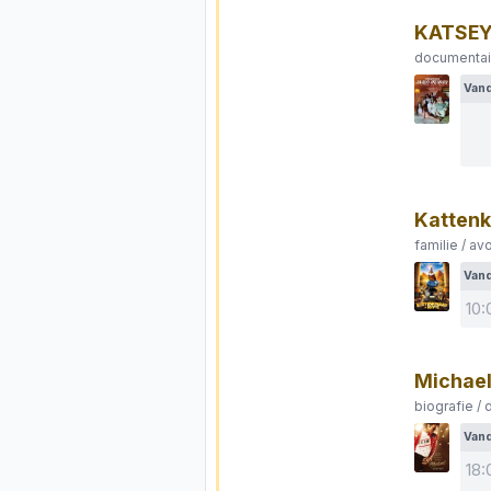
KATSEY
documentai
Van
Kattenk
familie / av
Van
10:
Michae
biografie / 
Van
18: