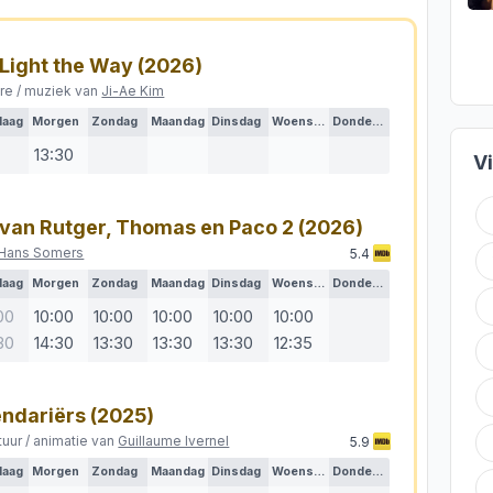
 Light the Way
(2026)
re / muziek van
Ji-Ae Kim
daag
Morgen
Zondag
Maandag
Dinsdag
Woensdag
Donderdag
13:30
V
 van Rutger, Thomas en Paco 2
(2026)
Hans Somers
5.4
daag
Morgen
Zondag
Maandag
Dinsdag
Woensdag
Donderdag
00
10:00
10:00
10:00
10:00
10:00
30
14:30
13:30
13:30
13:30
12:35
ndariërs
(2025)
tuur / animatie van
Guillaume Ivernel
5.9
daag
Morgen
Zondag
Maandag
Dinsdag
Woensdag
Donderdag