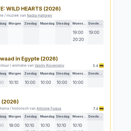
E: WILD HEARTS
(2026)
re / muziek van
Nadia Hallgren
daag
Morgen
Zondag
Maandag
Dinsdag
Woensdag
Donderdag
19:00
19:00
20:20
waad in Egypte
(2026)
ontuur / animatie van
Vasiliy Rovenskiy
5.4
daag
Morgen
Zondag
Maandag
Dinsdag
Woensdag
Donderdag
00
10:10
10:00
10:00
10:00
10:00
l
(2026)
drama / historisch van
Antoine Fuqua
7.4
daag
Morgen
Zondag
Maandag
Dinsdag
Woensdag
Donderdag
00
18:00
10:10
10:10
10:10
10:10