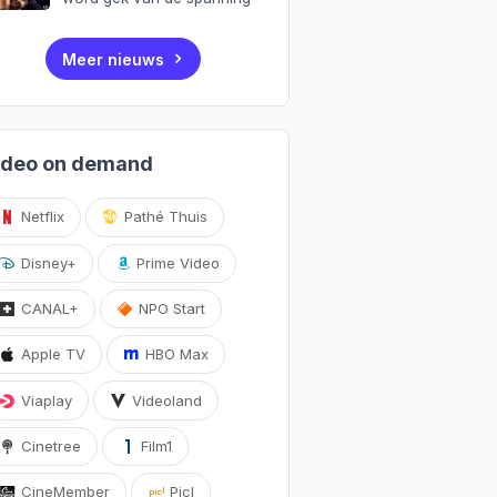
Meer nieuws
ideo on demand
Netflix
Pathé Thuis
Disney+
Prime Video
CANAL+
NPO Start
Apple TV
HBO Max
Viaplay
Videoland
Cinetree
Film1
CineMember
Picl