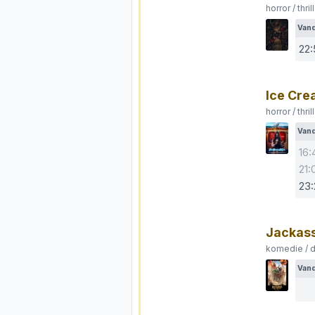
horror / thri
Van
22
Ice Cr
horror / thri
Van
16:
21:
23
Jackass
komedie / 
Van