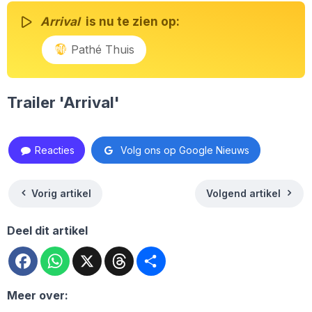
Arrival
is nu te zien op:
Pathé Thuis
Trailer 'Arrival'
Reacties
Volg ons op Google Nieuws
Vorig artikel
Volgend artikel
Deel dit artikel
Facebook
WhatsApp
X
Threads
Deel
Meer over: