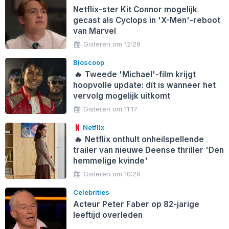
Netflix-ster Kit Connor mogelijk
gecast als Cyclops in 'X-Men'-reboot
van Marvel
Gisteren om 12:28
Bioscoop
🔥
Tweede 'Michael'-film krijgt
hoopvolle update: dít is wanneer het
vervolg mogelijk uitkomt
Gisteren om 11:17
Netflix
🔥
Netflix onthult onheilspellende
trailer van nieuwe Deense thriller 'Den
hemmelige kvinde'
Gisteren om 10:29
Celebrities
Acteur Peter Faber op 82-jarige
leeftijd overleden