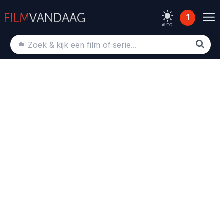
1
AUTO