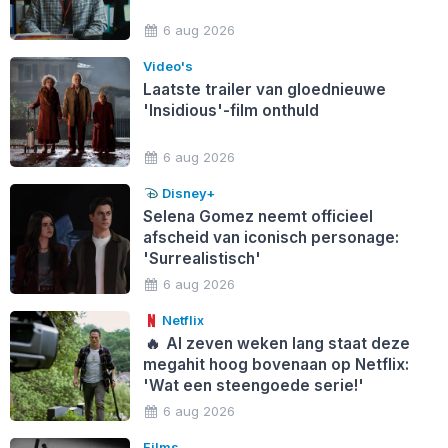
6 aug 2026
Video's
Laatste trailer van gloednieuwe
'Insidious'-film onthuld
6 aug 2026
Disney+
Selena Gomez neemt officieel
afscheid van iconisch personage:
'Surrealistisch'
6 aug 2026
Netflix
🔥
Al zeven weken lang staat deze
megahit hoog bovenaan op Netflix:
'Wat een steengoede serie!'
6 aug 2026
Films