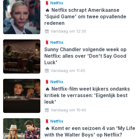
Netflix
🔥
Netflix schrapt Amerikaanse
'Squid Game' om twee opvallende
redenen
Vandaag om 12:30
Netflix
Sunny Chandler volgende week op
Netflix: alles over 'Don't Say Good
Luck'
Vandaag om 11:45
Netflix
🔥
Netflix-film weet kijkers ondanks
kritiek te verrassen: 'Eigenlijk best
leuk'
Vandaag om 10:40
Netflix
🔥
Komt er een seizoen 4 van 'My Life
with the Walter Boys' op Netflix?