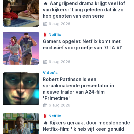
🔥
Aangrijpend drama krijgt veel lof
van kijkers: 'Lang geleden dat ik zo
heb genoten van een serie'
6 aug 2026
Netflix
Gamers opgelet: Netflix komt met
exclusief voorproefje van 'GTA VI'
6 aug 2026
Video's
Robert Pattinson is een
spraakmakende presentator in
nieuwe trailer van A24-film
'Primetime'
6 aug 2026
Netflix
🔥
Kijkers geraakt door meeslepende
Netflix-film: 'Ik heb vijf keer gehuild'