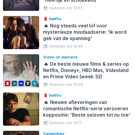
'Heerlijk en schokkend'
Gisteren om 15:51
Netflix
🔥
Nog steeds veel lof voor
mysterieuze misdaadserie: 'Ik word
gek van de spanning'
Gisteren om 14:46
Video on demand
🔥
De beste nieuwe films & series op
Netflix, Disney+, HBO Max, Videoland
en Prime Video (week 32)
Gisteren om 13:59
Netflix
🔥
Nieuwe afleveringen van
romantische Netflix-serie veroveren
koppositie: 'Beste seizoen tot nu toe'
Gisteren om 13:17
Celebrities