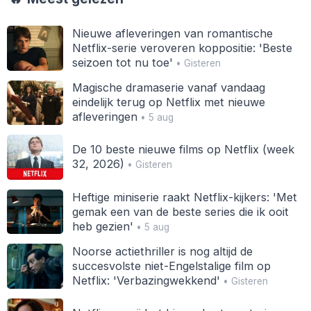
Nieuwe afleveringen van romantische
Netflix-serie veroveren koppositie: 'Beste
seizoen tot nu toe'
• Gisteren
Magische dramaserie vanaf vandaag
eindelijk terug op Netflix met nieuwe
afleveringen
• 5 aug
De 10 beste nieuwe films op Netflix (week
32, 2026)
• Gisteren
Heftige miniserie raakt Netflix-kijkers: 'Met
gemak een van de beste series die ik ooit
heb gezien'
• 5 aug
Noorse actiethriller is nog altijd de
succesvolste niet-Engelstalige film op
Netflix: 'Verbazingwekkend'
• Gisteren