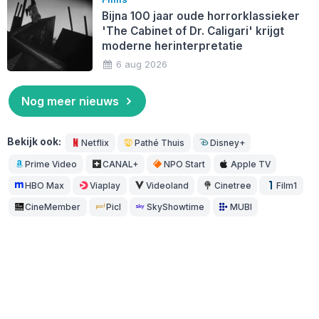
Bijna 100 jaar oude horrorklassieker
'The Cabinet of Dr. Caligari' krijgt
moderne herinterpretatie
6 aug 2026
Nog meer nieuws
Bekijk ook:
Netflix
Pathé Thuis
Disney+
Prime Video
CANAL+
NPO Start
Apple TV
HBO Max
Viaplay
Videoland
Cinetree
Film1
CineMember
Picl
SkyShowtime
MUBI