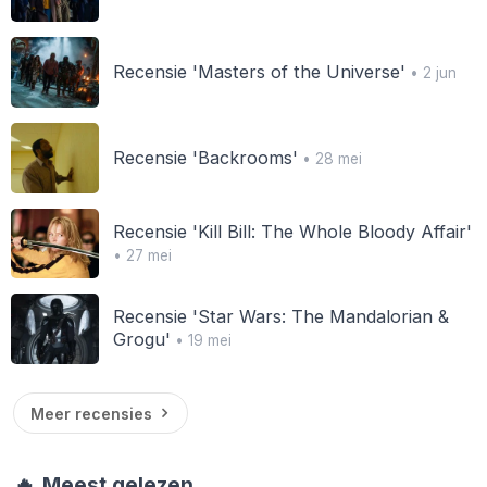
Recensie 'Masters of the Universe'
• 2 jun
Recensie 'Backrooms'
• 28 mei
Recensie 'Kill Bill: The Whole Bloody Affair'
• 27 mei
Recensie 'Star Wars: The Mandalorian &
Grogu'
• 19 mei
Meer recensies
🔥
Meest gelezen