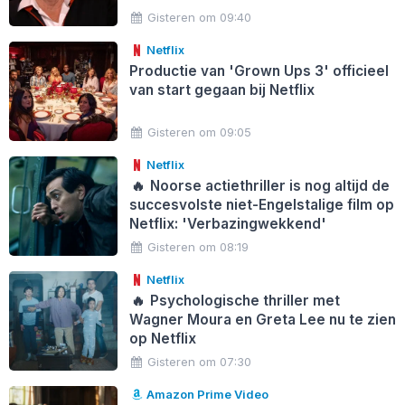
Gisteren om 09:40
Netflix
Productie van 'Grown Ups 3' officieel
van start gegaan bij Netflix
Gisteren om 09:05
Netflix
🔥
Noorse actiethriller is nog altijd de
succesvolste niet-Engelstalige film op
Netflix: 'Verbazingwekkend'
Gisteren om 08:19
Netflix
🔥
Psychologische thriller met
Wagner Moura en Greta Lee nu te zien
op Netflix
Gisteren om 07:30
Amazon Prime Video