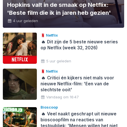
Hopkins valt in de smaak op Netflix:
'Beste film die ik in jaren heb gezien'
4 uur geleden
Netflix
🔥
Dit zijn de 5 beste nieuwe series
op Netflix (week 32, 2026)
5 uur geleden
Netflix
🔥
Critici én kijkers niet mals voor
nieuwe Netflix-film: 'Een van de
slechtste ooit'
Vandaag om 16:47
Bioscoop
🔥
Veel naakt geschrapt uit nieuwe
bioscoopfilm na reacties van
testpubliek: 'Mensen willen het niet